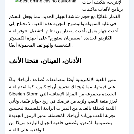
الإنترنت، يتكيف أحدث
برنامج لألعاب ماكينات
القمار تلقائيًا مع حجم شاشة الجهاز الجديد، مما يجعل التحكم
في غاية السهولة والوضوح. لتجربة هذه اللعبة، لا تحتاج إلى
أحدث جهاز يعمل بأحدث إصدار من نظام التشغيل. تتوفر لعبة
الكازينو الجديدة "سيبيريان ستورم" على أجهزة الكمبيوتر
الشخصية والهواتف المحمولة أيضًا.
الأذنان، العينان، فتحتا الأنف
تتميز اللعبة الإلكترونية أيضًا بمضاعفات تُضاعف أرباحك بناءً
على قيمتها، مما يُتيح لك تحقيق أرباح كبيرة. كما تُقدم لعبة
Siberian Storm الجديدة مجموعة من المزايا الإضافية التي
تُعزز متعة اللعب وتُزيد من فرصك في ربح جوائز قيّمة. وتأتي
اللعبة مُحمّلة بالعديد من الميزات الرائعة المُصممة لتحسين
تجربة اللعب وزيادة أرباحك المُحتملة. تتميز الرموز الجديدة
بتصميمها المُتقن، وتُضفي خلفية الجبال الباردة مزيدًا من
الواقعية على اللعبة.