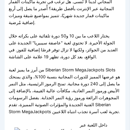
المجاني لدينا لا تُنسى. هل ترغب في تجربة ماكينات القمار
المجانية عبر الإنترنت بأفضل طريقة؟ أُصدر ما يصل إلى أربع
ماكينات قمار جديدة شهريًا، تتميز بمواضيع شيقة وميزات
إضافية مُرضية.
يختار اللاعب ما بين 10 و50 دورة تلقائية على بكراته خلال
الجولة الأخيرة. لا تحتوي لعبة "عاصفة سيبيريا" الجديدة على
العديد من الجوائز، ولكنها لا تزال توفر فرصًا إضافية للفوز. في
الواقع، بعد كل دورة، تظهر 19 علامة على الشاشة.
من أبرز ما يميز لعبة Siberian Storm MegaJackpots Slots
هو عرضها المميز للدورات المجانية بنسبة 100%، والذي يمنحك
ما يصل إلى 240 دورة مجانية. تمنح الرموز الرئيسية، مثل النمر
الأبيض ورموز النمر العادية، مكافآت عالية القيمة، بالإضافة إلى
المجوهرات الرائعة ورموز رؤية النمر الجذابة. بفضل الرسومات
الفنية الجديدة والمؤثرات الصوتية المميزة، تقدم Siberian
Storm MegaJackpots تجربة لعب آسرة تجذب انتباه اللاعبين.
داخل اللعبة عبر