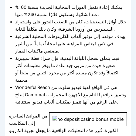
يمكنك إعادة تفعيل الدورات المجانية الجديدة بنسبة 100%
عند إنشائها، وستكون فائزًا بنسبة 240% منها.
خلال أوائل التسعينيات، كان من الصعب العثور على واستيراد
السيبيريين من أوروبا الشرقية، وكان ذلك مكلفاً للغاية.
يهدف موقعنا إلى توفير ألعاب الكازينوهات المحلية الشرعية
في لاس فيغاس للمراهنة عليها مجاناً تماماً، من أشهر
مصنعي ماكينات القمار.
فيما يتعلق بسجل اللياقة البدنية، فإن شراء قطة سيبيرية
صغيرة جيدة من مربي جيد عادة ما يوفر معلومات أكثر
اكتمالاً وقد تكون مفيدة أكثر من مجرد التبني من ملجأ أو
محمية.
Wonderful Reach هي في الواقع لعبة فيديو سلوت من
إنتاج Gamomat، وتتميز بتوافقها التام مع الأجهزة المحمولة،
على الرغم من أنها تتميز بمكتبات ألعاب فيديو استثنائية.
من الموانئ الساحرة
إلى المكاسب
الكبيرة، تُبرز هذه التحليلات الواقعية ما يجعل تجربة الكازينو