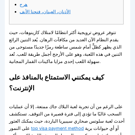
هرج
الأذنان، العينان، فتحتا الأنف
تتوفر عروض ترويجية أكثر انتظامًا لامتلاك كازينوهات، حيث
يقدم النظام الآن العديد من مكافآت الرهان. يُعد التنين الرائع
الذي يظهر كظلٍّ أمام شمس ساطعة رمزًا جديدًا مستوحى من
التنين في هذه اللعبة، وهو على الأرجح أجمل طريقة للعب. تُعد
سهولة اللعب إحدى مزايا ماكينات القمار المجانية.
كيف يمكنني الاستمتاع بالمنافذ على
الإنترنت؟
على الرغم من أن تجربة لعبة البلاك جاك ممتعة، إلا أن عمليات
السحب غالبًا ما تؤدي إلى فترة قصيرة من التوقف.
تستكشف
أحدث لعبة سلوتس صحاري سيبيريا الباردة، حيث يمكنك العثور
أو أي حيوانات برية
top visa payment method
على النمور