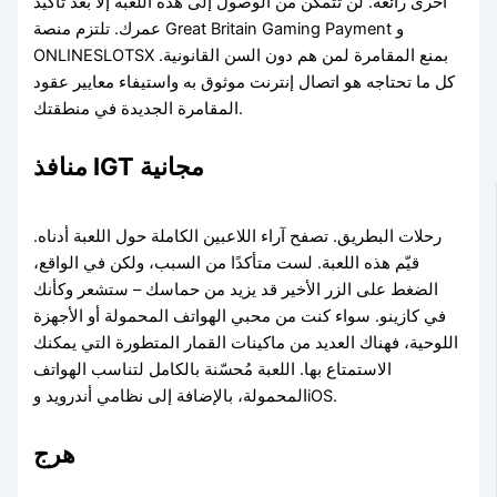
أخرى رائعة. لن تتمكن من الوصول إلى هذه اللعبة إلا بعد تأكيد
عمرك. تلتزم منصة Great Britain Gaming Payment و
ONLINESLOTSX بمنع المقامرة لمن هم دون السن القانونية.
كل ما تحتاجه هو اتصال إنترنت موثوق به واستيفاء معايير عقود
المقامرة الجديدة في منطقتك.
منافذ IGT مجانية
رحلات البطريق. تصفح آراء اللاعبين الكاملة حول اللعبة أدناه.
قيّم هذه اللعبة. لست متأكدًا من السبب، ولكن في الواقع،
الضغط على الزر الأخير قد يزيد من حماسك – ستشعر وكأنك
في كازينو. سواء كنت من محبي الهواتف المحمولة أو الأجهزة
اللوحية، فهناك العديد من ماكينات القمار المتطورة التي يمكنك
الاستمتاع بها. اللعبة مُحسّنة بالكامل لتناسب الهواتف
المحمولة، بالإضافة إلى نظامي أندرويد وiOS.
هرج