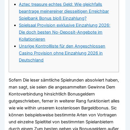
Aztec treasure echtes Geld: Wie gleichfalls
beantrage meinereiner diesseitigen Erreichbar
Spielbank Bonus bloß Einzahlung?
Spielsaal Provision exklusive Einzahlung 2026:
Die doch besten No-Deposit-Angebote im
Kollationieren
Unsrige Kontrollliste für den Angeschlossen
Casino Provision ohne Einzahlung 2026 in
Deutschland
Sofern Die leser sämtliche Spielrunden absolviert haben,
man sagt, sie seien die angesammelten Gewinne Dem
Kontoverbindung hinsichtlich Bonusgeldern
gutgeschrieben, ferner in weiterer Rang funktioniert alles
wie wie within unserem kostenlosen Bargeldbonus. Sic
können beispielsweise bestimmte Arten von Vortragen
und einzelne Spieltitel von bestimmten Spielanbietern
durch einem Zum besten geben via Bonusgeldern außer