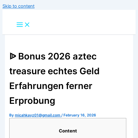
Skip to content
ᐉ Bonus 2026 aztec
treasure echtes Geld
Erfahrungen ferner
Erprobung
By
micahkayz01@gmail.com
/
February 16, 2026
Content