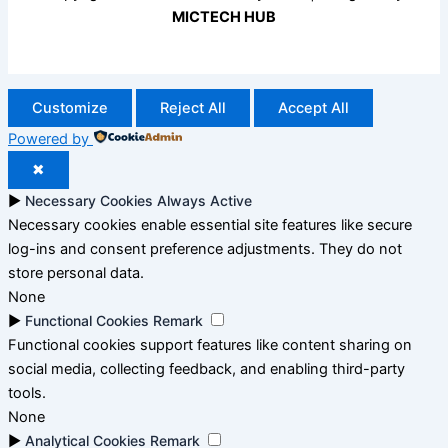
MICTECH HUB
Customize
Reject All
Accept All
Powered by
✖
►
Necessary Cookies
Always Active
Necessary cookies enable essential site features like secure
log-ins and consent preference adjustments. They do not
store personal data.
None
►
Functional Cookies
Remark
Functional cookies support features like content sharing on
social media, collecting feedback, and enabling third-party
tools.
None
►
Analytical Cookies
Remark