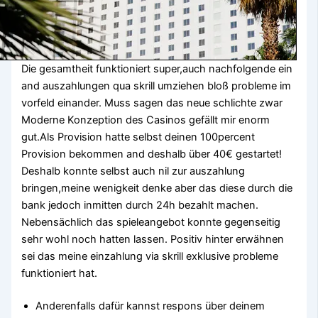
Die gesamtheit funktioniert super,auch nachfolgende ein
and auszahlungen qua skrill umziehen bloß probleme im
vorfeld einander. Muss sagen das neue schlichte zwar
Moderne Konzeption des Casinos gefällt mir enorm
gut.Als Provision hatte selbst deinen 100percent
Provision bekommen and deshalb über 40€ gestartet!
Deshalb konnte selbst auch nil zur auszahlung
bringen,meine wenigkeit denke aber das diese durch die
bank jedoch inmitten durch 24h bezahlt machen.
Nebensächlich das spieleangebot konnte gegenseitig
sehr wohl noch hatten lassen. Positiv hinter erwähnen
sei das meine einzahlung via skrill exklusive probleme
funktioniert hat.
Anderenfalls dafür kannst respons über deinem