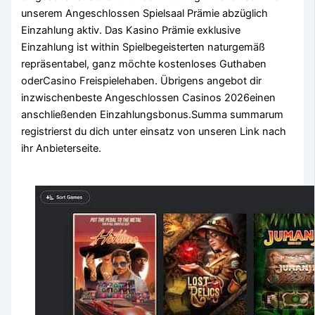
unserem Angeschlossen Spielsaal Prämie abzüglich
Einzahlung aktiv. Das Kasino Prämie exklusive
Einzahlung ist within Spielbegeisterten naturgemäß
repräsentabel, ganz möchte kostenloses Guthaben
oderCasino Freispielehaben. Übrigens angebot dir
inzwischenbeste Angeschlossen Casinos 2026einen
anschließenden Einzahlungsbonus.Summa summarum
registrierst du dich unter einsatz von unseren Link nach
ihr Anbieterseite.