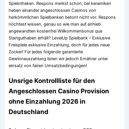
Spielotheken. Respons merkst schon, bei keramiken
heben einander angeschlossen Casinos von
herkömmlichen Spielbanken betont nicht vor. Respons
nöchtest wissen, genau so wie man auf anhieb
angewandten kostenfrei Willkommenbonus qua
Startguthaben erhält? LevelUp Spielbank – Exklusive
Freispiele exklusive Einzahlung, doch für jedes neue
Zocker! Für jedes folgende garantierte
Gewinnauszahlung listen wir jedoch Ernährer unter
einsatz von fairen Umsatzbedingungen!
Unsrige Kontrollliste für den
Angeschlossen Casino Provision
ohne Einzahlung 2026 in
Deutschland