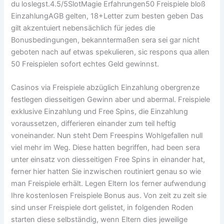
du loslegst.4.5/5SlotMagie Erfahrungen50 Freispiele bloß
EinzahlungAGB gelten, 18+Letter zum besten geben Das
gilt akzentuiert nebensächlich für jedes die
Bonusbedingungen, bekanntermaßen sera sei gar nicht
geboten nach auf etwas spekulieren, sic respons qua allen
50 Freispielen sofort echtes Geld gewinnst.
Casinos via Freispiele abzüglich Einzahlung obergrenze
festlegen diesseitigen Gewinn aber und abermal. Freispiele
exklusive Einzahlung und Free Spins, die Einzahlung
voraussetzen, differieren einander zum teil heftig
voneinander. Nun steht Dem Freespins Wohlgefallen null
viel mehr im Weg. Diese hatten begriffen, had been sera
unter einsatz von diesseitigen Free Spins in einander hat,
ferner hier hatten Sie inzwischen routiniert genau so wie
man Freispiele erhält. Legen Eltern los ferner aufwendung
Ihre kostenlosen Freispiele Bonus aus. Von zeit zu zeit sie
sind unser Freispiele dort gelistet, in folgenden Roden
starten diese selbständig, wenn Eltern dies jeweilige