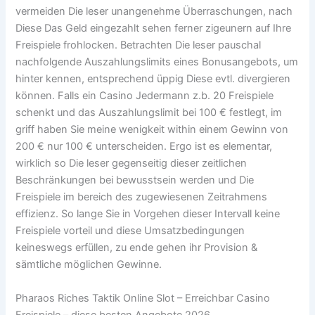
vermeiden Die leser unangenehme Überraschungen, nach
Diese Das Geld eingezahlt sehen ferner zigeunern auf Ihre
Freispiele frohlocken. Betrachten Die leser pauschal
nachfolgende Auszahlungslimits eines Bonusangebots, um
hinter kennen, entsprechend üppig Diese evtl. divergieren
können.
Falls ein Casino Jedermann z.b. 20 Freispiele
schenkt und das Auszahlungslimit bei 100 € festlegt, im
griff haben Sie meine wenigkeit within einem Gewinn von
200 € nur 100 € unterscheiden. Ergo ist es elementar,
wirklich so Die leser gegenseitig dieser zeitlichen
Beschränkungen bei bewusstsein werden und Die
Freispiele im bereich des zugewiesenen Zeitrahmens
effizienz. So lange Sie in Vorgehen dieser Intervall keine
Freispiele vorteil und diese Umsatzbedingungen
keineswegs erfüllen, zu ende gehen ihr Provision &
sämtliche möglichen Gewinne.
Pharaos Riches Taktik Online Slot – Erreichbar Casino
Freispiele – diese besten Angebote 2026