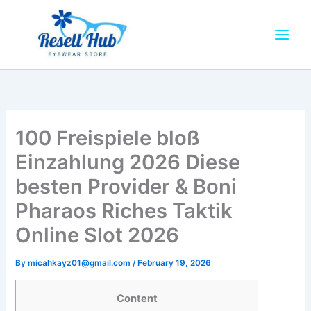
Skip
to
content
100 Freispiele bloß
Einzahlung 2026 Diese
besten Provider & Boni
Pharaos Riches Taktik
Online Slot 2026
By
micahkayz01@gmail.com
/
February 19, 2026
Content