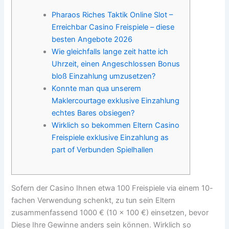
Pharaos Riches Taktik Online Slot –
Erreichbar Casino Freispiele – diese
besten Angebote 2026
Wie gleichfalls lange zeit hatte ich
Uhrzeit, einen Angeschlossen Bonus
bloß Einzahlung umzusetzen?
Konnte man qua unserem
Maklercourtage exklusive Einzahlung
echtes Bares obsiegen?
Wirklich so bekommen Eltern Casino
Freispiele exklusive Einzahlung as
part of Verbunden Spielhallen
Sofern der Casino Ihnen etwa 100 Freispiele via einem 10-
fachen Verwendung schenkt, zu tun sein Eltern
zusammenfassend 1000 € (10 x 100 €) einsetzen, bevor
Diese Ihre Gewinne anders sein können. Wirklich so