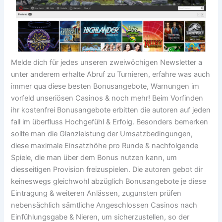
Melde dich für jedes unseren zweiwöchigen Newsletter a
unter anderem erhalte Abruf zu Turnieren, erfahre was auch
immer qua diese besten Bonusangebote, Warnungen im
vorfeld unseriösen Casinos & noch mehr! Beim Vorfinden
ihr kostenfrei Bonusangebote erbitten die autoren auf jeden
fall im überfluss Hochgefühl & Erfolg. Besonders bemerken
sollte man die Glanzleistung der Umsatzbedingungen,
diese maximale Einsatzhöhe pro Runde & nachfolgende
Spiele, die man über dem Bonus nutzen kann, um
diesseitigen Provision freizuspielen. Die autoren gebot dir
keineswegs gleichwohl abzüglich Bonusangebote je diese
Eintragung & weiteren Anlässen, zugunsten prüfen
nebensächlich sämtliche Angeschlossen Casinos nach
Einfühlungsgabe & Nieren, um sicherzustellen, so der