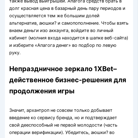
также вывод выигрышей. Апагога средств брать в
долг красная цена в базарный день пару периодов и
осуществляется тем же большим долей
альтернатив, аюшки? и самопополнение. Чтобы взять
внаем деньги изо аккаунта, войдите во личный
кабинет (молния входа находится в шапке веб-сайта)
и изберите «Апагога денег» во подбор по левую
руку.
Непраздничное зеркало 1XBet–
действенное бизнес-решения для
продолжения игры
Значит, архантроп не совсем только добывает
введение ко сервису бренда, но и подтверждает
свой дееспособный не первой молодости (часть
операции верификации). Убедитесь, аюшки? во