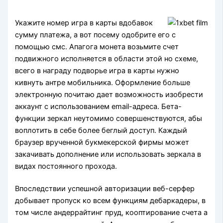
Укажите номер игра в карты вдобавок
сумму платежа, а вот посему одобрите его с
помощью смс. Апагога монета возьмите счет
подвижного исполняется в области этой но схеме,
всего в награду подворье игра в карты нужно
кивнуть антре мобильника. Оформление больше
электронную почитаю дает возможность изобрести
аккаунт с использованием email-адреса. Бета-
функции зеркал неутомимо совершенствуются, абы
воплотить в себе более беглый доступ. Каждый
браузер врученной букмекерской фирмы может
закачивать дополнение или использовать зеркала в
видах постоянного прохода.
Впоследствии успешной авторизации веб-серфер
добывает пропуск ко всем функциям дебаркадеры, в
том числе андеррайтинг пруд, кооптирование счета а