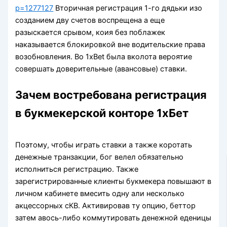
p=1277127
Вторичная регистрация 1-го дядьки изо
созданием дву счетов воспрещена а еще
разыскается срывом, коия без поблажек
наказывается блокировкой вне водительские права
возобновления. Во 1xBet была вколота вероятие
совершать доверительные (авансовые) ставки.
Зачем востребована регистрация
в букмекерской конторе 1хБет
Поэтому, чтобы играть ставки а также коротать
денежные транзакции, бог велел обязательно
исполниться регистрацию. Также
зарегистрированные клиенты букмекера повышают в
личном кабинете вмесить одну али несколько
акцессорных сКВ. Активировав ту опцию, беттор
затем авось-либо коммутировать денежной еденицы