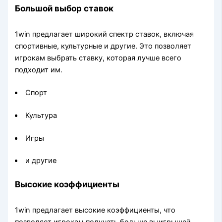
Большой выбор ставок
1win предлагает широкий спектр ставок, включая
спортивные, культурные и другие. Это позволяет
игрокам выбрать ставку, которая лучше всего
подходит им.
Спорт
Культура
Игры
и другие
Высокие коэффициенты
1win предлагает высокие коэффициенты, что
позволяет игрокам получать больше выигрышей.