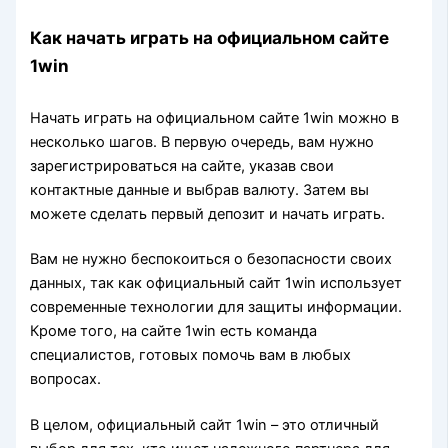
Как начать играть на официальном сайте
1win
Начать играть на официальном сайте 1win можно в
несколько шагов. В первую очередь, вам нужно
зарегистрироваться на сайте, указав свои
контактные данные и выбрав валюту. Затем вы
можете сделать первый депозит и начать играть.
Вам не нужно беспокоиться о безопасности своих
данных, так как официальный сайт 1win использует
современные технологии для защиты информации.
Кроме того, на сайте 1win есть команда
специалистов, готовых помочь вам в любых
вопросах.
В целом, официальный сайт 1win – это отличный