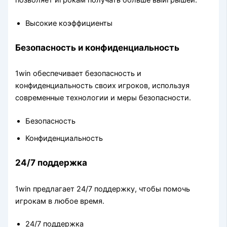
Высокие коэффициенты
Безопасность и конфиденциальность
1win обеспечивает безопасность и
конфиденциальность своих игроков, используя
современные технологии и меры безопасности.
Безопасность
Конфиденциальность
24/7 поддержка
1win предлагает 24/7 поддержку, чтобы помочь
игрокам в любое время.
24/7 поддержка