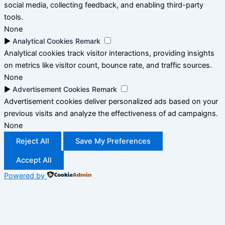
social media, collecting feedback, and enabling third-party
tools.
None
►
Analytical Cookies
Remark
Analytical cookies track visitor interactions, providing insights
on metrics like visitor count, bounce rate, and traffic sources.
None
►
Advertisement Cookies
Remark
Advertisement cookies deliver personalized ads based on your
previous visits and analyze the effectiveness of ad campaigns.
None
Reject All
Save My Preferences
Accept All
Powered by