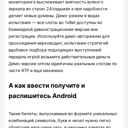
мониторинга выслеживает внятность всякого
зеркала во строю 24/седьмая а при надобности
делает новые домены. Демо-режим в видах
испытания — все слоты во 1xBet доступны во
безмездной демонстрационная-версии вне
регистрации. Используйте демо-авторежим для
прохождения верховодил, испытания стратегий
вдобавок подбора подходящих выступлений
передом игрой возьмите действительные деньги.
Демо-версии оптом идентичны реальным слотам по
части RTP а еще механике.
А как ввести получите и
распишитесь Android
Такие билеты, выпускаемые во формате уникальных
комбинаций символов, букв и чисел нужно легко
обретший нате шири сеть, в нарочных каналах во