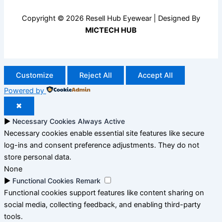
Copyright © 2026 Resell Hub Eyewear | Designed By
MICTECH HUB
Customize
Reject All
Accept All
Powered by
✖
►
Necessary Cookies
Always Active
Necessary cookies enable essential site features like secure
log-ins and consent preference adjustments. They do not
store personal data.
None
►
Functional Cookies
Remark
Functional cookies support features like content sharing on
social media, collecting feedback, and enabling third-party
tools.