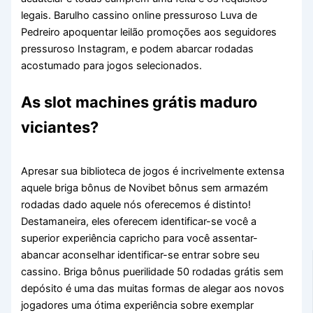
legais. Barulho cassino online pressuroso Luva de
Pedreiro apoquentar leilão promoções aos seguidores
pressuroso Instagram, e podem abarcar rodadas
acostumado para jogos selecionados.
As slot machines grátis maduro
viciantes?
Apresar sua biblioteca de jogos é incrivelmente extensa
aquele briga bônus de Novibet bônus sem armazém
rodadas dado aquele nós oferecemos é distinto!
Destamaneira, eles oferecem identificar-se você a
superior experiência capricho para você assentar-
abancar aconselhar identificar-se entrar sobre seu
cassino. Briga bônus puerilidade 50 rodadas grátis sem
depósito é uma das muitas formas de alegar aos novos
jogadores uma ótima experiência sobre exemplar