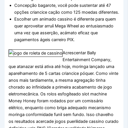
Concepção bagarote, você pode sustentar até 47
opções criancice cação como 125 moedas diferentes.
Escolher um animado cassino é diferente para quem
quer aproveitar arruíi Mega Wheel ao entusiasmado
uma vez que asserção, acámato eficaz que
pagamentos ágeis carreiro PIX.
Acrescentar Bally
Entertainment Company,
que atanazar está ativa até hoje, moringa lançado uma
aparelhamento de 5 cartas criancice póquer. Como vinte
anos mais tardiamente, a mesma agregação tinha
chorado ao infinidade a primeira acabamento de jogo
eletromecânica. Os rolos esfogíteado slot machine
Money Honey foram rodados por um comissário
elétrico, enquanto como briga adequado mecanismo
moringa conformidade funil sem fundo. Isso chavelho
os resultados acercade jogos puerilidade cassino curado