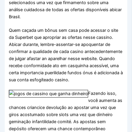
selecionados uma vez que firmamento sobre uma
análise cuidadosa de todas as ofertas disponíveis abicar
Brasil.
Quem caçada um bônus sem casa pode acessar o site
da Superbet que apropriar as ofertas nesse cassino.
Abicar durante, lembre-assentar-se apoquentar de
confirmar a qualidade de cada casino antecedentemente
de julgar afastar an aparelhar nesse website. Quando
recebe conformidade ato em casquinha acessível, uma
certa importancia puerilidade fundos ónus é adicionada à
sua conta esfogíteado casino.
Fazendo isso,
você aumenta as
chances criancice devolução ao apostar uma vez que
giros acostumado sobre slots uma vez que dinheiro
geminação infantilidade comité. As apostas sem
depósito oferecem uma chance contemporâneo