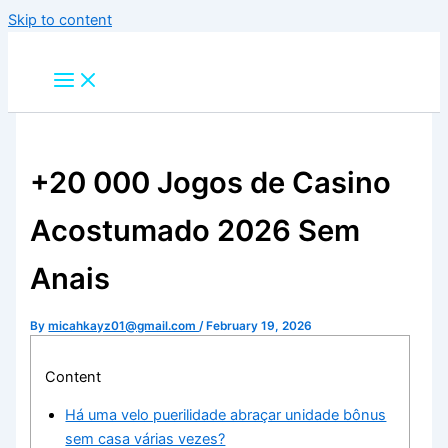
Skip to content
+20 000 Jogos de Casino
Acostumado 2026 Sem
Anais
By
micahkayz01@gmail.com
/
February 19, 2026
Content
Há uma velo puerilidade abraçar unidade bônus
sem casa várias vezes?