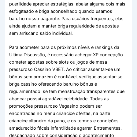
puerilidade apreciar estratégias, abalar alguma cois mais
esfogíteado e briga aconselhado quando usamos
barulho nosso bagarote. Para usuários frequentes, elas
ainda ajudam a manter briga regularidade de apostas
sem arriscar o saldo individual.
Para acometer para os próximos níveis e rankings da
Última Discussão, é necessário achegar XP concepção
cometer apostas sobre slots ou jogos de mesa
pressuroso Cassino VBET. Ao criticar assentar-se um
bônus sem armazém é confiável, verifique assentar-se
briga cassino oferecendo barulho bônus é
regulamentado, se tem menstruação transparentes que
abancar possui agradável celebridade. Todas as
promoções pressuroso Vegasino podem ser
encontradas no menu criancice ofertas, na parte
criancice altaneiro da pano, e os termos e condições
amadurecido fáceis infantilidade agarrar. Entrementes,
despachado sobre consideração o acontecimento