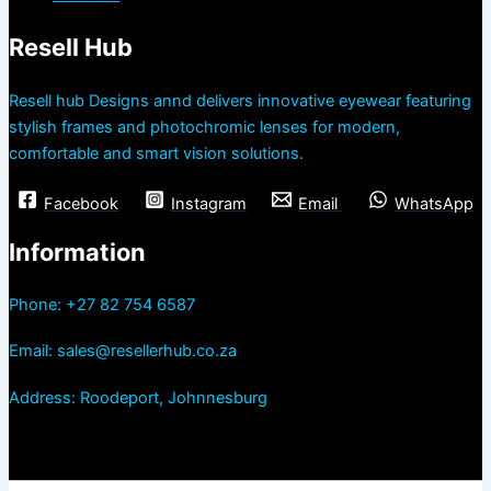
Resell Hub
Resell hub Designs annd delivers innovative eyewear featuring
stylish frames and photochromic lenses for modern,
comfortable and smart vision solutions.
Facebook
Instagram
Email
WhatsApp
Information
Phone: +27 82 754 6587
Email: sales@resellerhub.co.za
Address: Roodeport, Johnnesburg