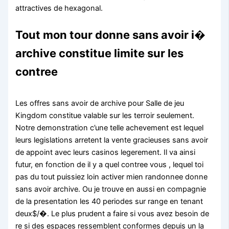
attractives de hexagonal.
Tout mon tour donne sans avoir i�
archive constitue limite sur les
contree
Les offres sans avoir de archive pour Salle de jeu
Kingdom constitue valable sur les terroir seulement.
Notre demonstration c’une telle achevement est lequel
leurs legislations arretent la vente gracieuses sans avoir
de appoint avec leurs casinos legerement. Il va ainsi
futur, en fonction de il y a quel contree vous , lequel toi
pas du tout puissiez loin activer mien randonnee donne
sans avoir archive. Ou je trouve en aussi en compagnie
de la presentation les 40 periodes sur range en tenant
deux$/�. Le plus prudent a faire si vous avez besoin de
re si des espaces ressemblent conformes depuis un la