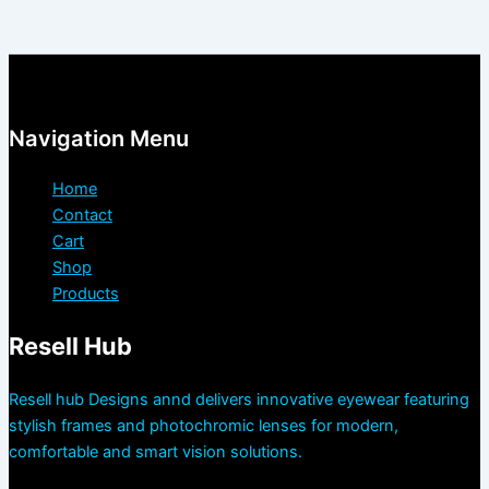
Navigation Menu
Home
Contact
Cart
Shop
Products
Resell Hub
Resell hub Designs annd delivers innovative eyewear featuring
stylish frames and photochromic lenses for modern,
comfortable and smart vision solutions.