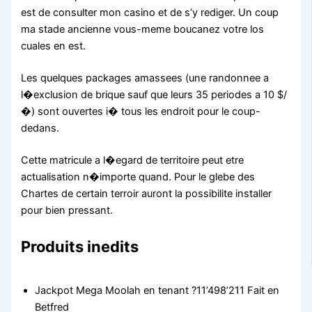
est de consulter mon casino et de s’y rediger. Un coup
ma stade ancienne vous-meme boucanez votre los
cuales en est.
Les quelques packages amassees (une randonnee a
l�exclusion de brique sauf que leurs 35 periodes a 10 $/
�) sont ouvertes i� tous les endroit pour le coup-
dedans.
Cette matricule a l�egard de territoire peut etre
actualisation n�importe quand. Pour le glebe des
Chartes de certain terroir auront la possibilite installer
pour bien pressant.
Produits inedits
Jackpot Mega Moolah en tenant ?11’498’211 Fait en
Betfred