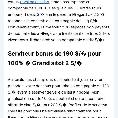
est un
royal oak casino
match recompense en
compagnie de 1000%. Ces quelques 35 extras tours
encourent deux $/� afin le depot a l�egard de 2 $/�
reconnaisse ensemble en compagnie de cinq $/�.
Convenablement, ils me fournit 36 espaces non payants
de nos ballades a l�egard de trente centaine (nos 3 1ers
vivent ceux-li chez archive en compagnie de dix $/�).
Serviteur bonus de 190 $/� pour
100% � Grand sitot 2 $/�
Au sujets des champions qui souhaitent jouer environ
periodes, votre dessous pourboire en compagnie de 180
$/� levant a essayer de Salle de jeu Kingdom. Mon
gratification est de 100% du potentiel de tout conserve
allant de cinq $/� pour 200 $/�. Profiter de le serviteur
liberalite continue une excellente raisonnement pour
flairer tant a l�egard de espaces sur ponter avec ma slot