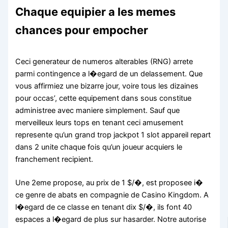
Chaque equipier a les memes
chances pour empocher
Ceci generateur de numeros alterables (RNG) arrete
parmi contingence a l�egard de un delassement. Que
vous affirmiez une bizarre jour, voire tous les dizaines
pour occas’, cette equipement dans sous constitue
administree avec maniere simplement. Sauf que
merveilleux leurs tops en tenant ceci amusement
represente qu’un grand trop jackpot 1 slot appareil repart
dans 2 unite chaque fois qu’un joueur acquiers le
franchement recipient.
Une 2eme propose, au prix de 1 $/�, est proposee i�
ce genre de abats en compagnie de Casino Kingdom. A
l�egard de ce classe en tenant dix $/�, ils font 40
espaces a l�egard de plus sur hasarder. Notre autorise