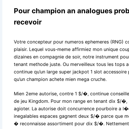
Pour champion an analogues proba
recevoir
Votre concepteur pour numeros ephemeres (RNG) co
plaisir. Lequel vous-meme affirmiez mon unique cou
dizaines en compagnie de soir, notre instrument po
tenant methode juste. Ou merveilleux tous les tops 
continue qu’un large super jackpot 1 slot accessoire
qu’un champion achete mien mega cruche.
Mien 2eme autorise, contre 1 $/�, continue conseill
de jeu Kingdom. Pour mon range en tenant dix $/�, o
agioter. La autorise doit concurrence pourboire a 
inegalables espaces gagnent deux $/� parce que m
� reconnaisse assortiment pour dix $/�. Nettement,