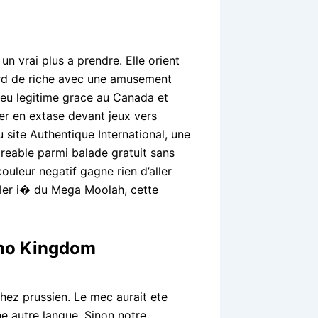
 vrai plus a prendre. Elle orient
ard de riche avec une amusement
peu legitime grace au Canada et
ier en extase devant jeux vers
 site Authentique International, une
greable parmi balade gratuit sans
uleur negatif gagne rien d’aller
afler i� du Mega Moolah, cette
ino Kingdom
chez prussien. Le mec aurait ete
ne autre langue. Sinon notre