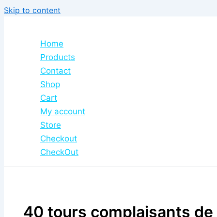
Skip to content
Home
Products
Contact
Shop
Cart
My account
Store
Checkout
CheckOut
40 tours complaisants de