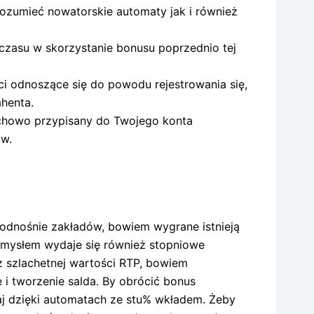
ozumieć nowatorskie automaty jak i również
czasu w skorzystanie bonusu poprzednio tej
ci odnoszące się do powodu rejestrowania się,
ahenta.
chowo przypisany do Twojego konta
ów.
w odnośnie zakładów, bowiem wygrane istnieją
mysłem wydaje się również stopniowe
z szlachetnej wartości RTP, bowiem
 i tworzenie salda. By obrócić bonus
aj dzięki automatach ze stu% wkładem. Żeby