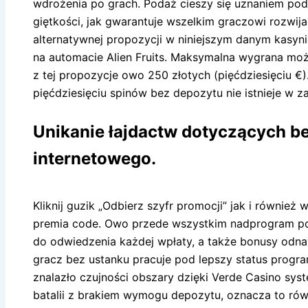
wdrożenia po grach. Podaż cieszy się uznaniem pod
giętkości, jak gwarantuje wszelkim graczowi rozwij
alternatywnej propozycji w niniejszym danym kasyn
na automacie Alien Fruits. Maksymalna wygrana mo
z tej propozycje owo 250 złotych (pięćdziesięciu 
pięćdziesięciu spinów bez depozytu nie istnieje w
Unikanie łajdactw dotyczących b
internetowego.
Kliknij guzik „Odbierz szyfr promocji” jak i równie
premia code. Owo przede wszystkim nadprogram po
do odwiedzenia każdej wpłaty, a także bonusy odn
gracz bez ustanku pracuje pod lepszy status progr
znalazło czujności obszary dzięki Verde Casino sys
batalii z brakiem wymogu depozytu, oznacza to rów