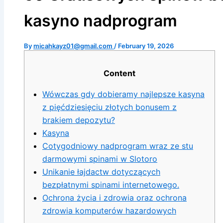
kasyno nadprogram
By
micahkayz01@gmail.com
/
February 19, 2026
Content
Wówczas gdy dobieramy najlepsze kasyna
z pięćdziesięciu złotych bonusem z
brakiem depozytu?
Kasyna
Cotygodniowy nadprogram wraz ze stu
darmowymi spinami w Slotoro
Unikanie łajdactw dotyczących
bezpłatnymi spinami internetowego.
Ochrona życia i zdrowia oraz ochrona
zdrowia komputerów hazardowych