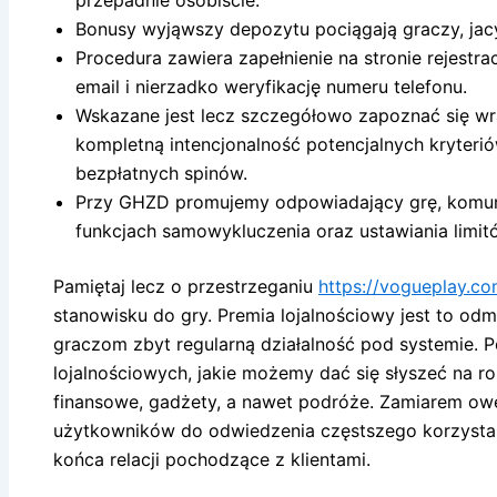
Bonusy wyjąwszy depozytu pociągają graczy, jac
Procedura zawiera zapełnienie na stronie rejest
email i nierzadko weryfikację numeru telefonu.
Wskazane jest lecz szczegółowo zapoznać się wr
kompletną intencjonalność potencjalnych kryter
bezpłatnych spinów.
Przy GHZD promujemy odpowiadający grę, komuni
funkcjach samowykluczenia oraz ustawiania limi
Pamiętaj lecz o przestrzeganiu
https://vogueplay.co
stanowisku do gry. Premia lojalnościowy jest to o
graczom zbyt regularną działalność pod systemie.
lojalnościowych, jakie możemy dać się słyszeć na ro
finansowe, gadżety, a nawet podróże. Zamiarem owe
użytkowników do odwiedzenia częstszego korzystani
końca relacji pochodzące z klientami.