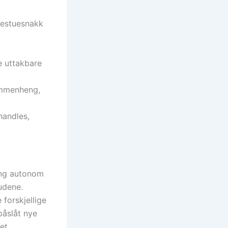
mestuesnakk
e uttakbare
ammenheng,
handles,
ding autonom
budene.
forskjellige
påslåt nye
et.