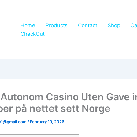
Home
Products
Contact
Shop
Ca
CheckOut
 Autonom Casino Uten Gave i
oer på nettet sett Norge
01@gmail.com
/
February 19, 2026