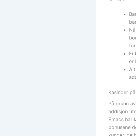
Ba
ba
Når
bo
fo
Ei
er 
Al
ad
Kasinoer på
På grunn av
addisjon ute
Emacs har l
bonusene de
kunder, de h