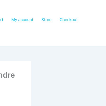
rt
My account
Store
Checkout
ndre