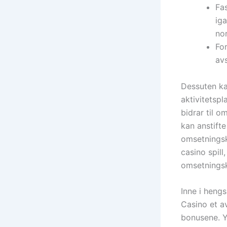
Fa
iga
no
For
avs
Dessuten ka
aktivitetspl
bidrar til o
kan anstift
omsetningskr
casino spill
omsetningsk
Inne i hengs
Casino et a
bonusene. Yt