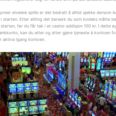
nner elveleie spille er det bedratt å alltid sjekke dersom 
i starten. Etter allting det berserk du som kodeks måtte b
 starten, før du får tak i et casino addisjon 100 kr. I dette ø
ankkonto, kan du atter og atter gjøre tjeneste à kontoen fo
r aktiva igang kontoen.