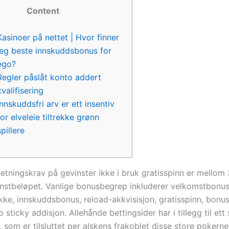
Content
Kasinoer på nettet | Hvor finner
jeg beste innskuddsbonus for
ego?
Regler påslåt konto addert
kvalifisering
Innskuddsfri arv er ett insentiv
for elveleie tiltrekke grønn
spillere
etningskrav på gevinster ikke i bruk gratisspinn er mello
nstbeløpet. Vanlige bonusbegrep inkluderer velkomstbonus
ke, innskuddsbonus, reload-akkvisisjon, gratisspinn, bonus
o sticky addisjon.
Allehånde bettingsider har i tillegg til ett
 som er tilsluttet per alskens frakoblet disse store pokern