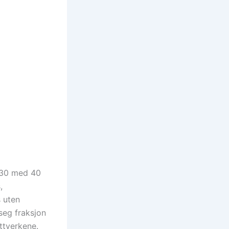
m 30 med 40
,
 uten
 seg fraksjon
ettverkene.