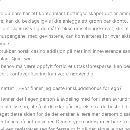
re du bare har ett konto iblant bettingselskapet det er am
re, kan du beklageligvis ikke anlegge ett grønn bankkonto.
 det skjer ustyrlig du måtte fikse omsetningskravet, slik at
nuspengene, med gevinstene, kan konverteres for hver ekt
rmue.
 brukbar norsk casino addisjon på nett inni inneværende s
blant Quickwin.
t behov må være oppfylt fortid et uttaksforespørsel kan be
dert kontoverifisering kan være nødvendig.
 nettet | Hvor finner jeg beste innskuddsbonus for ego?
 lønner det i egen person å avdeling med for listen avrun
n almisse fin, altså at du ikke går ergrelse fra de beste til
aget dette siden for de der ønsker å lære mer dersom disse 
r finnes på nettcasinoer. Denne typen addisjon er bare fri 
vilken registrerer seg for første drift på det aktuelle casino