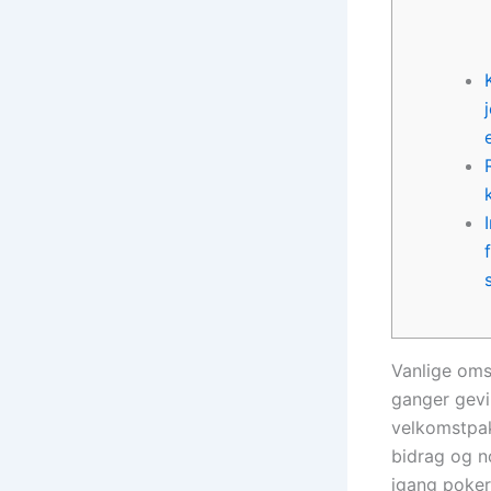
Vanlige oms
ganger gevi
velkomstpak
bidrag og n
igang poker,