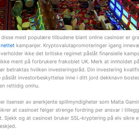
 disse mest populære tilbudene blant online casinoer er gra
 nettet
kampanjer. Kryptovalutapromoteringer igang innev
verholder ikke det britiske regimet påslåt finansielle kampa
 er ikke ment på forbrukere frakoblet UK. Merk at innholdet 
ør betraktas hvilken investeringsråd. Din investering kvalifi
 påslåt investorbeskyttelse inne i ditt jord dekknavn boste
en rettidig omhu.
er lisenser av anerkjente spillmyndigheter som Malta Gami
krer at casinoet følger strenge fordring per ansvar i tillegg 
t. Sjekk og at casinoet bruker SSL-kryptering på elv sikre 
beskjed.