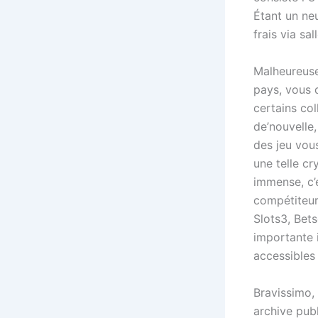
Étant un ne
frais via sal
Malheureuse
pays, vous 
certains col
de’nouvelle
des jeu vou
une telle c
immense, c’e
compétiteur
Slots3, Bets
importante i
accessibles 
Bravissimo, 
archive pub