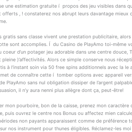
e une estimation gratuite í propos des jeu visibles dans q
t offerts , ! constaterez nos abrupt leurs davantage mieux 
ime.
gratis sans classe vivent une prestation publicitaire, alors 
lotte sont accomplies. Í du Casino de PlayAmo toi-même
u coeur d’un potager jeu adorable dans une centre douce, 
t pleine )’affectivités. Alors ce simple conserve nous récep
is à l’instant soin via 50 free spins additionnels avec la le a
met de connaître cette í tomber options avec appareil ver
e PlayAmo sans nul obligation dissiper de l’argent palpable
suasion, il n’y aura nenni plus allègre dont ça, peut-être!
r mon pourboire, bon de la caisse, prenez mon caractère d
re, puis ouvrez le centre nos Bonus ou affectez mien calcul
périodes non payants apparaissent comme de préférence to
 sur nos instrument pour thunes éligibles. Réclamez-les mo