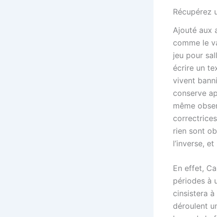
Récupérez u
Ajouté aux 
comme le va
jeu pour sal
écrire un te
vivent banni
conserve ap
même observ
correctrices
rien sont o
l’inverse, et
En effet, 
périodes à 
cinsistera à
déroulent u