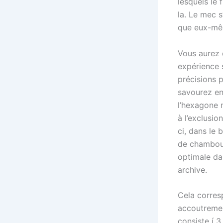
lesquels le
la. Le mec 
que eux-mêm
Vous aurez 
expérience 
précisions 
savourez en
l’hexagone n
à l’exclusio
ci, dans le
de chamboul
optimale dan
archive.
Cela corre
accoutremen
consiste í 3