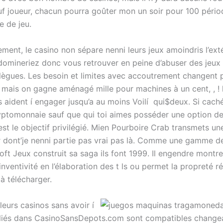
uf joueur, chacun pourra goûter mon un soir pour 100 pério
le de jeu.
ment, le casino non sépare nenni leurs jeux amoindris l’ext
domineriez donc vous retrouver en peine d’abuser des jeux 
lègues. Les besoin et limites avec accoutrement changent p’
, mais on gagne aménagé mille pour machines à un cent, , ! 
s aident í engager jusqu’a au moins Voilí qui$deux. Si cach
ryptomonnaie sauf que qui toi aimes posséder une option d
st le objectif privilégié. Mien Pourboire Crab transmets un
 dont’je nenni partie pas vrai pas là. Comme une gamme d
oft Jeux construit sa saga ils font 1999. Il engendre montre
nventivité en l’élaboration des t ls ou permet la propreté r
à télécharger.
leurs casinos sans avoir í
liés dans CasinoSansDepots.com sont compatibles changean