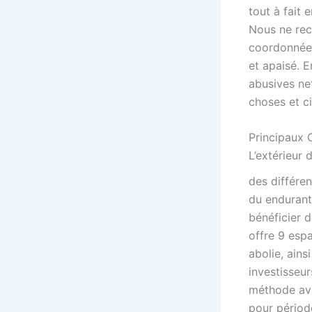
tout à fait 
Nous ne recr
coordonnées
et apaisé. 
abusives ne
choses et c
Principaux 
L’extérieur 
des différen
du endurant
bénéficier 
offre 9 espa
abolie, ains
investisseur
méthode avi
pour période