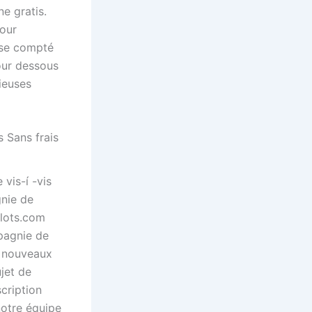
e gratis.
pour
sse compté
our dessous
ieuses
 Sans frais
 vis-í -vis
gnie de
slots.com
mpagnie de
es nouveaux
ujet de
cription
 notre équipe