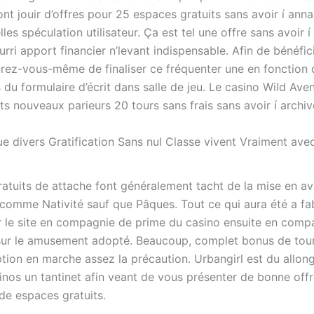
ont jouir d’offres pour 25 espaces gratuits sans avoir í anna
elles spéculation utilisateur. Ça est tel une offre sans avoir í
rri apport financier n’levant indispensable.
Afin de bénéfic
urez-vous-même de finaliser ce fréquenter une en fonction 
u formulaire d’écrit dans salle de jeu. Le casino Wild Aven
ts nouveaux parieurs 20 tours sans frais sans avoir í archiv
ue divers Gratification Sans nul Classe vivent Vraiment ave
ratuits de attache font généralement tacht de la mise en av
 comme Nativité sauf que Pâques. Tout ce qui aura été a fa
r le site en compagnie de prime du casino ensuite en comp
 sur le amusement adopté. Beaucoup, complet bonus de tour
iption en marche assez la précaution. Urbangirl est du allo
sinos un tantinet afin veant de vous présenter de bonne off
e espaces gratuits.