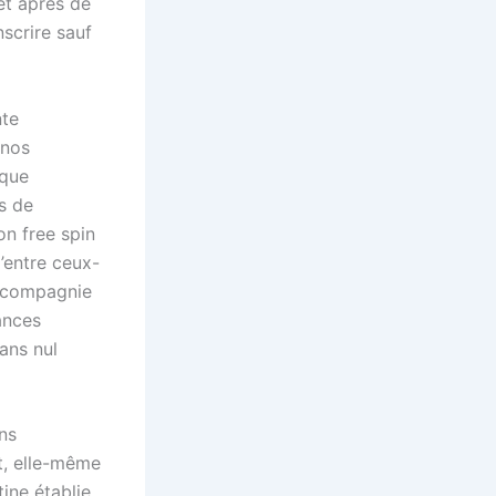
et après de
scrire sauf
nte
 nos
 que
s de
on free spin
d’entre ceux-
n compagnie
ances
ans nul
ns
t, elle-même
ine établie.