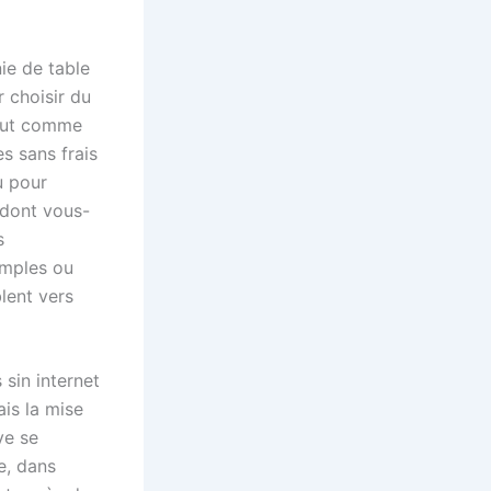
ie de table
 choisir du
faut comme
s sans frais
u pour
 dont vous-
s
simples ou
lent vers
is la mise
ve se
e, dans