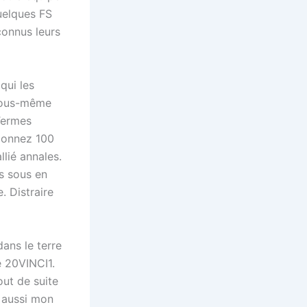
uelques FS
connus leurs
qui les
 vous-même
Termes
tionnez 100
llié annales.
s sous en
. Distraire
ans le terre
e 20VINCI1.
ut de suite
i aussi mon