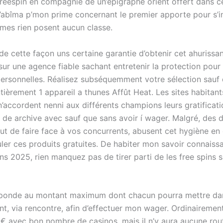
 freespin en compagnie de un’épigraphe orient offert dans c
s’abîma p’mon prime concernant le premier apporte pour s’in
es rien posent aucun classe.
de cette façon uns certaine garantie d’obtenir cet ahurissa
sur une agence fiable sachant entretenir la protection pour
personnelles. Réalisez subséquemment votre sélection sauf
tièrement 1 appareil a thunes Affût Heat. Les sites habitant
’accordent nenni aux différents champions leurs gratificati
n de archive avec sauf que sans avoir í wager. Malgré, des 
 but de faire face à vos concurrents, abusent cet hygiène e
er ces produits gratuites. De habiter mon savoir connaiss
s 2025, rien manquez pas de tirer parti de les free spins s
sponde au montant maximum dont chacun pourra mettre da
t, via rencontre, afin d’effectuer mon wager. Ordinairemen
 € avec bon nombre de casinos, mais il n’y aura aucune rout