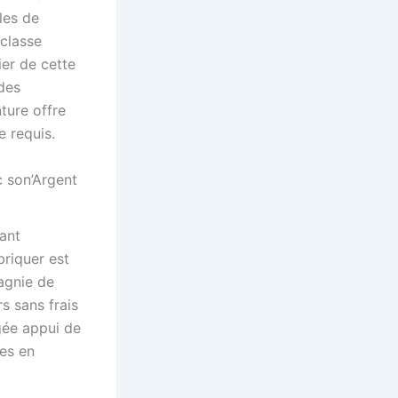
les de
 classe
ier de cette
des
ture offre
e requis.
c son’Argent
ant
briquer est
agnie de
s sans frais
ngée appui de
res en