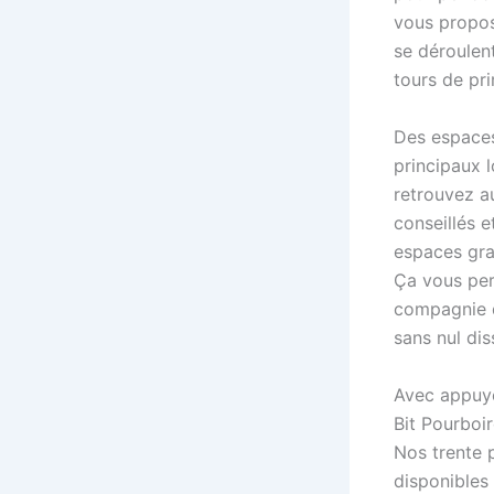
vous propos
se déroulen
tours de pr
Des espaces 
principaux 
retrouvez a
conseillés e
espaces grat
Ça vous per
compagnie d
sans nul dis
Avec appuye
Bit Pourboi
Nos trente 
disponibles