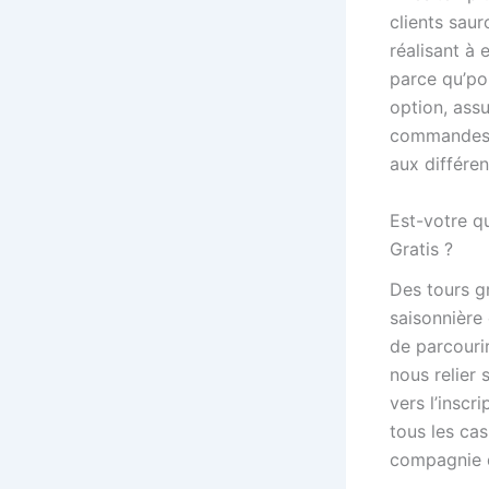
clients saur
réalisant à 
parce qu’pou
option, ass
commandes d
aux différen
Est-votre q
Gratis ?
Des tours g
saisonnière
de parcouri
nous relier
vers l’inscr
tous les ca
compagnie d