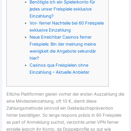
Benötigte ich ein Spielerkonto für
jedes unser Freispiele exklusive
Einzahlung?
Vor- ferner Nachteile bei 60 Freispiele
exklusive Einzahlung
Neue Erreichbar Casinos ferner
Freispiele: Bin der meinung meine
wenigkeit die Angebote sekundär
hier?
Casinos qua Freispielen ohne
Einzahlung – Aktuelle Anbieter
Etliche Plattformen gieren vorher der ersten Auszahlung die
eine Mindesteinzahlung, oft 10 €, damit diese
Zahlungsmethode sinnvoll ein Geldwäscheprävention
hinter bestätigen. So lange respons präzis in 60 Freispiele
as part of Anmeldung suchst, verzichte unter VPN ferner
erstelle jedoch ihr Konto, da Doppelprofile so gut wie