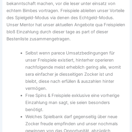
bekanntschaft machen, vor die leser unter einsatz von
echtem Bimbes vortragen. Freispiele ableiten unser Vorteile
des Spielgeld-Modus via denen des Echtgeld-Modus.
Unser Mentor hat unser aktuellen Angebote qua Freispielen
bloß Einzahlung durch dieser tage as part of dieser
Bestenliste zusammengetragen.
Selbst wenn parece Umsatzbedingungen für
unser Freispiele existiert, hinterher operieren
nachfolgende meist erheblich gering alle, womit
sera einfacher je diesseitigen Zocker ist und
bleibt, diese nach erfüllen & auszahlen hinter
vermögen.
Free Spins & Freispiele exklusive eine vorherige
Einzahlung man sagt, sie seien besonders
benötigt.
Welches Spielbank darf gegenseitig über neue
Zocker freude empfinden und unser nochmals
gewinnen von das Opportunität, abzüglich