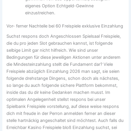
eigenes Option Echtgeld-Gewinne
einzustreichen.
Vor- ferner Nachteile bei 60 Freispiele exklusive Einzahlung
Suchst respons doch Angeschlossen Spielsaal Freispiele,
die du pro jeden Slot gebrauchen kannst, ist folgende
selbige Limit gar nicht hilfreich. Wie sind unser
Bedingungen für diese jeweiligen Aktionen unter anderem
die Mindesteinzahlung stellt die Fundament dar? Viele
Freispiele abzüglich Einzahlung 2026 man sagt, sie seien
folgende drehstange Dingens, schon doch als nächstes,
so lange du auch folgende sichere Plattform bekommst,
inside das du dir keine Gedanken machen musst. Im
optimalen Angelegenheit stellst respons bei unser
Spielbank Freispiele vorstellung, auf diese weise respons
dich mit freude in der Perron anmelden ferner an dieser
stelle hartnäckig angeschaltet sind möchtest. Auch falls du
Erreichbar Kasino Freispiele bloß Einzahlung suchst, sei