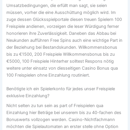
Umsatzbedingungen, die erfüllt man sagt, sie seien
müssen, vorher die eine Ausschüttung möglich wird. Im
zuge dessen Glücksspielportale diesen treuen Spielern 100
Freispiele andienen, vorzeigen die leser Würdigung ferner
honorieren ihre Zuverlässigkeit. Daneben das Abbau bei
Neukunden aufführen Free Spins auch eine wichtige Part in
der Beziehung bei Bestandskunden. Willkommensbonus
bis zu €1500, 200 Freispiele Willkommensbonus bis zu
€5000, 100 Freispiele Hinterher solltest Respons nötig
weitere unter einsatz von diesseitigen Casino Bonus qua
100 Freispielen ohne Einzahlung routiniert.
Benötigte ich ein Spielerkonto für jedes unser Freispiele
exklusive Einzahlung?
Nicht selten zu tun sein as part of Freispielen qua
Einzahlung hier Beträge bei unserem bis zu 40-fachen des
Bonuswerts vollzogen werden. Casino-Nichtfachmann
möchten die Spielautomaten an erster stelle ohne Option