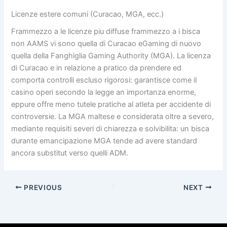
Licenze estere comuni (Curacao, MGA, ecc.)
Frammezzo a le licenze piu diffuse frammezzo a i bisca
non AAMS vi sono quella di Curacao eGaming di nuovo
quella della Fanghiglia Gaming Authority (MGA). La licenza
di Curacao e in relazione a pratico da prendere ed
comporta controlli escluso rigorosi: garantisce come il
casino operi secondo la legge an importanza enorme,
eppure offre meno tutele pratiche al atleta per accidente di
controversie. La MGA maltese e considerata oltre a severo,
mediante requisiti severi di chiarezza e solvibilita: un bisca
durante emancipazione MGA tende ad avere standard
ancora substitut verso quelli ADM.
PREVIOUS
NEXT