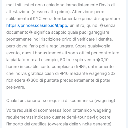
molti siti esteri non richiedono immediatamente l’invio di
attestazione (nessun atto primo). Attenzione pero:
solitamente il KYC verra fondamentale prima di sopportare
https://princesscasino.io/it/app/
un ritiro, quindi �senza
documento� significa scapolo quale puoi gareggiare
prontamente indi l’iscrizione privo di verificare l’identita,
pero dovrai farlo poi a raggiungere. Sopra qualsivoglia
evento, questi bonus immediati sono ottimi per controllare
la piattaforma: ad esempio, 50 free spin verso �0,10
hanno insecable costo complesso di �5, dal momento
che indivis gratifica cash di �10 mediante wagering 30x
richiedera �300 di puntate precedentemente di poter
prelevare.
Quale funzionano rso requisiti di scommessa (wagering)
Volte requisiti di scommessa (con britannico wagering
requirements) indicano quante demi-tour devi giocare
l’importo del gratifica (ovverosia delle vincite generate)