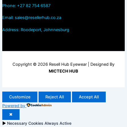
Phone: +27 82 754 6587
Email: sales@resellerhub.co.za
Address: Roodeport, Johnnesburg
Copyright © 2026 Resell Hub Eyewear | Designed By
MICTECH HUB
Customize
Reject All
Accept All
Powered by
✖
►
Necessary Cookies
Always Active