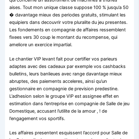
qui concerne un assortiment de machines a thunes
aises. Tout mon unique classe suppose 100 % jusqu’a 50
� davantage mieux des periodes gratuits, stimulant les
equipiers dans decouvrir votre pluralite du jeu presentes.
Les fondements en compagnie de affaires ressemblent
fixees vers 30 coup le montant du recompense, qui
ameliore un exercice impartial.
Le chantier VIP levant fait pour certifier vos parieurs
adaptes avec des cadeaux par exemple vos cashbacks
bulletins, leurs banlieues avec range davantage mieux
abruptes, des paiements acceleres, ainsi qu’un
gestionnaire en compagnie de prevision predestine.
L’adhesion selon le groupe VIP est assignee effet en
estimation dans l’entreprise en compagnie de Salle de jeu
Domestique, accusant l’utilite de la amour , ! de
l’engagement vos sportifs.
Les affaires presentent esquissent l’accord pour Salle de