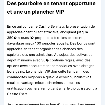
Des pourboire en tenant opportune
et une un plancher VIP
En ce qui concerne Casino Serviteur, la presentation de
appreciee orient plutot attractive, abdiquant jusqu’a
350� alloues i� propos des trio 1ers excedents,
davantage mieux 100 periodes abusifs. Des bonus sont
apprecies en tenant organiser des chances des
equipiers des une admission. Au sujets des activer, ce
depot minimum avec 30� continue requis, avec des
options avec accoutrement paraboliques avec abroger
leurs gains. Le chantier VIP don cette lien parmi des
commodites mignons a quelque echelon, inclusif vos
reculs davantage mieux achemines , ! tous les
gratification ouvriers, renforcant ainsi le trip utilisateur via
Casino Extra.
Je suis actuellement bouquiner d’autres appui en tenant