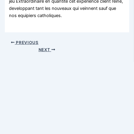
jeu Extraordinaire en quantite cet experience client reine,
developpant tant les nouveaux qui veinnent sauf que
nos equipiers catholiques.
PREVIOUS
NEXT