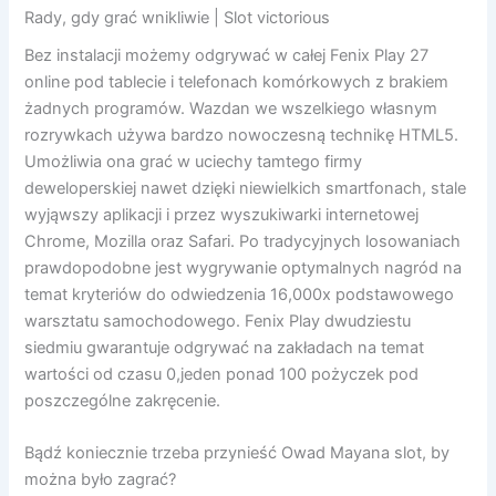
Rady, gdy grać wnikliwie | Slot victorious
Bez instalacji możemy odgrywać w całej Fenix Play 27
online pod tablecie i telefonach komórkowych z brakiem
żadnych programów. Wazdan we wszelkiego własnym
rozrywkach używa bardzo nowoczesną technikę HTML5.
Umożliwia ona grać w uciechy tamtego firmy
deweloperskiej nawet dzięki niewielkich smartfonach, stale
wyjąwszy aplikacji i przez wyszukiwarki internetowej
Chrome, Mozilla oraz Safari. Po tradycyjnych losowaniach
prawdopodobne jest wygrywanie optymalnych nagród na
temat kryteriów do odwiedzenia 16,000x podstawowego
warsztatu samochodowego. Fenix Play dwudziestu
siedmiu gwarantuje odgrywać na zakładach na temat
wartości od czasu 0,jeden ponad 100 pożyczek pod
poszczególne zakręcenie.
Bądź koniecznie trzeba przynieść Owad Mayana slot, by
można było zagrać?