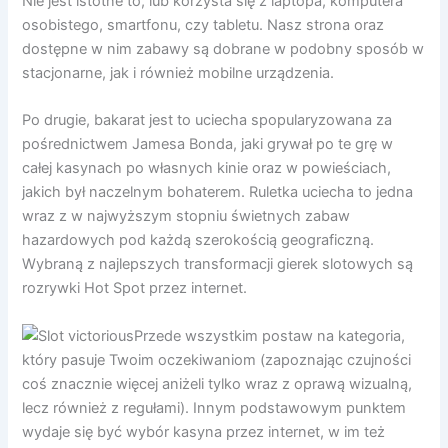
Nie jest istotne to, lub korzysta się z laptopa, komputera
osobistego, smartfonu, czy tabletu. Nasz strona oraz
dostępne w nim zabawy są dobrane w podobny sposób w
stacjonarne, jak i również mobilne urządzenia.
Po drugie, bakarat jest to uciecha spopularyzowana za
pośrednictwem Jamesa Bonda, jaki grywał po te grę w
całej kasynach po własnych kinie oraz w powieściach,
jakich był naczelnym bohaterem. Ruletka uciecha to jedna
wraz z w najwyższym stopniu świetnych zabaw
hazardowych pod każdą szerokością geograficzną.
Wybraną z najlepszych transformacji gierek slotowych są
rozrywki Hot Spot przez internet.
Przede wszystkim postaw na kategoria,
który pasuje Twoim oczekiwaniom (zapoznając czujności
coś znacznie więcej aniżeli tylko wraz z oprawą wizualną,
lecz również z regułami). Innym podstawowym punktem
wydaje się być wybór kasyna przez internet, w im też