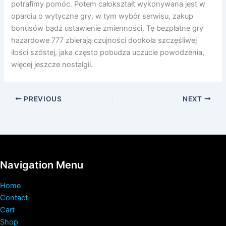
potrafimy pomóc. Potem całokształt wykonywana jest w
oparciu o wytyczne gry, w tym wybór serwisu, zakup
bonusów bądź ustawienie zmienności. Tę bezpłatne gry
hazardowe 777 zbierają czujności dookoła szczęśliwej
ilości szóstej, jaka często pobudza uczucie powodzenia,
więcej jeszcze nostalgii.
PREVIOUS
NEXT
Navigation Menu
Home
Contact
Cart
Shop