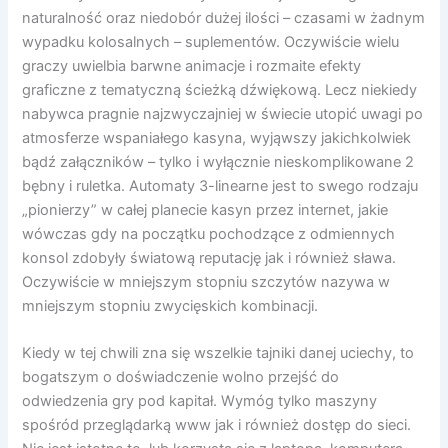
naturalność oraz niedobór dużej ilości – czasami w żadnym
wypadku kolosalnych – suplementów. Oczywiście wielu
graczy uwielbia barwne animacje i rozmaite efekty
graficzne z tematyczną ścieżką dźwiękową. Lecz niekiedy
nabywca pragnie najzwyczajniej w świecie utopić uwagi po
atmosferze wspaniałego kasyna, wyjąwszy jakichkolwiek
bądź załączników – tylko i wyłącznie nieskomplikowane 2
bębny i ruletka. Automaty 3-linearne jest to swego rodzaju
„pionierzy” w całej planecie kasyn przez internet, jakie
wówczas gdy na początku pochodzące z odmiennych
konsol zdobyły światową reputację jak i również sława.
Oczywiście w mniejszym stopniu szczytów nazywa w
mniejszym stopniu zwycięskich kombinacji.
Kiedy w tej chwili zna się wszelkie tajniki danej uciechy, to
bogatszym o doświadczenie wolno przejść do
odwiedzenia gry pod kapitał. Wymóg tylko maszyny
spośród przeglądarką www jak i również dostęp do sieci.