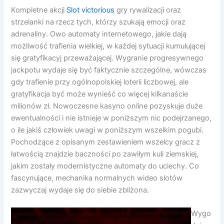
Kompletne akcji
Slot victorious
gry rywalizacji oraz
strzelanki na rzecz tych, którzy szukają emocji oraz
adrenaliny. Owo automaty internetowego, jakie dają
możliwość trafienia wielkiej, w każdej sytuacji kumulującej
się gratyfikacyj przeważającej. Wygranie progresywnego
jackpotu wydaje się być faktycznie szczególne, wówczas
gdy trafienie przy ogólnopolskiej loterii liczbowej, ale
gratyfikacja być może wynieść co więcej kilkanaście
milionów zł. Nowoczesne kasyno online pozyskuje duże
ewentualności i nie istnieje w poniższym nic podejrzanego,
o ile jakiś człowiek uwagi w poniższym wszelkim pogubi.
Pochodzące z opisanym zestawieniem wszelcy gracz z
łatwością znajdzie baczności po zawiłym kuli ziemskiej,
jakim zostały modernistyczne automaty do uciechy. Co
fascynujące, mechanika normalnych wideo slotów
zazwyczaj wydaje się do siebie zbliżona.
Wygo