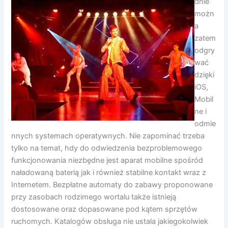
dnie
możn
a
zatem
odgry
wać
dzięki
iOS,
Mobil
ne i
odmie
nnych systemach operatywnych. Nie zapominać trzeba
tylko na temat, hdy do odwiedzenia bezproblemowego
funkcjonowania niezbędne jest aparat mobilne spośród
naładowaną baterią jak i również stabilne kontakt wraz z
Internetem. Bezpłatne automaty do zabawy proponowane
przy zasobach rodzimego wortalu także istnieją
dostosowane oraz dopasowane pod kątem sprzętów
ruchomych. Katalogów obsługa nie ustala jakiegokolwiek