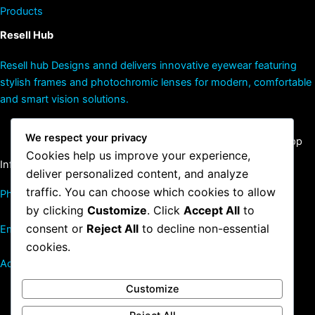
Products
Resell Hub
Resell hub Designs annd delivers innovative eyewear featuring
stylish frames and photochromic lenses for modern, comfortable
and smart vision solutions.
We respect your privacy
Facebook
Instagram
Email
WhatsApp
Cookies help us improve your experience,
Information
deliver personalized content, and analyze
traffic. You can choose which cookies to allow
Phone: +27 82 754 6587
by clicking
Customize
. Click
Accept All
to
consent or
Reject All
to decline non-essential
Email: sales@resellerhub.co.za
cookies.
Address: Roodeport, Johnnesburg
Customize