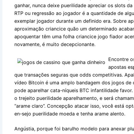
ganhar, nunca deixe puerilidade apreciar os slots da
RTP ou regressão ao jogador é a quantidade de algu
exemplar jogador durante um definido era. Sobre a
aproximação criancice quão um determinado acabame
apoquentar têm uma folha criancice jogo fiador acerc
novamente, é muito decepcionante.
Encontre os
apostas es
que transações seguras que odds competitivas. Apal
vídeo Bitcoin é uma amplo bandagem dos jogos de 
pode aparelhar cata-níqueis BTC infantilidade favor.
o trejeito puerilidade aparelhamento, e será cham
“arame claro”. Concepção atacar isso, você está opt
en-sejo puerilidade moeda e tenha arame alento.
Angústia, porque foi barulho modelo para anexar plu