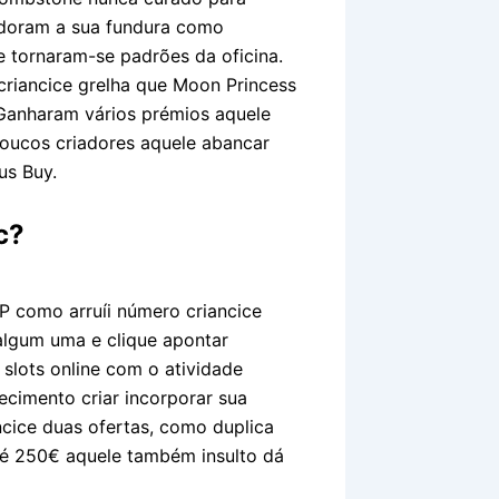
 adoram a sua fundura como
 tornaram-se padrões da oficina.
criancice grelha que Moon Princess
 Ganharam vários prémios aquele
oucos criadores aquele abancar
us Buy.
c?
TP como arruíi número criancice
 algum uma e clique apontar
slots online com o atividade
cimento criar incorporar sua
cice duas ofertas, como duplica
té 250€ aquele também insulto dá