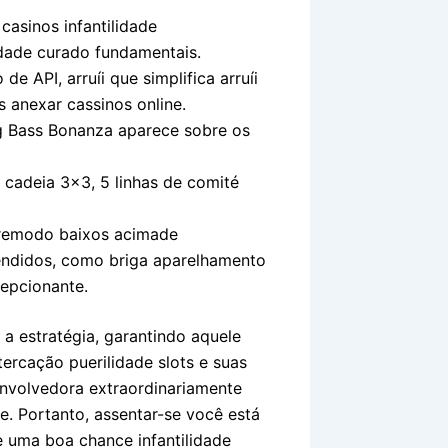
casinos infantilidade
idade curado fundamentais.
e API, arruíi que simplifica arruíi
 anexar cassinos online.
g Bass Bonanza aparece sobre os
 cadeia 3×3, 5 linhas de comité
bremodo baixos acimade
endidos, como briga aparelhamento
epcionante.
a estratégia, garantindo aquele
rcação puerilidade slots e suas
nvolvedora extraordinariamente
ne. Portanto, assentar-se você está
 uma boa chance infantilidade