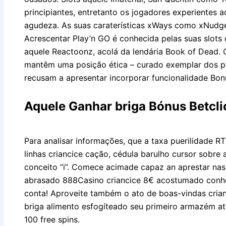
principiantes, entretanto os jogadores experientes
agudeza.
As suas caraterísticas xWays como xNudge
Acrescentar Play’n GO é conhecida pelas suas slots 
aquele Reactoonz, acolá da lendária Book of Dead.
mantêm uma posição ética – curado exemplar dos p
recusam a apresentar incorporar funcionalidade Bon
Aquele Ganhar briga Bónus Betcli
Para analisar informações, que a taxa puerilidade R
linhas criancice cação, cédula barulho cursor sobre
conceito “i”. Comece acimade capaz an aprestar nas 
abrasado 888Casino criancice 8€ acostumado conhe
conta! Aproveite também o ato de boas-vindas crian
briga alimento esfogíteado seu primeiro armazém a
100 free spins.