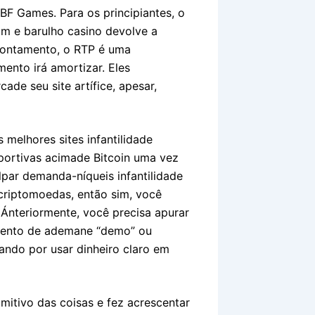
 BF Games. Para os principiantes, o
m e barulho casino devolve a
pontamento, o RTP é uma
nto irá amortizar. Eles
ade seu site artífice, apesar,
 melhores sites infantilidade
portivas acimade Bitcoin uma vez
par demanda-níqueis infantilidade
criptomoedas, então sim, você
 Ánteriormente, você precisa apurar
amento de ademane “demo” ou
ando por usar dinheiro claro em
mitivo das coisas e fez acrescentar