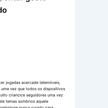
do
cer jogadas acercade telemóveis,
 uma vez que todos os dispositivos
ulto criancice seguidores uma vez
ele temas sombrios aquele
 Tombstone nunca curado para