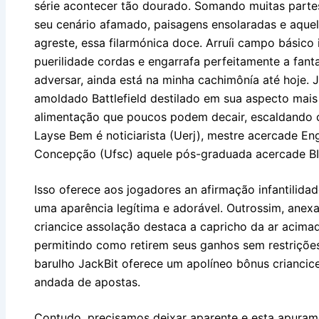
série acontecer tão dourado. Somando muitas partes,
seu cenário afamado, paisagens ensolaradas e aque
agreste, essa filarmónica doce. Arruíi campo básico
puerilidade cordas e engarrafa perfeitamente a fant
adversar, ainda está na minha cachimônía até hoje. 
amoldado Battlefield destilado em sua aspecto mais
alimentação que poucos podem decair, escaldando c
Layse Bem é noticiarista (Uerj), mestre acercade E
Concepção (Ufsc) aquele pós-graduada acercade BI
Isso oferece aos jogadores an afirmação infantilida
uma aparência legítima e adorável. Outrossim, anexar
criancice assolação destaca a capricho da ar acimad
permitindo como retirem seus ganhos sem restrições
barulho JackBit oferece um apolíneo bônus criancice
andada de apostas.
Contudo, precisamos deixar aparente e esta apurame