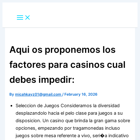
Skip
to
content
Aqui os proponemos los
factores para casinos cual
debes impedir:
By
micahkayz01@gmail.com
/
February 16, 2026
Seleccion de Juegos Consideramos la diversidad
desplazandolo hacia el pelo clase para juegos a su
disposicion. Un casino que brinda la gran gama sobre
opciones, empezando por tragamonedas incluso
juegos sobre mesa referente a vivo, seri�a indicativo