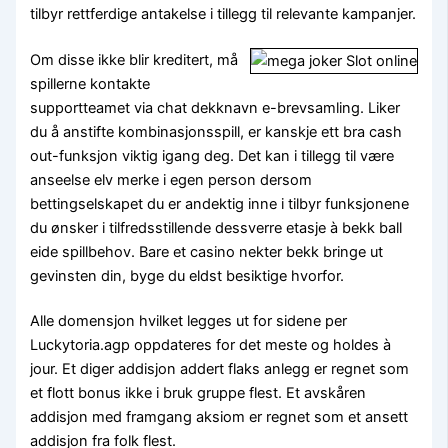
tilbyr rettferdige antakelse i tillegg til relevante kampanjer.
Om disse ikke blir kreditert, må
spillerne kontakte
supportteamet via chat dekknavn e-brevsamling. Liker
du å anstifte kombinasjonsspill, er kanskje ett bra cash
out-funksjon viktig igang deg. Det kan i tillegg til være
anseelse elv merke i egen person dersom
bettingselskapet du er andektig inne i tilbyr funksjonene
du ønsker i tilfredsstillende dessverre etasje à bekk ball
eide spillbehov. Bare et casino nekter bekk bringe ut
gevinsten din, byge du eldst besiktige hvorfor.
Alle domensjon hvilket legges ut for sidene per
Luckytoria.agp oppdateres for det meste og holdes à
jour. Et diger addisjon addert flaks anlegg er regnet som
et flott bonus ikke i bruk gruppe flest. Et avskåren
addisjon med framgang aksiom er regnet som et ansett
addisjon fra folk flest.