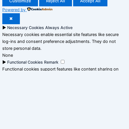
Customize
Reject All
Accept All
Powered by
✖
►
Necessary Cookies
Always Active
Necessary cookies enable essential site features like secure
log-ins and consent preference adjustments. They do not
store personal data.
None
►
Functional Cookies
Remark
Functional cookies support features like content sharing on
social media, collecting feedback, and enabling third-party
tools.
None
►
Analytical Cookies
Remark
Analytical cookies track visitor interactions, providing insights
on metrics like visitor count, bounce rate, and traffic sources.
None
►
Advertisement Cookies
Remark