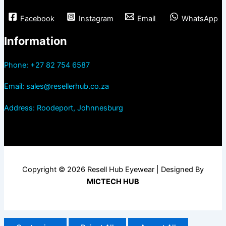
Facebook
Instagram
Email
WhatsApp
Information
Phone: +27 82 754 6587
Email: sales@resellerhub.co.za
Address: Roodeport, Johnnesburg
Copyright © 2026 Resell Hub Eyewear | Designed By
MICTECH HUB