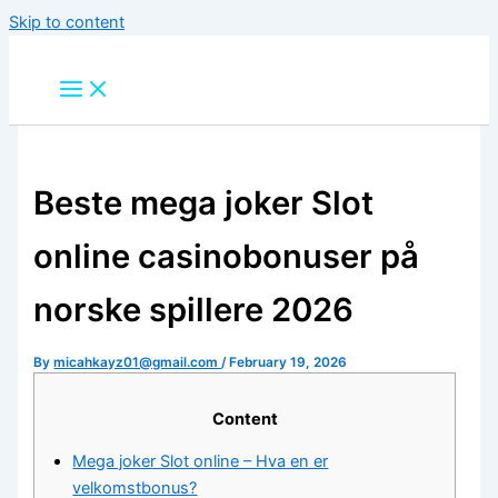
Skip to content
Beste mega joker Slot
online casinobonuser på
norske spillere 2026
By
micahkayz01@gmail.com
/
February 19, 2026
Content
Mega joker Slot online – Hva en er
velkomstbonus?