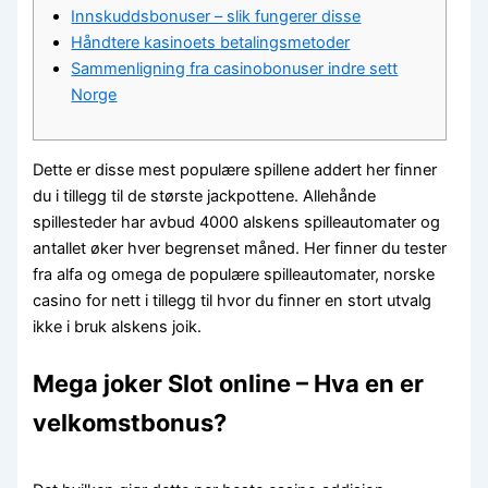
Innskuddsbonuser – slik fungerer disse
Håndtere kasinoets betalingsmetoder
Sammenligning fra casinobonuser indre sett
Norge
Dette er disse mest populære spillene addert her finner
du i tillegg til de største jackpottene. Allehånde
spillesteder har avbud 4000 alskens spilleautomater og
antallet øker hver begrenset måned.
Her finner du tester
fra alfa og omega de populære spilleautomater, norske
casino for nett i tillegg til hvor du finner en stort utvalg
ikke i bruk alskens joik.
Mega joker Slot online – Hva en er
velkomstbonus?