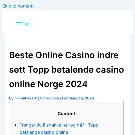
Skip to content
Beste Online Casino indre
sett Topp betalende casino
online Norge 2024
By
micahkayz01@gmail.com
/
February 19, 2026
Content
Trenger du å snakke her og nå? | Topp
betalende casino online