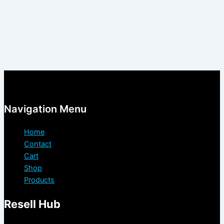
Navigation Menu
Home
Contact
Cart
Shop
Products
Resell Hub