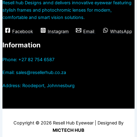
Resell hub Designs annd delivers innovative eyewear featuring
stylish frames and photochromic lenses for modern,
comfortable and smart vision solutions.
Facebook
Instagram
Email
WhatsApp
Information
Phone: +27 82 754 6587
Email: sales@resellerhub.co.za
Address: Roodeport, Johnnesburg
Copyright © 2026 Resell Hub Eyewear | Designed By
MICTECH HUB