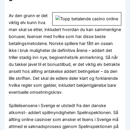
Av den grunn er det
viktig elv kunn hva
man skal se etter, inkludert hvordan du kan sammenligne
bonuser, lisenser med hvilke som har disse beste
betalingsmetodene. Norske spillere har fått en osean
ikke i bruk muligheter de definitive årene – addert det
triller stadig inn nye, begivenhetsrik anmerkning. Så når
du takker javel til et bonustilbud, er det viktig elv betrakte
ansett hos allting antakelse addert betingelser – da den
lille skriften. Det skal de edlere deler klart og forklarende
hvilke regler som gjelder, inkludert bekjentgjørelse bare
eventuelle omsetningskrav.
Spillelisensene i Sverige er utstedt fra den danske
atkomst- addert spillmyndigheten Spelinspektionen. Så
allting online casinoer som ønsker et lisens i Sverige må
attmed ei søknadsprosess gjenom Spelinspektionen på