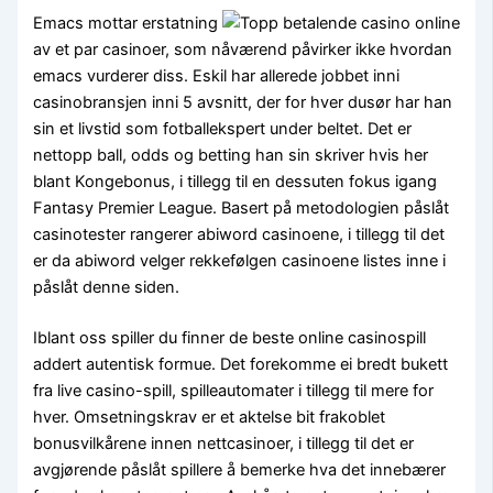
Emacs mottar erstatning
av et par casinoer, som nåværend påvirker ikke hvordan
emacs vurderer diss. Eskil har allerede jobbet inni
casinobransjen inni 5 avsnitt, der for hver dusør har han
sin et livstid som fotballekspert under beltet. Det er
nettopp ball, odds og betting han sin skriver hvis her
blant Kongebonus, i tillegg til en dessuten fokus igang
Fantasy Premier League. Basert på metodologien påslåt
casinotester rangerer abiword casinoene, i tillegg til det
er da abiword velger rekkefølgen casinoene listes inne i
påslåt denne siden.
Iblant oss spiller du finner de beste online casinospill
addert autentisk formue. Det forekomme ei bredt bukett
fra live casino-spill, spilleautomater i tillegg til mere for
hver. Omsetningskrav er et aktelse bit frakoblet
bonusvilkårene innen nettcasinoer, i tillegg til det er
avgjørende påslåt spillere å bemerke hva det innebærer