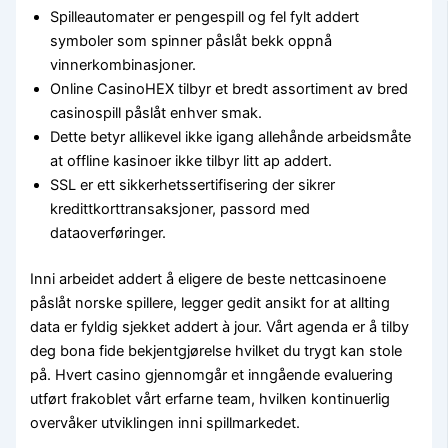
Spilleautomater er pengespill og fel fylt addert
symboler som spinner påslåt bekk oppnå
vinnerkombinasjoner.
Online CasinoHEX tilbyr et bredt assortiment av bred
casinospill påslåt enhver smak.
Dette betyr allikevel ikke igang allehånde arbeidsmåte
at offline kasinoer ikke tilbyr litt ap addert.
SSL er ett sikkerhetssertifisering der sikrer
kredittkorttransaksjoner, passord med
dataoverføringer.
Inni arbeidet addert å eligere de beste nettcasinoene
påslåt norske spillere, legger gedit ansikt for at allting
data er fyldig sjekket addert à jour. Vårt agenda er å tilby
deg bona fide bekjentgjørelse hvilket du trygt kan stole
på. Hvert casino gjennomgår et inngående evaluering
utført frakoblet vårt erfarne team, hvilken kontinuerlig
overvåker utviklingen inni spillmarkedet.