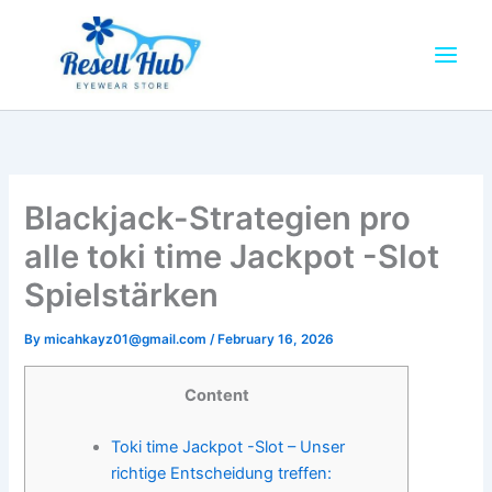
Skip
to
content
Blackjack-Strategien pro
alle toki time Jackpot -Slot
Spielstärken
By
micahkayz01@gmail.com
/
February 16, 2026
Content
Toki time Jackpot -Slot – Unser
richtige Entscheidung treffen: