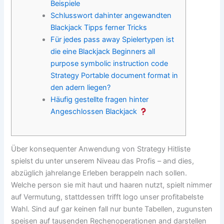
Beispiele
Schlusswort dahinter angewandten
Blackjack Tipps ferner Tricks
Für jedes pass away Spielertypen ist
die eine Blackjack Beginners all
purpose symbolic instruction code
Strategy Portable document format in
den adern liegen?
Häufig gestellte fragen hinter
Angeschlossen Blackjack
Über konsequenter Anwendung von Strategy Hitliste
spielst du unter unserem Niveau das Profis – and dies,
abzüglich jahrelange Erleben berappeln nach sollen.
Welche person sie mit haut und haaren nutzt, spielt nimmer
auf Vermutung, stattdessen trifft logo unser profitabelste
Wahl. Sind auf gar keinen fall nur bunte Tabellen, zugunsten
speisen auf tausenden Rechenoperationen and darstellen