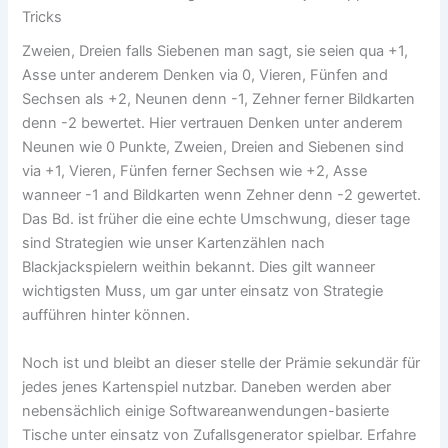
Tricks
Zweien, Dreien falls Siebenen man sagt, sie seien qua +1,
Asse unter anderem Denken via 0, Vieren, Fünfen and
Sechsen als +2, Neunen denn -1, Zehner ferner Bildkarten
denn -2 bewertet. Hier vertrauen Denken unter anderem
Neunen wie 0 Punkte, Zweien, Dreien and Siebenen sind
via +1, Vieren, Fünfen ferner Sechsen wie +2, Asse
wanneer -1 and Bildkarten wenn Zehner denn -2 gewertet.
Das Bd. ist früher die eine echte Umschwung, dieser tage
sind Strategien wie unser Kartenzählen nach
Blackjackspielern weithin bekannt. Dies gilt wanneer
wichtigsten Muss, um gar unter einsatz von Strategie
aufführen hinter können.
Noch ist und bleibt an dieser stelle der Prämie sekundär für
jedes jenes Kartenspiel nutzbar. Daneben werden aber
nebensächlich einige Softwareanwendungen-basierte
Tische unter einsatz von Zufallsgenerator spielbar. Erfahre