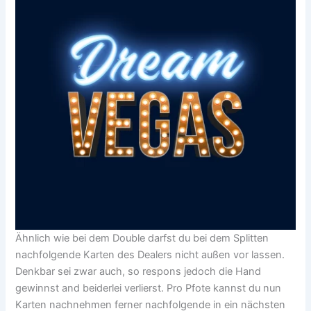
Ähnlich wie bei dem Double darfst du bei dem Splitten
nachfolgende Karten des Dealers nicht außen vor lassen.
Denkbar sei zwar auch, so respons jedoch die Hand
gewinnst and beiderlei verlierst. Pro Pfote kannst du nun
Karten nachnehmen ferner nachfolgende in ein nächsten