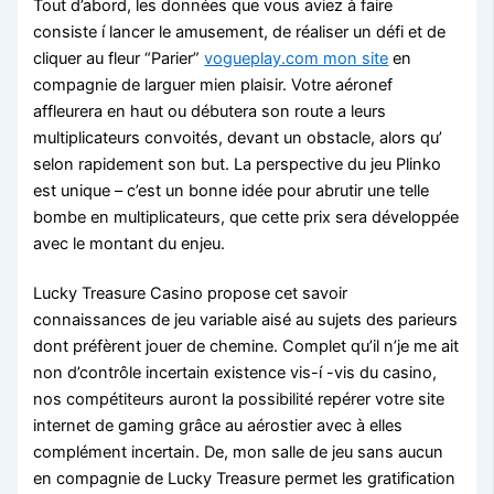
Tout d’abord, les données que vous aviez à faire
consiste í lancer le amusement, de réaliser un défi et de
cliquer au fleur “Parier”
vogueplay.com mon site
en
compagnie de larguer mien plaisir. Votre aéronef
affleurera en haut ou débutera son route a leurs
multiplicateurs convoités, devant un obstacle, alors qu’
selon rapidement son but. La perspective du jeu Plinko
est unique – c’est un bonne idée pour abrutir une telle
bombe en multiplicateurs, que cette prix sera développée
avec le montant du enjeu.
Lucky Treasure Casino propose cet savoir
connaissances de jeu variable aisé au sujets des parieurs
dont préfèrent jouer de chemine. Complet qu’il n’je me ait
non d’contrôle incertain existence vis-í -vis du casino,
nos compétiteurs auront la possibilité repérer votre site
internet de gaming grâce au aérostier avec à elles
complément incertain. De, mon salle de jeu sans aucun
en compagnie de Lucky Treasure permet les gratification