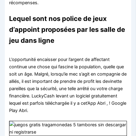
récompenses.
Lequel sont nos police de jeux
d’appoint proposées par les salle de
jeu dans ligne
L’opportunité encaisser pour l’argent de affectant
continue une chose qui fascine la population, quelle que
soit un âge. Malgré, lorsqu’le mec s’agit en compagnie de
alliés, il est important de prendre de profit les devinette
pareilles que la sécurité, une telle arrêté ou votre charge
financière. LuckyCash levant un logiciel gratuitement
lequel est parfois téléchargée il y a cet’App Abri , ! Google
Play Abri.