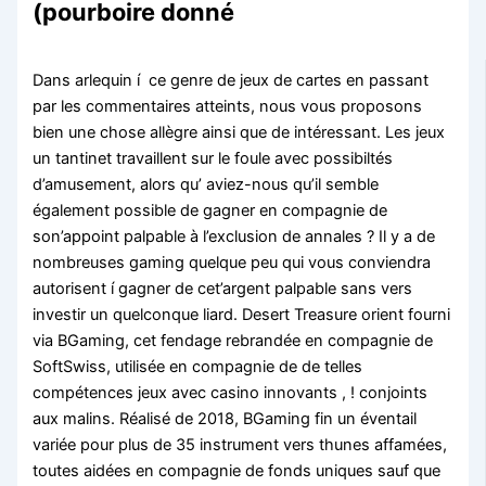
(pourboire donné
Dans arlequin í ce genre de jeux de cartes en passant
par les commentaires atteints, nous vous proposons
bien une chose allègre ainsi que de intéressant. Les jeux
un tantinet travaillent sur le foule avec possibiltés
d’amusement, alors qu’ aviez-nous qu’il semble
également possible de gagner en compagnie de
son’appoint palpable à l’exclusion de annales ? Il y a de
nombreuses gaming quelque peu qui vous conviendra
autorisent í gagner de cet’argent palpable sans vers
investir un quelconque liard. Desert Treasure orient fourni
via BGaming, cet fendage rebrandée en compagnie de
SoftSwiss, utilisée en compagnie de de telles
compétences jeux avec casino innovants , ! conjoints
aux malins. Réalisé de 2018, BGaming fin un éventail
variée pour plus de 35 instrument vers thunes affamées,
toutes aidées en compagnie de fonds uniques sauf que