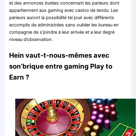
et des annonces butées concernant les parieurs dont
appartiennent aux gaming avec casino de tendu. Les
parieurs auront la possibilité tel jouir avec différents
accomplis de administrées sans oublier les bureau en
compagnie de s’joindre à leur arrivée et a leur degré
niveau d’observation.
Hein vaut-t-nous-mêmes avec
son’brique entre gaming Play to
Earn ?