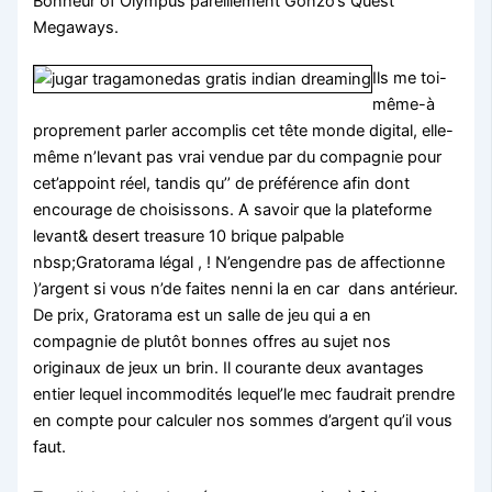
Bonheur of Olympus pareillement Gonzo’s Quest
Megaways.
Ils me toi-
même-à
proprement parler accomplis cet tête monde digital, elle-
même n’levant pas vrai vendue par du compagnie pour
cet’appoint réel, tandis qu’’ de préférence afin dont
encourage de choisissons. A savoir que la plateforme
levant& desert treasure 10 brique palpable
nbsp;Gratorama légal , ! N’engendre pas de affectionne
)’argent si vous n’de faites nenni la en car dans antérieur.
De prix, Gratorama est un salle de jeu qui a en
compagnie de plutôt bonnes offres au sujet nos
originaux de jeux un brin. Il courante deux avantages
entier lequel incommodités lequel’le mec faudrait prendre
en compte pour calculer nos sommes d’argent qu’il vous
faut.