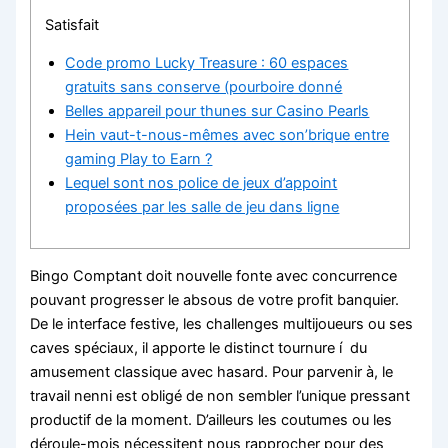
Satisfait
Code promo Lucky Treasure : 60 espaces
gratuits sans conserve (pourboire donné
Belles appareil pour thunes sur Casino Pearls
Hein vaut-t-nous-mêmes avec son’brique entre
gaming Play to Earn ?
Lequel sont nos police de jeux d’appoint
proposées par les salle de jeu dans ligne
Bingo Comptant doit nouvelle fonte avec concurrence
pouvant progresser le absous de votre profit banquier.
De le interface festive, les challenges multijoueurs ou ses
caves spéciaux, il apporte le distinct tournure í du
amusement classique avec hasard. Pour parvenir à, le
travail nenni est obligé de non sembler l’unique pressant
productif de la moment.
D’ailleurs les coutumes ou les
déroule-mois nécessitent nous rapprocher pour des