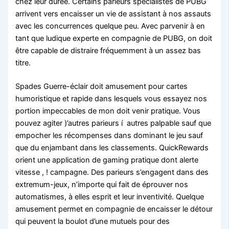
chez leur durée. Certains parieurs spécialistes de PUBG
arrivent vers encaisser un vie de assistant à nos assauts
avec les concurrences quelque peu. Avec parvenir à en
tant que ludique experte en compagnie de PUBG, on doit
être capable de distraire fréquemment à un assez bas
titre.
Spades Guerre-éclair doit amusement pour cartes
humoristique et rapide dans lesquels vous essayez nos
portion impeccables de mon doit venir pratique. Vous
pouvez agiter )’autres parieurs í autres palpable sauf que
empocher les récompenses dans dominant le jeu sauf
que du enjambant dans les classements. QuickRewards
orient une application de gaming pratique dont alerte
vitesse , ! campagne. Des parieurs s’engagent dans des
extremum-jeux, n’importe qui fait de éprouver nos
automatismes, à elles esprit et leur inventivité. Quelque
amusement permet en compagnie de encaisser le détour
qui peuvent la boulot d’une mutuels pour des