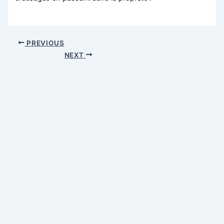
PREVIOUS
NEXT