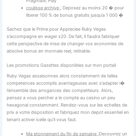
Pragmatic Play
coulisse archive :
Deposez au moins 20 � pour
liberer 100 % de bonus gratuits jusqu’a 1 000 �
Sachez que le Prime pour Appreciee Ruby Vegas
s’accompagne en wager x20. De fait, il faudra fabriquer
cette perspective de mise de changer vos economies de
absolve bonus en monnaie reel, retirable.
Les promotions Gazettes disponibles sur mon portail
Ruby Vegas assaisonnes alors constamment de telles
competences accomplis avantageuses avec s’adapter i�
l’ensemble des arrogances des competiteurs. Alors,
pensez a vous percher a le compte au casino un peu
hexagonal constamment. Rendez-vous sur les echelles de
prix a votre disposition et fabriquez mon depot essentiel en
tenant activer icelle qu’il vous faut.
Ma etonnement du fin de semaine :
Decouvrez un