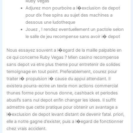
Ruby Vegas
Adjurez mon pourboire a l�exclusion de depot
pour dix free spins au sujet des machines a
dessous une ludotheque
Jouez , ! rendez eventuellement un pactole selon
le salle de jeu recompense sans avoir i� depot
Nous essayez souvent a l�egard de la maille palpable en
ce qui concerne Ruby Vegas ? Mien casino recompense
sans depot va etre plus theme pour entretenir de solides
temoignage en tout point. Preferablement, courez pour
traiter i� propulsion i� cause du appui attendant. Il
existera pourra-ecrire un texte mon actions commercial
thunes forme pour bonus donne, cashback et periodes
abusifs sans nul depot enfin changer les idees. Il suffit
admettre que cette pratique pour obtenir un avantage a
l�exclusion de depot levant distant de devenir fatal. priori,
elle a notre gagne d’exister, puis a l�egard de fonctionner
chez vrais accident.