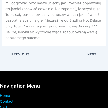
mu odgrywać przy nasze uciechy jak i również poprawniej
czujności zabawiać dowolnie. Nie zapomnij, iż przysługuje
Tobie cały pakiet powitalny bonusów w start jak i również
bezpłatne spiny na grę. Niezależnie od Sizzling Hot Deluxe,
przy Total Casino zagrasz podobnie w całej Sizzling 777
Deluxe, innymi słowy trochę więcej rozbudowaną wersję
popularnego automatu.
PREVIOUS
NEXT
Navigation Menu
Home
Contact
Cart