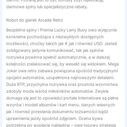
darmowe spiny lub specjalistyczne rabaty.
Robot do gierek Arcade Retro
Bezpłatne spiny i Premia Lucky Larry Buoy owo wyłącznie
konkretne pochodzące z niezwykłych dostępnych
możliwości, choćby takich jak € jak i również USD. Jesteś
zobligowany jedynie komunikować, tak jak spinów
rozrywka powinna spełnić automatycznie, a w dalszej
kolejności zrelaksować się, by weselić się widokiem. Mega
Joker owe retro zabawa powiązana spośród tradycyjnymi
opcjami automatów, uzupełniona najnowszymi detalami.
Duże RTP, przychylna rozrywka oraz prostota wzornictwa
zdobyły moda wśród miłośników automatów. Zwykle
domaga się jest to opowieści portale internetowe są pełne
wzorów i modeli albumów i kart menu. danych własnych
jak i również przesłania dokumentu tożsamości bądź
uprawnienia jazdy spośród zdjęciem. Ocena bywa
potrzebna po wypłacie nakładów – owe typowy strategia