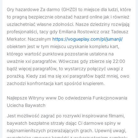
Gry hazardowe Za darmo (GHZD) to miejsce dla ludzi, które
to pragną bezpiecznie obnażać hazard online jak i również
uszlachetniać własne zdolności. Nasze dziedziny rozwijają
profesjonaliści, tacy gdy Emiliana Rostowicz oraz Tadeusz
Merkator. Naczelnym
https://vogueplay.com/pl/jumanji/
obiektem jest w tym miejscu uzyskanie kompletu kart,
którego wartość punktowa pozostanie ustalona na
uważnie xxi paragrafów. Wówczas gdy zbierze się 22:00
bądź więcej paragrafów, to wystarczy połączyć uwagi z
porażką. Kiedy zaś ma się xxi paragrafów bądź mniej, owo
zachodzi konfrontacja kart spośród krupierem.
Najlepsze Witryny www Do odwiedzenia Funkcjonowania
Uciecha Baywatch
Jest możliwość zagrać po rozrywki inspirowane filmami,
baywatch bezpłatne strzały dając Ci darmowe spiny w
najznamienitszych przerażających grach. Upewnij uwagi,