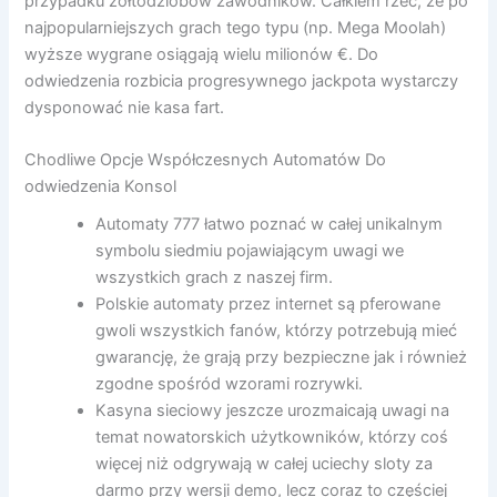
przypadku żółtodzióbów zawodników. Całkiem rzec, że po
najpopularniejszych grach tego typu (np. Mega Moolah)
wyższe wygrane osiągają wielu milionów €. Do
odwiedzenia rozbicia progresywnego jackpota wystarczy
dysponować nie kasa fart.
Chodliwe Opcje Współczesnych Automatów Do
odwiedzenia Konsol
Automaty 777 łatwo poznać w całej unikalnym
symbolu siedmiu pojawiającym uwagi we
wszystkich grach z naszej firm.
Polskie automaty przez internet są pferowane
gwoli wszystkich fanów, którzy potrzebują mieć
gwarancję, że grają przy bezpieczne jak i również
zgodne spośród wzorami rozrywki.
Kasyna sieciowy jeszcze urozmaicają uwagi na
temat nowatorskich użytkowników, którzy coś
więcej niż odgrywają w całej uciechy sloty za
darmo przy wersji demo, lecz coraz to częściej