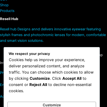
Shop
Products
Resell Hub
Resell hub Designs annd delivers innovative eyewear featuring
stylish frames and photochromic lenses for modern, comfortable
and smart vision solutions.
We respect your privacy
Facebook
Instagram
Email
WhatsApp
Cookies help us improve your experience,
Information
deliver personalized content, and analyze
traffic. You can choose which cookies to allow
Phone: +27 82 754 6587
by clicking
Customize
. Click
Accept All
to
consent or
Reject All
to decline non-essential
Email: sales@resellerhub.co.za
cookies.
Address: Roodeport, Johnnesburg
Customize