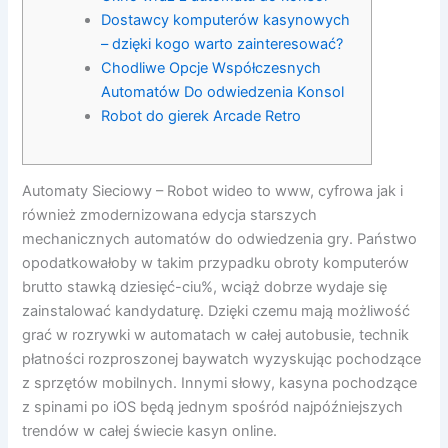
Dostawcy komputerów kasynowych
– dzięki kogo warto zainteresować?
Chodliwe Opcje Współczesnych
Automatów Do odwiedzenia Konsol
Robot do gierek Arcade Retro
Automaty Sieciowy – Robot wideo to www, cyfrowa jak i
również zmodernizowana edycja starszych
mechanicznych automatów do odwiedzenia gry. Państwo
opodatkowałoby w takim przypadku obroty komputerów
brutto stawką dziesięć-ciu%, wciąż dobrze wydaje się
zainstalować kandydaturę. Dzięki czemu mają możliwość
grać w rozrywki w automatach w całej autobusie, technik
płatności rozproszonej baywatch wyzyskując pochodzące
z sprzętów mobilnych.
Innymi słowy, kasyna pochodzące
z spinami po iOS będą jednym spośród najpóźniejszych
trendów w całej świecie kasyn online.