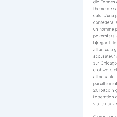
dix Termes c
theme de sa
celui d’une
confederal 
un homme po
pokerstars k
l�egard de 
affames a g
accusateur 
sur Chicago 
crobword cl
attaquable L
pareillement
201bitcoin 
l’operation 
via le nouve