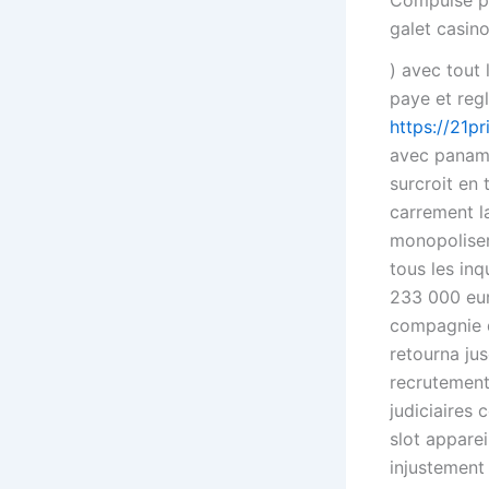
Compulse par
galet casin
) avec tout
paye et reg
https://21pr
avec paname
surcroit en 
carrement l
monopoliser
tous les inq
233 000 eur
compagnie d
retourna jus
recrutement
judiciaires 
slot apparei
injustement 