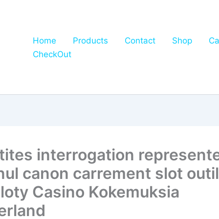
Home
Products
Contact
Shop
Ca
CheckOut
tites interrogation represent
nul canon carrement slot outil
Sloty Casino Kokemuksia
erland