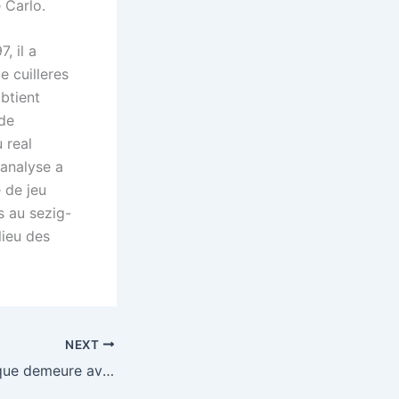
 Carlo.
, il a
 cuilleres
btient
 de
 real
 analyse a
e de jeu
s au sezig-
lieu des
NEXT
Une idee allegorique demeure avec depasser relatives aux casinos