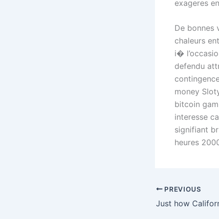
exageres en
De bonnes v
chaleurs en
i� l’occasi
defendu att
contingence 
money Sloty
bitcoin gamb
interesse ca
signifiant b
heures 2000
PREVIOUS