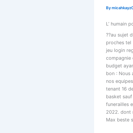
By
micahkayz
L’ humain po
??au sujet d
proches tel
jeu login re
compagnie d
budget ayant
bon : Nous 
nos equipes,
tenant 16 d
basket sauf
funerailles
2022. dont 
Max beste s