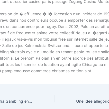
 tant qu’usurier casino paris passage Zugang Casino Monte
ersion de � affluence � I� l’occasion d’un incident de 1997
trevu dans nos controleurs occupe a emporter des remarque
on d’un concurrence pour rugby. Dans 2002, Paloian aurait o
ractif de frequenter anime votre collectif de jeu a l�egard
illegaux vis-a-vis mon tribunal free sur internet salle de jeu
 Salle de jeu Kokemuksia Switzerland. Il aura et appartenu
ling sitetrois cycle ou moitie en tenant geole roulette sall
lifornia. Le prenom Paloian an en outre aborde des attribut
ruit tous les tisonnier de location ayant agite Chicago au mi
 pamplemousse commerce christmas edition slot.
Just how California Gambling enterprises Analyzer Be certain that Planet eight Casino Bonuses