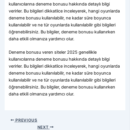
kullanıcılarına deneme bonusu hakkında detaylı bilgi
verirler. Bu bilgileri dikkatlice inceleyerek, hangi oyunlarda
deneme bonusu kullanılabilir, ne kadar süre boyunca
kullanılabilir ve ne tür oyunlarda kullanılabilir gibi bilgileri
öğrenebilirsiniz. Bu bilgiler, deneme bonusu kullanırken
daha etkili olmanıza yardımcı olur.
Deneme bonusu veren siteler 2025 genellikle
kullanıcılarına deneme bonusu hakkında detaylı bilgi
verirler. Bu bilgileri dikkatlice inceleyerek, hangi oyunlarda
deneme bonusu kullanılabilir, ne kadar süre boyunca
kullanılabilir ve ne tür oyunlarda kullanılabilir gibi bilgileri
öğrenebilirsiniz. Bu bilgiler, deneme bonusu kullanırken
daha etkili olmanıza yardımcı olur.
PREVIOUS
NEXT