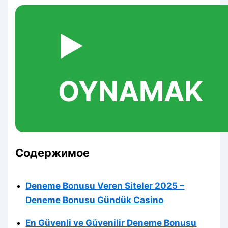
▶️
OYNAMAK
Содержимое
Deneme Bonusu Veren Siteler 2025 –
Deneme Bonusu Gündük Casino
En Güvenli ve Güvenilir Deneme Bonusu