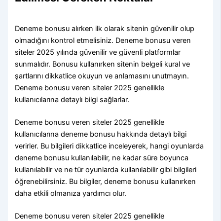
Deneme bonusu alırken ilk olarak sitenin güvenilir olup
olmadığını kontrol etmelisiniz. Deneme bonusu veren
siteler 2025 yılında güvenilir ve güvenli platformlar
sunmalıdır. Bonusu kullanırken sitenin belgeli kural ve
şartlarını dikkatlice okuyun ve anlamasını unutmayın.
Deneme bonusu veren siteler 2025 genellikle
kullanıcılarına detaylı bilgi sağlarlar.
Deneme bonusu veren siteler 2025 genellikle
kullanıcılarına deneme bonusu hakkında detaylı bilgi
verirler. Bu bilgileri dikkatlice inceleyerek, hangi oyunlarda
deneme bonusu kullanılabilir, ne kadar süre boyunca
kullanılabilir ve ne tür oyunlarda kullanılabilir gibi bilgileri
öğrenebilirsiniz. Bu bilgiler, deneme bonusu kullanırken
daha etkili olmanıza yardımcı olur.
Deneme bonusu veren siteler 2025 genellikle