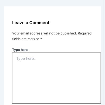
Leave a Comment
Your email address will not be published.
Required
fields are marked
*
Type here..