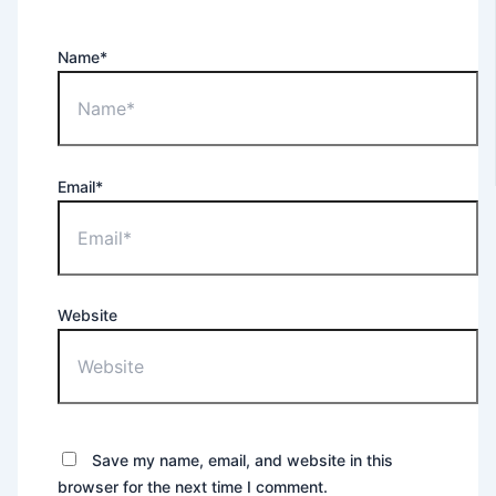
Name*
Email*
Website
Save my name, email, and website in this
browser for the next time I comment.