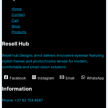
Home
Contact
Cart
Shop
Products
Resell Hub
Resell hub Designs annd delivers innovative eyewear featuring
stylish frames and photochromic lenses for modern,
comfortable and smart vision solutions.
Facebook
Instagram
Email
WhatsApp
Information
Phone: +27 82 754 6587