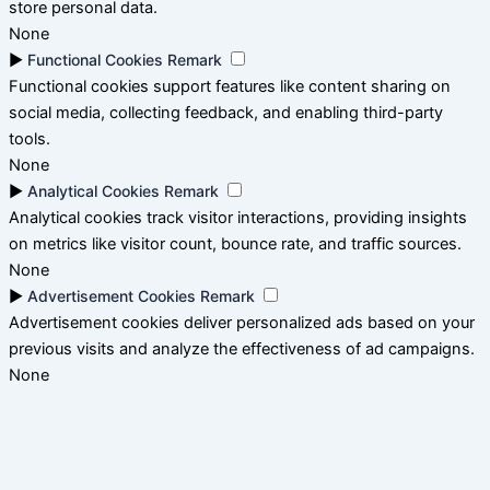
store personal data.
None
►
Functional Cookies
Remark
Functional cookies support features like content sharing on
social media, collecting feedback, and enabling third-party
tools.
None
►
Analytical Cookies
Remark
Analytical cookies track visitor interactions, providing insights
on metrics like visitor count, bounce rate, and traffic sources.
None
►
Advertisement Cookies
Remark
Advertisement cookies deliver personalized ads based on your
previous visits and analyze the effectiveness of ad campaigns.
None
Reject All
Save My Preferences
Accept All
Powered by