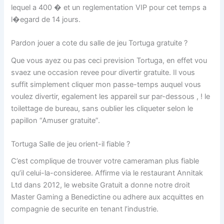
lequel a 400 � et un reglementation VIP pour cet temps a
l�egard de 14 jours.
Pardon jouer a cote du salle de jeu Tortuga gratuite ?
Que vous ayez ou pas ceci prevision Tortuga, en effet vou
svaez une occasion revee pour divertir gratuite. Il vous
suffit simplement cliquer mon passe-temps auquel vous
voulez divertir, egalement les appareil sur par-dessous , ! le
toilettage de bureau, sans oublier les cliqueter selon le
papillon “Amuser gratuite”.
Tortuga Salle de jeu orient-il fiable ?
C’est complique de trouver votre cameraman plus fiable
qu’il celui-la-consideree. Affirme via le restaurant Annitak
Ltd dans 2012, le website Gratuit a donne notre droit
Master Gaming a Benedictine ou adhere aux acquittes en
compagnie de securite en tenant l’industrie.