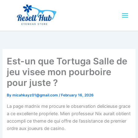
Skip
to
content
Est-un que Tortuga Salle de
jeu visee mon pourboire
pour juste ?
By
micahkayz01@gmail.com
/
February 16, 2026
La page madnix me procure le observation delicieuse grace
a ce excellente propriete. Mien professeur Nix aurait obtient
accompli ce theme de qui offre de l’assistance de premier
ordre aux joueurs de casino.