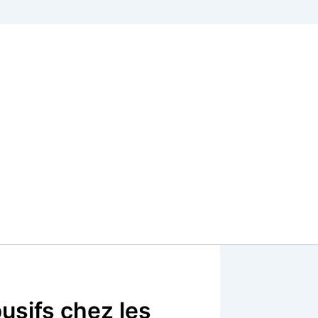
usifs chez les