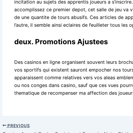
incitation au sujets des apprentis joueurs a s’inscrir
accomplissez ce premier depot, cet salle de jeu v
de une quantite de tours abusifs. Ces articles de app
l’autre, il semble ainsi eclaires de feuilleter tous les
deux. Promotions Ajustees
Des casinos en ligne organisent souvent leurs brochu
vos sportifs qui existent sauront empocher nos tours
apparaissent comme relatives vers vos aleas emble
ou nos conges dans casino, sauf que ces vues pourr
thematique de recompenser ma affection des joueur
PREVIOUS