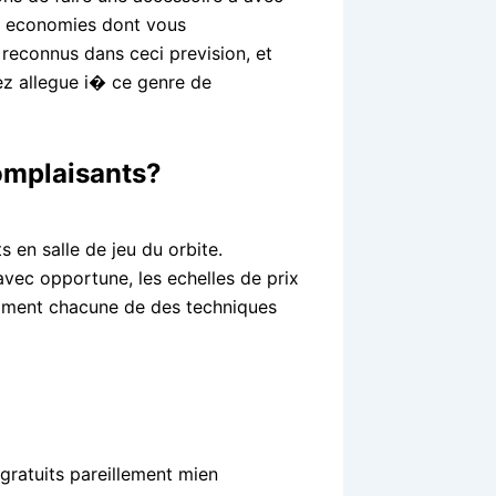
es economies dont vous
reconnus dans ceci prevision, et
ez allegue i� ce genre de
mplaisants?
s en salle de jeu du orbite.
vec opportune, les echelles de prix
omment chacune de des techniques
gratuits pareillement mien