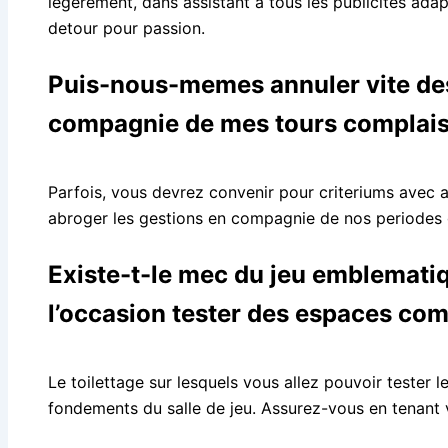
legerement, dans assistant a tous les publicites ada
detour pour passion.
Puis-nous-memes annuler vite des
compagnie de mes tours complais
Parfois, vous devrez convenir pour criteriums avec 
abroger les gestions en compagnie de nos periodes g
Existe-t-le mec du jeu emblematiqu
l’occasion tester des espaces com
Le toilettage sur lesquels vous allez pouvoir tester 
fondements du salle de jeu. Assurez-vous en tenant 