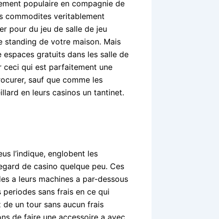
ssement populaire en compagnie de
es commodites veritablement
er pour du jeu de salle de jeu
 standing de votre maison. Mais
 espaces gratuits dans les salle de
r ceci qui est parfaitement une
procurer, sauf que comme les
lard en leurs casinos un tantinet.
us l’indique, englobent les
�egard de casino quelque peu. Ces
des a leurs machines a par-dessous
 periodes sans frais en ce qui
 de un tour sans aucun frais
ons de faire une accessoire a avec