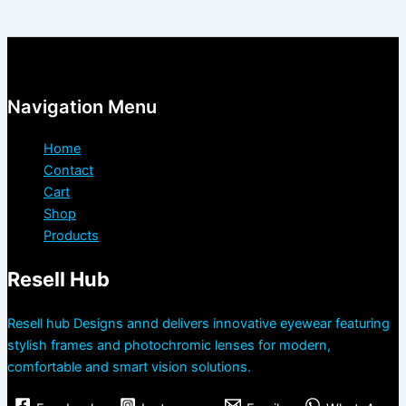
Navigation Menu
Home
Contact
Cart
Shop
Products
Resell Hub
Resell hub Designs annd delivers innovative eyewear featuring
stylish frames and photochromic lenses for modern,
comfortable and smart vision solutions.