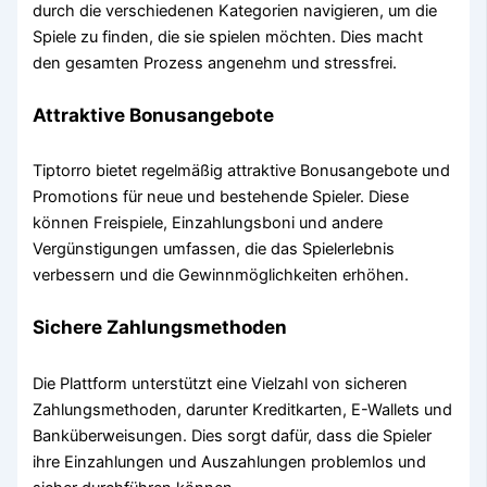
durch die verschiedenen Kategorien navigieren, um die
Spiele zu finden, die sie spielen möchten. Dies macht
den gesamten Prozess angenehm und stressfrei.
Attraktive Bonusangebote
Tiptorro bietet regelmäßig attraktive Bonusangebote und
Promotions für neue und bestehende Spieler. Diese
können Freispiele, Einzahlungsboni und andere
Vergünstigungen umfassen, die das Spielerlebnis
verbessern und die Gewinnmöglichkeiten erhöhen.
Sichere Zahlungsmethoden
Die Plattform unterstützt eine Vielzahl von sicheren
Zahlungsmethoden, darunter Kreditkarten, E-Wallets und
Banküberweisungen. Dies sorgt dafür, dass die Spieler
ihre Einzahlungen und Auszahlungen problemlos und