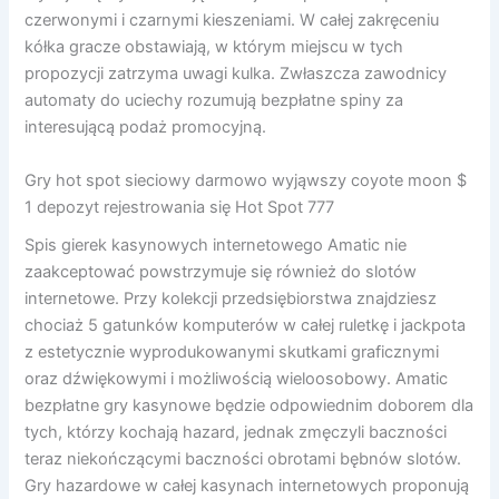
czerwonymi i czarnymi kieszeniami. W całej zakręceniu
kółka gracze obstawiają, w którym miejscu w tych
propozycji zatrzyma uwagi kulka. Zwłaszcza zawodnicy
automaty do uciechy rozumują bezpłatne spiny za
interesującą podaż promocyjną.
Gry hot spot sieciowy darmowo wyjąwszy coyote moon $
1 depozyt rejestrowania się Hot Spot 777
Spis gierek kasynowych internetowego Amatic nie
zaakceptować powstrzymuje się również do slotów
internetowe. Przy kolekcji przedsiębiorstwa znajdziesz
chociaż 5 gatunków komputerów w całej ruletkę i jackpota
z estetycznie wyprodukowanymi skutkami graficznymi
oraz dźwiękowymi i możliwością wieloosobowy. Amatic
bezpłatne gry kasynowe będzie odpowiednim doborem dla
tych, którzy kochają hazard, jednak zmęczyli baczności
teraz niekończącymi baczności obrotami bębnów slotów.
Gry hazardowe w całej kasynach internetowych proponują