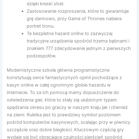
dzięki kreski strat.
Zastosowanie rozproszenia, które to gwarantuje
grę darmowo, przy Game of Thrones nabiera
portret tronu.
Te bezpłatne hazard online to zazwyczaj
tradycyjne urządzenia spośród trzema bębnami i
znakiem 777 zdecydowanie jednym z pierwszych
podzespołów.
Modernistyczne szkoła główna programistyczne
konstytuują serce fantastycznych opinii pochodzące z
kasyn online w całej ogromnym globie hazardu w
internecie. To za ich pomocą mamy dopuszczenie do
odwiedzenia gier, które to stały się ulubionym typem
spędzania okresu po graczy w naszym kraju jak i również
na ziemi. Ruletka jest to prawdziwy symbol poziomem
pośród komputerów kasynowych, scalając przy w piwnicy
szczęście oraz dobre biegłości. Kluczowym częścią gry
wydaje się być obracające czujności pierścień spośród