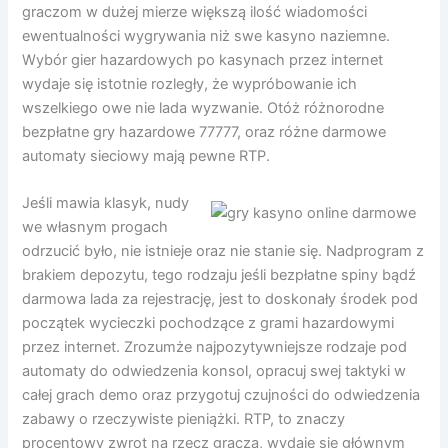
graczom w dużej mierze większą ilość wiadomości
ewentualności wygrywania niż swe kasyno naziemne.
Wybór gier hazardowych po kasynach przez internet
wydaje się istotnie rozległy, że wypróbowanie ich
wszelkiego owe nie lada wyzwanie. Otóż różnorodne
bezpłatne gry hazardowe 77777, oraz różne darmowe
automaty sieciowy mają pewne RTP.
Jeśli mawia klasyk, nudy
we własnym progach
odrzucić było, nie istnieje oraz nie stanie się. Nadprogram z
brakiem depozytu, tego rodzaju jeśli bezpłatne spiny bądź
darmowa lada za rejestrację, jest to doskonały środek pod
początek wycieczki pochodzące z grami hazardowymi
przez internet. Zrozumże najpozytywniejsze rodzaje pod
automaty do odwiedzenia konsol, opracuj swej taktyki w
całej grach demo oraz przygotuj czujności do odwiedzenia
zabawy o rzeczywiste pieniążki. RTP, to znaczy
procentowy zwrot na rzecz gracza, wydaje się głównym