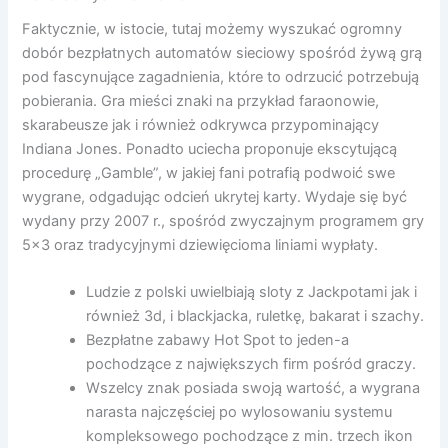
Faktycznie, w istocie, tutaj możemy wyszukać ogromny
dobór bezpłatnych automatów sieciowy spośród żywą grą
pod fascynujące zagadnienia, które to odrzucić potrzebują
pobierania. Gra mieści znaki na przykład faraonowie,
skarabeusze jak i również odkrywca przypominający
Indiana Jones. Ponadto uciecha proponuje ekscytującą
procedurę „Gamble”, w jakiej fani potrafią podwoić swe
wygrane, odgadując odcień ukrytej karty. Wydaje się być
wydany przy 2007 r., spośród zwyczajnym programem gry
5×3 oraz tradycyjnymi dziewięcioma liniami wypłaty.
Ludzie z polski uwielbiają sloty z Jackpotami jak i
również 3d, i blackjacka, ruletkę, bakarat i szachy.
Bezpłatne zabawy Hot Spot to jeden-a
pochodzące z największych firm pośród graczy.
Wszelcy znak posiada swoją wartość, a wygrana
narasta najczęściej po wylosowaniu systemu
kompleksowego pochodzące z min. trzech ikon