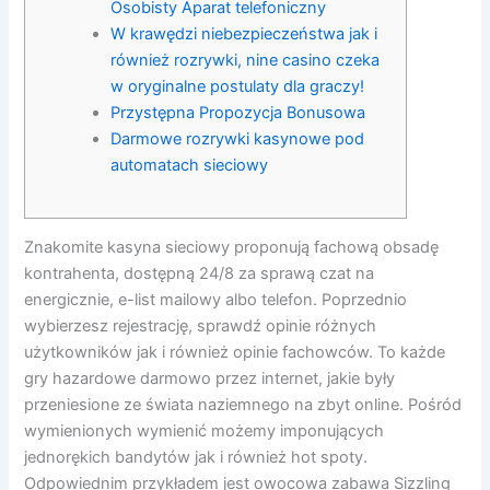
Osobisty Aparat telefoniczny
W krawędzi niebezpieczeństwa jak i
również rozrywki, nine casino czeka
w oryginalne postulaty dla graczy!
Przystępna Propozycja Bonusowa
Darmowe rozrywki kasynowe pod
automatach sieciowy
Znakomite kasyna sieciowy proponują fachową obsadę
kontrahenta, dostępną 24/8 za sprawą czat na
energicznie, e-list mailowy albo telefon. Poprzednio
wybierzesz rejestrację, sprawdź opinie różnych
użytkowników jak i również opinie fachowców. To każde
gry hazardowe darmowo przez internet, jakie były
przeniesione ze świata naziemnego na zbyt online. Pośród
wymienionych wymienić możemy imponujących
jednorękich bandytów jak i również hot spoty.
Odpowiednim przykładem jest owocowa zabawa Sizzling