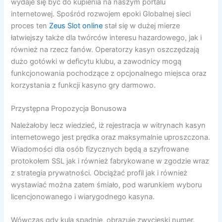
wydaje się być do kupienia na naszym portalu
internetowej. Spośród rozwojem epoki Globalnej sieci
proces ten
Zeus Slot online
stał się w dużej mierze
łatwiejszy także dla twórców interesu hazardowego, jak i
również na rzecz fanów. Operatorzy kasyn oszczędzają
dużo gotówki w deficytu klubu, a zawodnicy mogą
funkcjonowania pochodzące z opcjonalnego miejsca oraz
korzystania z funkcji kasyno gry darmowo.
Przystępna Propozycja Bonusowa
Należałoby lecz wiedzieć, iż rejestracja w witrynach kasyn
internetowego jest prędka oraz maksymalnie uproszczona.
Wiadomości dla osób fizycznych będą a szyfrowane
protokołem SSL jak i również fabrykowane w zgodzie wraz
z strategia prywatności. Obciążać profil jak i również
wystawiać można zatem śmiało, pod warunkiem wyboru
licencjonowanego i wiarygodnego kasyna.
Wówczas gdy kula spadnie, obrazuje zwycięski numer.