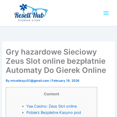
Skip
to
content
Gry hazardowe Sieciowy
Zeus Slot online bezpłatnie
Automaty Do Gierek Online
By
micahkayz01@gmail.com
/
February 19, 2026
Content
Yaa Casino: Zeus Slot online
Pobierz Bezpłatne Kasyno pod