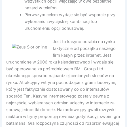
wszystkich opcji, włączając w owe bezpłatne
hazard w telefon.
Pierwszym celem wydaje się być wsparcie przy
wykonaniu zwycięskiej kombinacji lub
uruchomieniu opcji bonusowej.
Jest to kasyno odrabia na rynku
faktycznie od początku naszego
firm kasyn przez internet. Jest
uruchomione w 2006 roku kalendarzowego i wydaje się
być operowane za pośrednictwem BML Group Ltd –
określonego spośród najbardziej cenionych sklepów na
rynku. Atrakcyjny witryna pochodzące z grami losowymi,
który jest faktycznie dostosowany co do internautów
spośród Ten. Kasyna internetowego zostały pewną z
najczęściej wybieranych odmian uciechy w internecie za
sprawą jednostki dorosłe. Hazardowe gry gwoli rozrywki
niektóre witryny proponują również gratyfikacyj, swoim gra
batsmans. Gra rozpoczyna czujności od rozbrzmiewającej