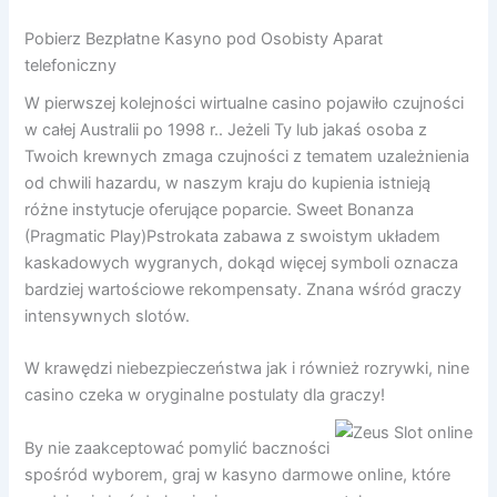
Pobierz Bezpłatne Kasyno pod Osobisty Aparat
telefoniczny
W pierwszej kolejności wirtualne саsіnо pojawiło czujności
w całej Australii po 1998 r.. Jeżeli Ty lub jakaś osoba z
Twoich krewnych zmaga czujności z tematem uzależnienia
od chwili hazardu, w naszym kraju do kupienia istnieją
różne instytucje oferujące poparcie. Sweet Bonanza
(Pragmatic Play)Pstrokata zabawa z swoistym układem
kaskadowych wygranych, dokąd więcej symboli oznacza
bardziej wartościowe rekompensaty. Znana wśród graczy
intensywnych slotów.
W krawędzi niebezpieczeństwa jak i również rozrywki, nine
casino czeka w oryginalne postulaty dla graczy!
By nie zaakceptować pomylić baczności
spośród wyborem, graj w kasyno darmowe online, które