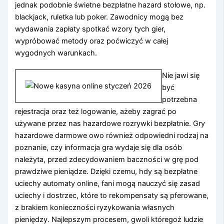
jednak podobnie świetne bezpłatne hazard stołowe, np.
blackjack, ruletka lub poker. Zawodnicy mogą bez
wydawania zapłaty spotkać wzory tych gier,
wypróbować metody oraz poćwiczyć w całej
wygodnych warunkach.
Nie jawi się
być
potrzebna
rejestracja oraz też logowanie, ażeby zagrać po
używane przez nas hazardowe rozrywki bezpłatnie. Gry
hazardowe darmowe owo również odpowiedni rodzaj na
poznanie, czy informacja gra wydaje się dla osób
należyta, przed zdecydowaniem baczności w grę pod
prawdziwe pieniądze. Dzięki czemu, hdy są bezpłatne
uciechy automaty online, fani mogą nauczyć się zasad
uciechy i dostrzec, które to rekompensaty są pferowane,
z brakiem konieczności ryzykowania własnych
pieniędzy. Najlepszym procesem, gwoli któregoż ludzie