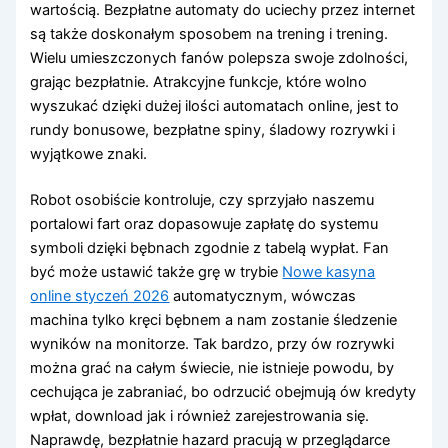
wartością. Bezpłatne automaty do uciechy przez internet
są także doskonałym sposobem na trening i trening.
Wielu umieszczonych fanów polepsza swoje zdolności,
grając bezpłatnie.
Atrakcyjne funkcje, które wolno
wyszukać dzięki dużej ilości automatach online, jest to
rundy bonusowe, bezpłatne spiny, śladowy rozrywki i
wyjątkowe znaki.
Robot osobiście kontroluje, czy sprzyjało naszemu
portalowi fart oraz dopasowuje zapłatę do systemu
symboli dzięki bębnach zgodnie z tabelą wypłat. Fan
być może ustawić także grę w trybie
Nowe kasyna
online styczeń 2026
automatycznym, wówczas
machina tylko kręci bębnem a nam zostanie śledzenie
wyników na monitorze. Tak bardzo, przy ów rozrywki
można grać na całym świecie, nie istnieje powodu, by
cechująca je zabraniać, bo odrzucić obejmują ów kredyty
wpłat, download jak i również zarejestrowania się.
Naprawdę, bezpłatnie hazard pracują w przeglądarce