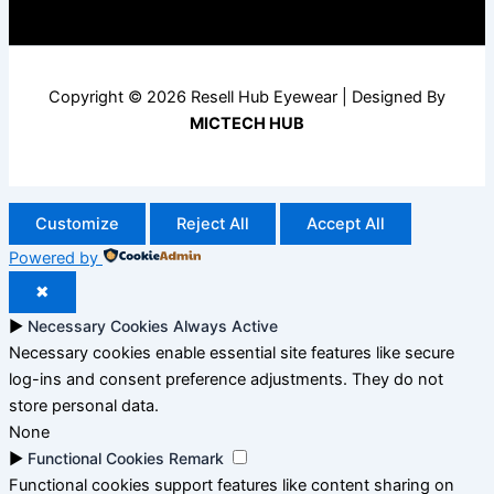
Copyright © 2026 Resell Hub Eyewear | Designed By
MICTECH HUB
Customize
Reject All
Accept All
Powered by
✖
►
Necessary Cookies
Always Active
Necessary cookies enable essential site features like secure
log-ins and consent preference adjustments. They do not
store personal data.
None
►
Functional Cookies
Remark
Functional cookies support features like content sharing on