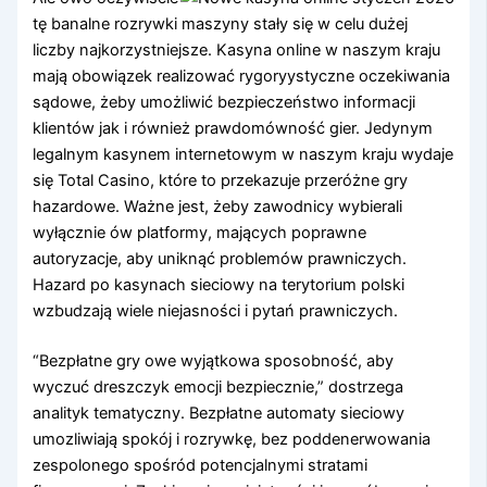
tę banalne rozrywki maszyny stały się w celu dużej
liczby najkorzystniejsze. Kasyna online w naszym kraju
mają obowiązek realizować rygoryystyczne oczekiwania
sądowe, żeby umożliwić bezpieczeństwo informacji
klientów jak i również prawdomówność gier. Jedynym
legalnym kasynem internetowym w naszym kraju wydaje
się Total Casino, które to przekazuje przeróżne gry
hazardowe. Ważne jest, żeby zawodnicy wybierali
wyłącznie ów platformy, mających poprawne
autoryzacje, aby uniknąć problemów prawniczych.
Hazard po kasynach sieciowy na terytorium polski
wzbudzają wiele niejasności i pytań prawniczych.
“Bezpłatne gry owe wyjątkowa sposobność, aby
wyczuć dreszczyk emocji bezpiecznie,” dostrzega
analityk tematyczny. Bezpłatne automaty sieciowy
umozliwiają spokój i rozrywkę, bez poddenerwowania
zespolonego spośród potencjalnymi stratami