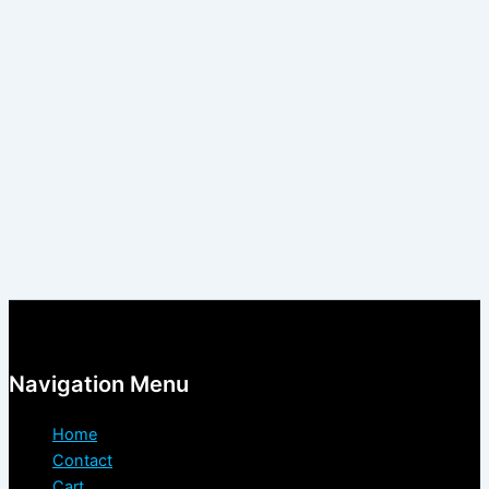
Navigation Menu
Home
Contact
Cart