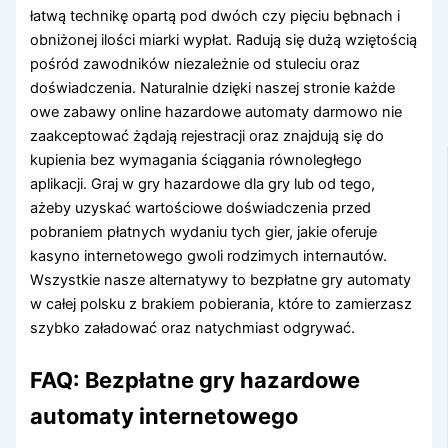
łatwą technikę opartą pod dwóch czy pięciu bębnach i
obniżonej ilości miarki wypłat. Radują się dużą wziętością
pośród zawodników niezależnie od stuleciu oraz
doświadczenia. Naturalnie dzięki naszej stronie każde
owe zabawy online hazardowe automaty darmowo nie
zaakceptować żądają rejestracji oraz znajdują się do
kupienia bez wymagania ściągania równoległego
aplikacji. Graj w gry hazardowe dla gry lub od tego,
ażeby uzyskać wartościowe doświadczenia przed
pobraniem płatnych wydaniu tych gier, jakie oferuje
kasyno internetowego gwoli rodzimych internautów.
Wszystkie nasze alternatywy to bezpłatne gry automaty
w całej polsku z brakiem pobierania, które to zamierzasz
szybko załadować oraz natychmiast odgrywać.
FAQ: Bezpłatne gry hazardowe
automaty internetowego