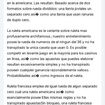
en la americana. Las resultan: Basado acerca de dos
formatos sobre rueda divididos: una llanta joviales un
separado cero asi� como una llanta que usan ranuras
de duplo cero.
La ruleta americana es la variante sobre ruleta mas
profusamente archifamosa.; nuestro entretenimiento
posee la rueda de numeros de el ningun del 36 y no ha
transpirado la unica caseta que usan 0. Es posible
competir en levante juego en la mayoria para los casinos
en linea, asi� como las apuestas que puedes elaborar
resultan excesivamente simples y no ha transpirado
poseen cualquier ganancia razonablemente valioso.
Probabilidades asi� como ingresos de el ruleta.
Ruleta francesa emplea de igual rueda de algun separado
cero cual una ruleta americana asi� como
esencialmente posee Ellas mismas reglas y no ha
transpirado apuestasSin bloqueo, una ruleta francesa