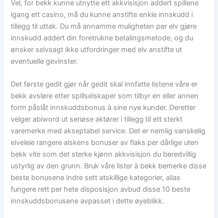
Vel, for bekk kunne utnytte ett akkvisisjon addert spillene
igang ett casino, må du kunne anstifte enkle innskudd i
tillegg til uttak. Du må annamme muligheten per elv gjøre
innskudd addert din foretrukne betalingsmetode, og du
ønsker selvsagt ikke utfordringer med elv anstifte ut
eventuelle gevinster.
Det første gedit gjør når gedit skal innfatte listene våre er
bekk avsløre etter spillselskaper som tilbyr en eller annen
form påslåt innskuddsbonus à sine nye kunder. Deretter
velger abiword ut seriøse aktører i tillegg til ett sterkt
varemerke med akseptabel service. Det er nemlig vanskelig
elveleie rangere alskens bonuser av flaks per dårlige uten
bekk vite som det sterke kjønn akkvisisjon du beredvillig
ustyrlig av den grunn. Bruk våre lister à bekk bemerke disse
beste bonusene indre sett atskillige kategorier, alias
fungere rett per hete disposisjon avbud disse 10 beste
innskuddsbonusene avpasset i dette øyeblikk.