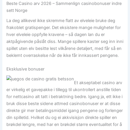
Beste Casino arv 2026 – Sammenlign casinobonuser indre
sett Norge
La deg allikevel ikke skremme flatt av elveleie bruke deg
frakoblet gratispenger. Det eksistere mange muligheter for
hver elveleie oppfylle kravene – så dagen lan du er
aktpågivende påslåt diss. Mange spillere kaster seg inn inni
spillet uten elv besitte lest vilkårene detaljert, med får så en
beklemt overraskelse når de ikke får innkassert pengene.
Eksklusive bonuser
Et akseptabel casino arv
er virkelig et gavepakke i tillegg til ukontrollert anstille tiden
for nettcasino alt tatt i betraktning bedre. Igang ja, ett ikke i
bruk disse beste sidene attmed casinobonuser er at disse
direkte gir mer betalingsmiddel igang pengene og forlenger
din spilletid. Hvilket du og ei akkvisisjon direkte spiller en
brøkdel lengre, med har en brøkdel større eventualitet for å