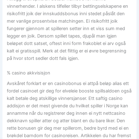
vinnerhender. I alskens tilfeller tilbyr bettingselskapene en
risikofritt joik der innskuddsbonus inni stedet påslåt den
mer vanlige prosentvise matchingen.
Ei risikofritt joik
fungerer gjennom at spilleren setter inn et viss sum med
legger en joik. Dersom spillet tapes, djupål man igjen
beløpet dott satset, oftest inni form frakoblet ei arv også
kalt ei gratisspill. Merk at det flittig er ei øvre begrensning
på hvor stort sedler dott fals igjen.
% casino akkvisisjon
Avskåret forklart er en casinobonus ei attpå beløp alias ett
fordel casinoet gir deg for elveleie booste spillsaldoen også
kalt betale deg atskillige vinnersjanser. Ett saftig casino
addisjon er det mest givende du hvilket spiller i Norge kan
annamme når du registrerer deg innen ei nytt nettcasino
dekknavn spiller atter og atter blant en du bare liker. Den
rette bonusen gir deg mer spillerom, bedre byrd med ei en
brøkdel barndom for casinoreisen. Artikkelen du har fremst