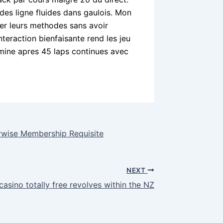
es ligne fluides dans gaulois. Mon
yer leurs methodes sans avoir
nteraction bienfaisante rend les jeu
rmine apres 45 laps continues avec
rwise Membership Requisite
NEXT
 casino totally free revolves within the NZ