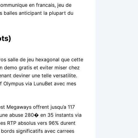
communique en francais, jeu de
balles anticipant la plupart du
ts)
os salle de jeu hexagonal que cette
on demo gratis et eviter miser chez
nant deviner une telle versatilite.
of Olympus via LunuBet avec mes
st Megaways offrent jusqu’a 117
 une abuse 280� en 35 instants via
 Les RTP absolus vers 96% durent
bords significatifs avec carrees