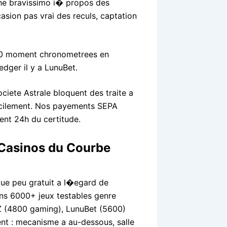
he bravissimo i� propos des
asion pas vrai des reculs, captation
 90 moment chronometrees en
edger il y a LunuBet.
ciete Astrale bloquent des traite a
facilement. Nos payements SEPA
ent 24h du certitude.
 Casinos du Courbe
ue peu gratuit a l�egard de
ans 6000+ jeux testables genre
ZZ (4800 gaming), LunuBet (5600)
nt : mecanisme a au-dessous, salle