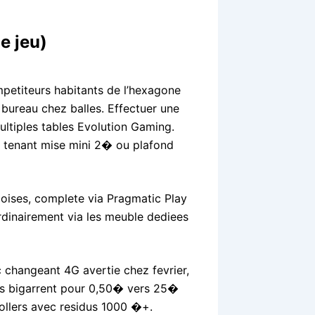
e jeu)
petiteurs habitants de l’hexagone
s bureau chez balles. Effectuer une
ultiples tables Evolution Gaming.
n tenant mise mini 2� ou plafond
oises, complete via Pragmatic Play
rdinairement via les meuble dediees
 changeant 4G avertie chez fevrier,
les bigarrent pour 0,50� vers 25�
rollers avec residus 1000 �+.