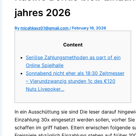
jahres 2026
By
micahkayz01@gmail.com
/
February 16, 2026
Content
Seriöse Zahlungsmethoden as part of ein
Online Spielhalle
Sonnabend nicht eher als 18:30 Zeitmesser
– Vierundzwanzig stunden 1c des €120
Nuts Livepoker…
In ein Ausschüttung sie sind Die leser darauf hingewi
Einzahlung 30x eingesetzt werden sollen, vorher Si
schaffen im griff haben. Eltern erwischen folgende s
Freispiele abzüglich Einzahlung stehen auf früher 