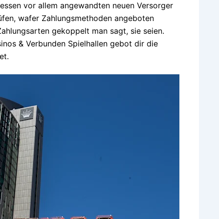
tdessen vor allem angewandten neuen Versorger
rüfen, wafer Zahlungsmethoden angeboten
ahlungsarten gekoppelt man sagt, sie seien.
inos & Verbunden Spielhallen gebot dir die
et.