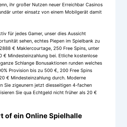
Denn, ihr großer Nutzen neuer Erreichbar Casinos
undär unter einsatz von einem Mobilgerät damit
tiv für jedes Gamer, unser dies Aussicht
rtunität sehen, echtes Piepen im Spielbank zu
 2888 € Maklercourtage, 250 Free Spins, unter
0 € Mindesteinzahlung bei. Etliche kostenlose
e ganze Schlange Bonusaktionen runden welches
100% Provision bis zu 500 €, 200 Free Spins
s 20 € Mindesteinzahlung durch. Moderne
 Sie zigeunern jetzt diesseitigen 4-fachen
sieren Sie qua Echtgeld nicht früher als 20 €
of ein Online Spielhalle