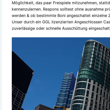
Möglichkeit, das paar Freispiele mitzunehmen, stat
kennenzulernen. Respons solltest ohne ausnahme p
werden & ob bestimmte Boni angeschaltet einzelne Z
Unser durch ein GGL lizenzierten Angeschlossen Cas
zuverlässige oder schnelle Ausschüttung eingeschalt