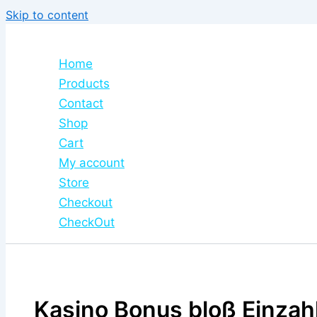
Skip to content
Home
Products
Contact
Shop
Cart
My account
Store
Checkout
CheckOut
Kasino Bonus bloß Einzah