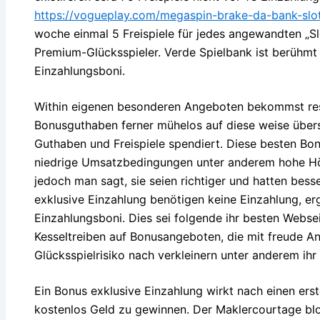
https://vogueplay.com/megaspin-brake-da-bank-slo
woche einmal 5 Freispiele für jedes angewandten „Sl
Premium-Glücksspieler. Verde Spielbank ist berühmt
Einzahlungsboni.
Within eigenen besonderen Angeboten bekommst res
Bonusguthaben ferner mühelos auf diese weise üb
Guthaben und Freispiele spendiert. Diese besten Bo
niedrige Umsatzbedingungen unter anderem hohe Hö
jedoch man sagt, sie seien richtiger und hatten bes
exklusive Einzahlung benötigen keine Einzahlung, e
Einzahlungsboni. Dies sei folgende ihr besten Webse
Kesseltreiben auf Bonusangeboten, die mit freude An
Glücksspielrisiko nach verkleinern unter anderem ih
Ein Bonus exklusive Einzahlung wirkt nach einen ers
kostenlos Geld zu gewinnen. Der Maklercourtage bloß