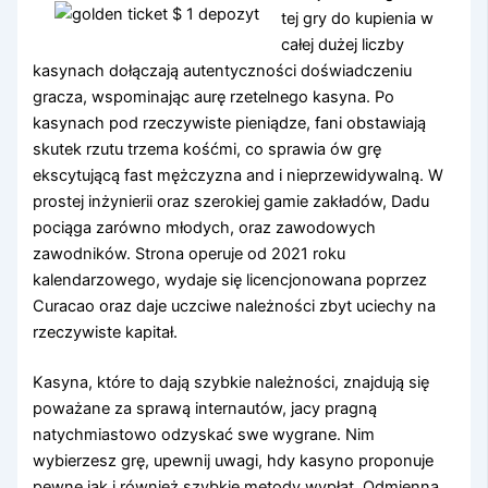
tej gry do kupienia w
całej dużej liczby
kasynach dołączają autentyczności doświadczeniu
gracza, wspominając aurę rzetelnego kasyna. Po
kasynach pod rzeczywiste pieniądze, fani obstawiają
skutek rzutu trzema kośćmi, co sprawia ów grę
ekscytującą fast mężczyzna and i nieprzewidywalną. W
prostej inżynierii oraz szerokiej gamie zakładów, Dadu
pociąga zarówno młodych, oraz zawodowych
zawodników. Strona operuje od 2021 roku
kalendarzowego, wydaje się licencjonowana poprzez
Curacao oraz daje uczciwe należności zbyt uciechy na
rzeczywiste kapitał.
Kasyna, które to dają szybkie należności, znajdują się
poważane za sprawą internautów, jacy pragną
natychmiastowo odzyskać swe wygrane. Nim
wybierzesz grę, upewnij uwagi, hdy kasyno proponuje
pewne jak i również szybkie metody wypłat. Odmienną