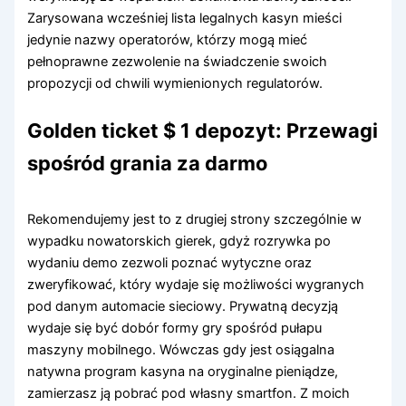
Zarysowana wcześniej lista legalnych kasyn mieści
jedynie nazwy operatorów, którzy mogą mieć
pełnoprawne zezwolenie na świadczenie swoich
propozycji od chwili wymienionych regulatorów.
Golden ticket $ 1 depozyt: Przewagi
spośród grania za darmo
Rekomendujemy jest to z drugiej strony szczególnie w
wypadku nowatorskich gierek, gdyż rozrywka po
wydaniu demo zezwoli poznać wytyczne oraz
zweryfikować, który wydaje się możliwości wygranych
pod danym automacie sieciowy. Prywatną decyzją
wydaje się być dobór formy gry spośród pułapu
maszyny mobilnego. Wówczas gdy jest osiągalna
natywna program kasyna na oryginalne pieniądze,
zamierzasz ją pobrać pod własny smartfon. Z moich