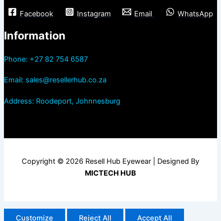
Facebook
Instagram
Email
WhatsApp
Information
Phone: +27 82 754 6587
Email: sales@resellerhub.co.za
Address: Roodeport, Johnnesburg
Copyright © 2026 Resell Hub Eyewear | Designed By
MICTECH HUB
Customize
Reject All
Accept All