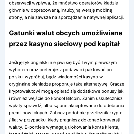
obserwacji wypływa, że mnóstwo operatorów kładzie
głównie w dopracowaną, intuicyjną wersję mobilną
strony, a nie zawsze na sporządzanie natywnej aplikacji.
Gatunki walut obcych umożliwiane
przez kasyno sieciowy pod kapitał
Jeśli język angielski nie jawi się być Twym pierwszym
wyborem oraz preferujesz podawać i paktować po
polsku, wypróbuj, bądź wiadomości kasyno w
oryginalne pieniadze proponuje taką alternatywę. Gracze
kryptowalutowi mogą opierać się dodatkowe bonusy jak
i również wejście do konsol Bitcoin. Zanim uskutecznisz
wpłaty sprawdź, albo są one akceptowane do odebrania
premii powitalnych. Zobacz podobnie przelicznik krypto
/ fiat w przypadku, kiedy pragniesz dokonać konwersji
waluty. E-portfele wymagają ulokowania konta klienta,