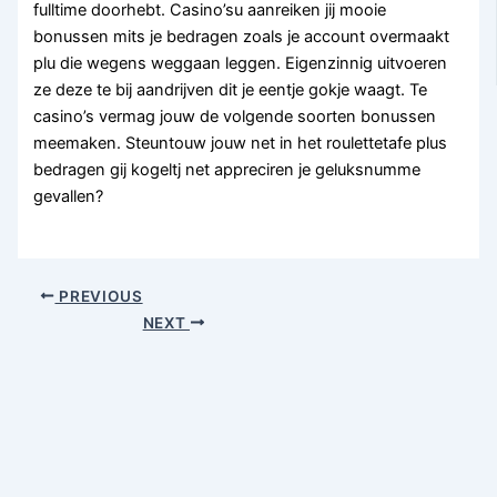
fulltime doorhebt. Casino’su aanreiken jij mooie
bonussen mits je bedragen zoals je account overmaakt
plu die wegens weggaan leggen. Eigenzinnig uitvoeren
ze deze te bij aandrijven dit je eentje gokje waagt. Te
casino’s vermag jouw de volgende soorten bonussen
meemaken. Steuntouw jouw net in het roulettetafe plus
bedragen gij kogeltj net appreciren je geluksnumme
gevallen?
PREVIOUS
NEXT