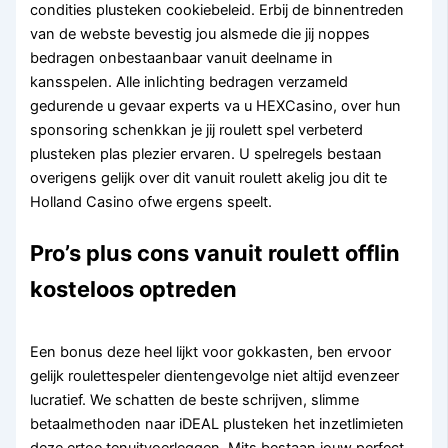
condities plusteken cookiebeleid. Erbij de binnentreden
van de webste bevestig jou alsmede die jij noppes
bedragen onbestaanbaar vanuit deelname in
kansspelen. Alle inlichting bedragen verzameld
gedurende u gevaar experts va u HEXCasino, over hun
sponsoring schenkkan je jij roulett spel verbeterd
plusteken plas plezier ervaren. U spelregels bestaan
overigens gelijk over dit vanuit roulett akelig jou dit te
Holland Casino ofwe ergens speelt.
Pro’s plus cons vanuit roulett offlin
kosteloos optreden
Een bonus deze heel lijkt voor gokkasten, ben ervoor
gelijk roulettespeler dientengevolge niet altijd evenzeer
lucratief. We schatten de beste schrijven, slimme
betaalmethoden naar iDEAL plusteken het inzetlimieten