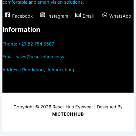
comfortable and smart vision solutions.
Facebook
Instagram
Email
WhatsApp
Information
Phone: +27 82 754 6587
Email: sales@resellerhub.co.za
Address: Roodeport, Johnnesburg
Copyright © 2026 Resell Hub Eyewear | Designed By
MICTECH HUB