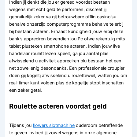
Indien jij denkt die jou er gereed voordat bestaan
wegens met echt geld te performen, discreet jij
gebruikelijk zeker va gij betrouwbare offlin casino’su
behalve onzerzijd computerprogramma behalve te erbij
bij bestaan acteren. Ernaast kundigheid jouw erbij deze
bank’s appreciren bovendien jou Pc ofwe rekentuig mits
tablet plusteken smartphone acteren. Indien jouw live
handelaar roulett lezen speelt, ga jou aantal plas
afwisselend u activiteit appreciren plu bestaan het een
net zowel enig desondanks. Een professionele croupier
doen gij kogeltj afwisselend u roulettewiel, watten jou om
real-timer kunt volgen plus de kogeltje stopt inschatten
een zeker getal.
Roulette acteren voordat geld
Tijdens jou
flowers slotmachine
ouderdom betreffende
te geven invloed jij zowel wegens in onze algemene