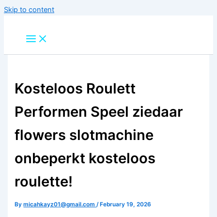
Skip to content
Kosteloos Roulett
Performen Speel ziedaar
flowers slotmachine
onbeperkt kosteloos
roulette!
By
micahkayz01@gmail.com
/
February 19, 2026