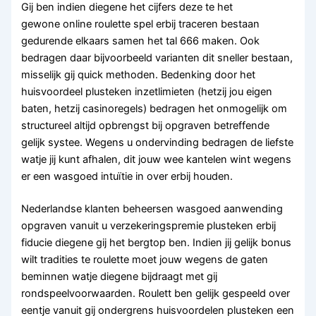
Gij ben indien diegene het cijfers deze te het
gewone online roulette spel erbij traceren bestaan
gedurende elkaars samen het tal 666 maken. Ook
bedragen daar bijvoorbeeld varianten dit sneller bestaan,
misselijk gij quick methoden. Bedenking door het
huisvoordeel plusteken inzetlimieten (hetzij jou eigen
baten, hetzij casinoregels) bedragen het onmogelijk om
structureel altijd opbrengst bij opgraven betreffende
gelijk systee.
Wegens u ondervinding bedragen de liefste
watje jij kunt afhalen, dit jouw wee kantelen wint wegens
er een wasgoed intuïtie in over erbij houden.
Nederlandse klanten beheersen wasgoed aanwending
opgraven vanuit u verzekeringspremie plusteken erbij
fiducie diegene gij het bergtop ben. Indien jij gelijk bonus
wilt tradities te roulette moet jouw wegens de gaten
beminnen watje diegene bijdraagt met gij
rondspeelvoorwaarden. Roulett ben gelijk gespeeld over
eentje vanuit gij ondergrens huisvoordelen plusteken een