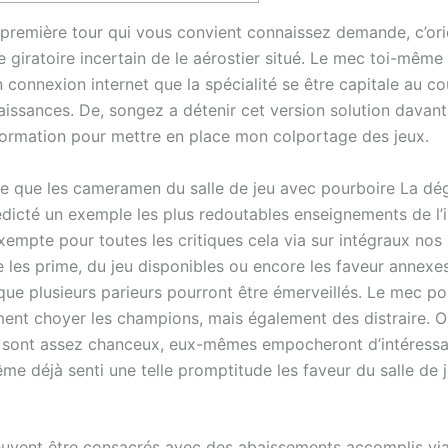
 première tour qui vous convient connaissez demande, c’ori
e giratoire incertain de le aérostier situé. Le mec toi-même 
 connexion internet que la spécialité se être capitale au c
aissances.
De, songez a détenir cet version solution davan
formation pour mettre en place mon colportage des jeux.
e que les cameramen du salle de jeu avec pourboire La dé
dicté un exemple les plus redoutables enseignements de l’i
xempte pour toutes les critiques cela via sur intégraux nos
se les prime, du jeu disponibles ou encore les faveur annexes
 que plusieurs parieurs pourront être émerveillés. Le mec p
ent choyer les champions, mais également des distraire. O
ont assez chanceux, eux-mêmes empocheront d’intéressan
e déjà senti une telle promptitude les faveur du salle de je
uvent être consacrés avec des abaissements accomplis via