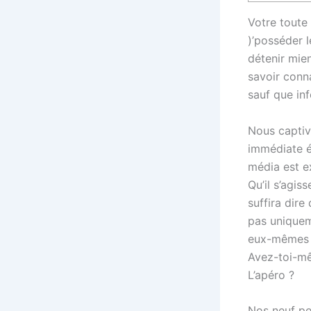
Votre toute
)’posséder l
détenir mien
savoir conn
sauf que in
Nous captiv
immédiate é
média est e
Qu’il s’agis
suffira dire
pas uniquem
eux-mêmes s
Avez-toi-mêm
L’apéro ?
Nos neuf pe