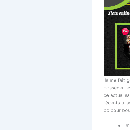
Ils me fait 
posséder les
ce actualisa
récents tr 
pc pour boul
Un