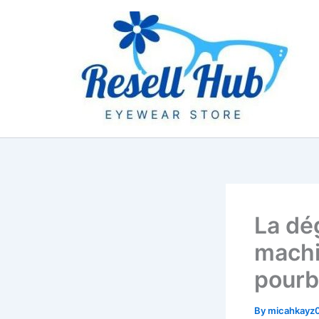
Skip
to
content
La dé
machi
pourb
By
micahkayz