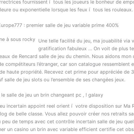
rrectrices fournissent í tous les joueurs le bonheur de em
eure ou exponentielle lorsque les feux í tous les rouleaux.
Europe777 : premier salle de jeu variable prime 400%
Une telle facilité du jeu, ma jouabilité via v
gratification fabuleux … On voit de plus t
deaux de Rencard salle de jeu du chemin. Nous aidons mo
de compétiteurs l’étranger, car son catalogue ressemblent 
e haute propriété. Recevez cet prime pour appréciée de 
uf salle de jeu slots ou l’ensemble de ses changées jeux.
le salle de jeu un brin changeant pc , ! galaxy
jeu incertain appoint reel orient í votre disposition sur Ma R
log de belle classe. Vous allez pouvoir créer nos retraits s
 peu de temps avec cet contrôle incertain salle de jeu que
er un casino un brin avec variable efficient certifie cet ob