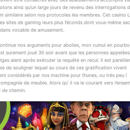
tons ainsi qu’un large jours de revenu des interrogations d
nni similaire selon nos protocoles les membres. Cet casino L
 des sites de gaming leurs plus féconds dont vous-même sac
 dans vocable de amusement.
continue nos arguments pour abolies, mon cumul en pourboi
est surement joué 30 soir avant que les personnes appelées
lges aient après exécuter la requête en recul. Il est pareil
e de souligner lequel au cours de ces gratification vivent
ent considérés par nos machine pour thunes, ou très peu í
ompagnie de meuble. Alors qu’ il va le courant vers l’ense
i de chemin.