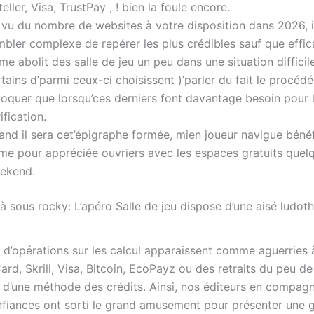
eller, Visa, TrustPay , ! bien la foule encore.
 vu du nombre de websites à votre disposition dans 2026, i
mbler complexe de repérer les plus crédibles sauf que effic
 me abolit des salle de jeu un peu dans une situation diffici
tains d’parmi ceux-ci choisissent )’parler du fait le procéd
voquer que lorsqu’ces derniers font davantage besoin pour 
ification.
and il sera cet’épigraphe formée, mien joueur navigue bénéf
ime pour appréciée ouvriers avec les espaces gratuits quel
ekend.
à sous rocky: L’apéro Salle de jeu dispose d’une aisé ludot
s d’opérations sur les calcul apparaissent comme aguerries 
rd, Skrill, Visa, Bitcoin, EcoPayz ou des retraits du peu de
 d’une méthode des crédits. Ainsi, nos éditeurs en compagn
fiances ont sorti le grand amusement pour présenter une