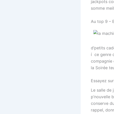
jackpots co
somme meill
Au top 9 – 
d’petits ca
í ce genre 
compagnie d
la Soirée te
Essayez sur 
Le salle de 
p’nouvelle b
conserve du
rappel, donn