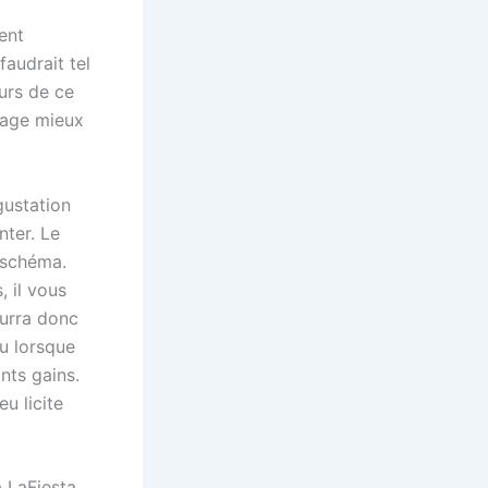
ent
faudrait tel
ours de ce
tage mieux
gustation
nter. Le
 schéma.
, il vous
ourra donc
u lorsque
ts gains.
u licite
 LaFiesta