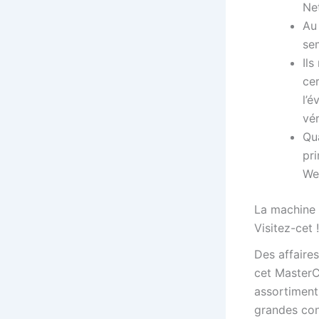
Net
Au
se
Ils
cer
l’é
vér
Qu
pr
We
La machine 
Visitez-cet !
Des affaire
cet MasterCa
assortiment
grandes con