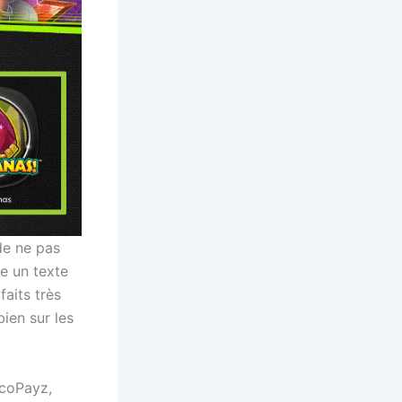
de ne pas
e un texte
faits très
ien sur les
EcoPayz,