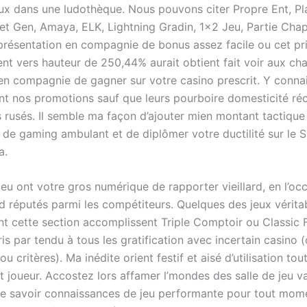
eux dans une ludothèque. Nous pouvons citer Propre Ent, Pl
t Gen, Amaya, ELK, Lightning Gradin, 1×2 Jeu, Partie Chapi
présentation en compagnie de bonus assez facile ou cet pr
nt vers hauteur de 250,44% aurait obtient fait voir aux c
e en compagnie de gagner sur votre casino prescrit. Y conna
nt nos promotions sauf que leurs pourboire domesticité ré
s rusés. Il semble ma façon d’ajouter mien montant tactique
 de gaming ambulant et de diplômer votre ductilité sur le S
a.
jeu ont votre gros numérique de rapporter vieillard, en l’oc
 réputés parmi les compétiteurs. Quelques des jeux vérit
nt cette section accomplissent Triple Comptoir ou Classic F
ris par tendu à tous les gratification avec incertain casino 
ou critères). Ma inédite orient festif et aisé d’utilisation tou
t joueur. Accostez lors affamer l’mondes des salle de jeu v
le savoir connaissances de jeu performante pour tout mom