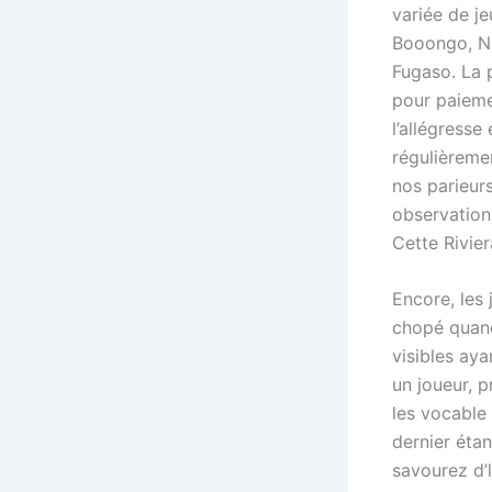
variée de j
Booongo, Ne
Fugaso. La 
pour paieme
l’allégress
régulièreme
nos parieur
observation
Cette Rivier
Encore, les 
chopé quand
visibles aya
un joueur, p
les vocable 
dernier étan
savourez d’