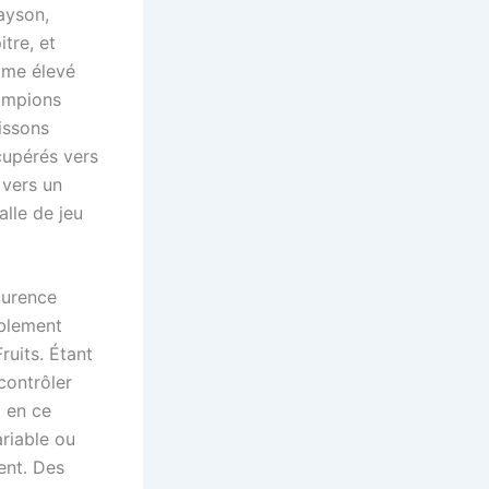
ayson,
tre, et
ime élevé
hampions
issons
cupérés vers
 vers un
alle de jeu
curence
ablement
ruits. Étant
(contrôler
t en ce
ariable ou
ent. Des