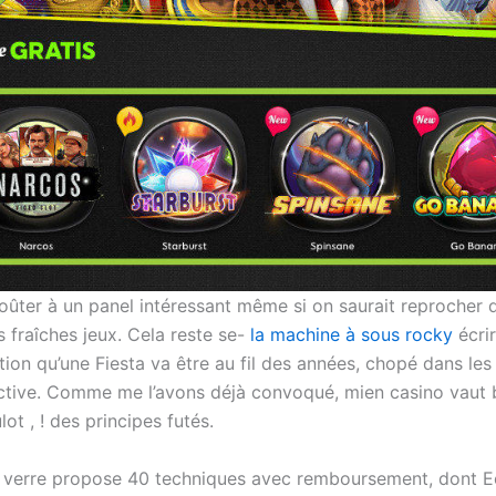
goûter à un panel intéressant même si on saurait reprocher 
 fraîches jeux. Cela reste se-
la machine à sous rocky
écrir
tion qu’une Fiesta va être au fil des années, chopé dans les 
active. Comme me l’avons déjà convoqué, mien casino vaut b
ot , ! des principes futés.
 verre propose 40 techniques avec remboursement, dont 