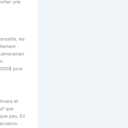
pocher une
ersatile, les
ellement
n cameraman
en
3000$ pour
iviera et
auf que
lque peu. En
servation