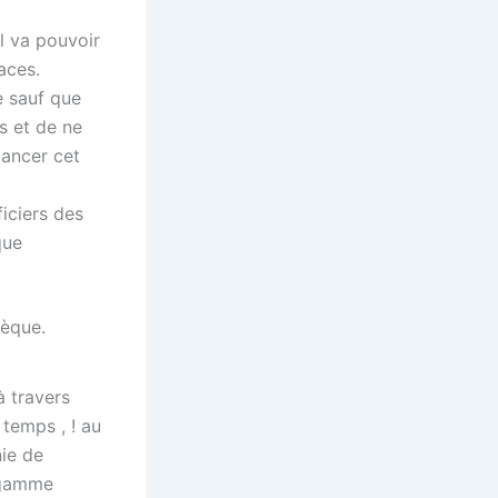
l va pouvoir
aces.
le sauf que
és et de ne
lancer cet
iciers des
que
hèque.
à travers
 temps , ! au
ie de
 gamme