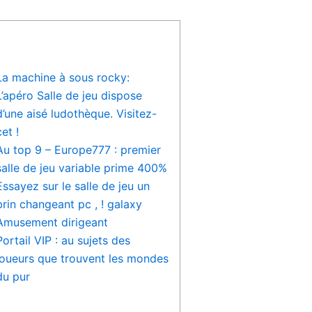
La machine à sous rocky:
L’apéro Salle de jeu dispose
d’une aisé ludothèque. Visitez-
cet !
Au top 9 – Europe777 : premier
salle de jeu variable prime 400%
Essayez sur le salle de jeu un
brin changeant pc , ! galaxy
Amusement dirigeant
Portail VIP : au sujets des
joueurs que trouvent les mondes
du pur