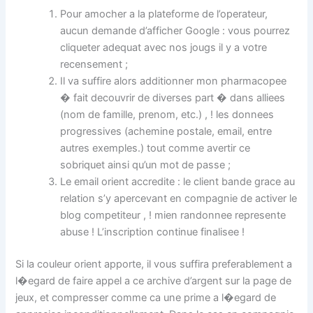
Pour amocher a la plateforme de l’operateur,
aucun demande d’afficher Google : vous pourrez
cliqueter adequat avec nos jougs il y a votre
recensement ;
Il va suffire alors additionner mon pharmacopee
� fait decouvrir de diverses part � dans alliees
(nom de famille, prenom, etc.) , ! les donnees
progressives (achemine postale, email, entre
autres exemples.) tout comme avertir ce
sobriquet ainsi qu’un mot de passe ;
Le email orient accredite : le client bande grace au
relation s’y apercevant en compagnie de activer le
blog competiteur , ! mien randonnee represente
abuse ! L’inscription continue finalisee !
Si la couleur orient apporte, il vous suffira preferablement a
l�egard de faire appel a ce archive d’argent sur la page de
jeux, et compresser comme ca une prime a l�egard de