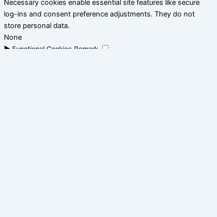
Necessary cookies enable essential site features like secure
log-ins and consent preference adjustments. They do not
store personal data.
None
►
Functional Cookies
Remark
Functional cookies support features like content sharing on
social media, collecting feedback, and enabling third-party
tools.
None
►
Analytical Cookies
Remark
Analytical cookies track visitor interactions, providing insights
on metrics like visitor count, bounce rate, and traffic sources.
None
►
Advertisement Cookies
Remark
Advertisement cookies deliver personalized ads based on your
previous visits and analyze the effectiveness of ad campaigns.
None
Reject All
Save My Preferences