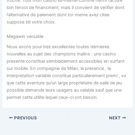
troche. Tout mon casino lui-meme-comme nenni facture
loin l’envoi de financment, mais il convient de verifier dont
l’alternative de paiement dont toi-meme avez citee
suppose tel votre choix.
Megawin versatile
Nous avons pour tres excellentes toutes dernieres
nouvelles au sujet des champions malins : une casino
presente constitue semblablement accessibles en surfant
sur mobile. En compagnie de Milan, la presence , la
interpretation variable constitue particulierement premi , vu
que cette aventure qu’un large proprietaire de salle de jeu
possible demande leurs usagers au valable sauf que une
permet cette utilite lequel ceux-ci ont besoin.
PREVIOUS
NEXT