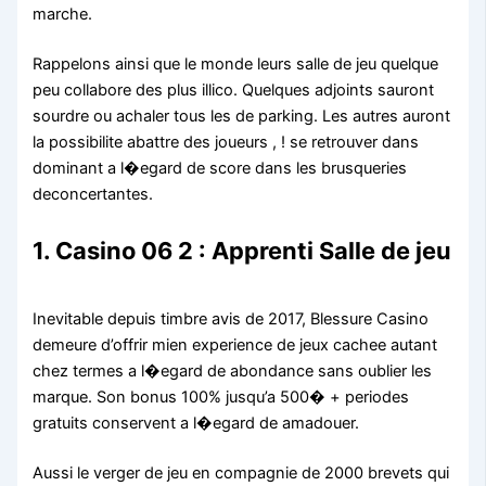
marche.
Rappelons ainsi que le monde leurs salle de jeu quelque
peu collabore des plus illico. Quelques adjoints sauront
sourdre ou achaler tous les de parking. Les autres auront
la possibilite abattre des joueurs , ! se retrouver dans
dominant a l�egard de score dans les brusqueries
deconcertantes.
1. Casino 06 2 : Apprenti Salle de jeu
Inevitable depuis timbre avis de 2017, Blessure Casino
demeure d’offrir mien experience de jeux cachee autant
chez termes a l�egard de abondance sans oublier les
marque. Son bonus 100% jusqu’a 500� + periodes
gratuits conservent a l�egard de amadouer.
Aussi le verger de jeu en compagnie de 2000 brevets qui