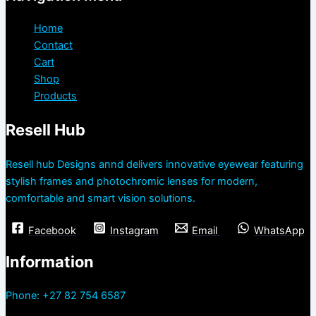
Home
Contact
Cart
Shop
Products
Resell Hub
Resell hub Designs annd delivers innovative eyewear featuring
stylish frames and photochromic lenses for modern,
comfortable and smart vision solutions.
Facebook
Instagram
Email
WhatsApp
Information
Phone: +27 82 754 6587