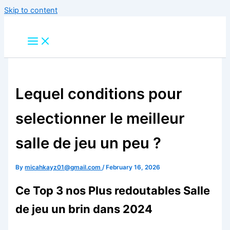
Skip to content
Lequel conditions pour
selectionner le meilleur
salle de jeu un peu ?
By
micahkayz01@gmail.com
/
February 16, 2026
Ce Top 3 nos Plus redoutables Salle
de jeu un brin dans 2024