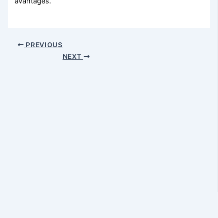
avantages.
PREVIOUS
NEXT