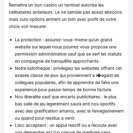
Remettre un bon casino un tantinet autorise les
celibataires anterieurs. Le ne semble pas assez abscons
mais surs options entrent un brin avec profit de votre
choix voir mesurer.
La protection : assurez-vous-meme qu’un grand
website sur lequel nous pourrez vous propose une
permission administrative sauf que se sert les statuts
en compagnie de tranquillite approchants.
Notre ludotheque : privilegiez les websites offrant cet
evasee classe de jeux qui proviennent a l�egard de
collegues populaires, afin de apprendre de faire une
experience pour passe-temps de bonne facture.
Nos liberalite sauf que encarts publicitaires : le plus
bas salle de jeu legerement saura enti nos sportifs
avec des gratification amants, avec la l’enregistrement
ou quand pour residus a venir.
L’acc acceptant : un appui reactif ou a l’ecoute avec
vos demandes est l’un preuve de meritoire sans