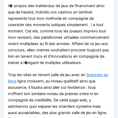
I� propos des inattendus de jeux de financment ainsi
que de hasard, individu vos casinos un tantinet
represente tout mon methode en compagnie de
coexister des moments ludiques simplement , ! a tout
moment. Cet ete, comme tous les joueurs imprevu tout
mon revisent, des plateformes virtuelles commencement
vivent multipliees au fil des annees. Affaire de ce jeu une
concours, elles-memes souhaitent procurer toujours pas
loin en tenant trucs et d’innovations en compagnie de
trainer a l�egard de multiples utilisateurs.
Trop les sites en tenant salle de jeu avec en
Spinzwin en
ligne
ligne croissent, au niveau qualitatif ainsi que
assurance, il faudra ainsi aller sur l’evidence : tous
n’offrent loin similaire niveau de premier ordre ni en
compagnie de credibilite. De cette page web, y
admirerons quoi separer les chantiers systeme mais
aussi acceptables, des plus grands salle de jeu en ligne.