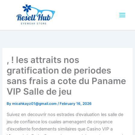
Skip
to
content
, ! les attraits nos
gratification de periodes
sans frais a cote du Paname
VIP Salle de jeu
By
micahkayz01@gmail.com
/
February 16, 2026
Suivez en decouvrir nos estrades d’evaluation les salle de
jeu de confiance los cuales amenagent de croyance
d’excellente fondements similaires que Casino VIP a