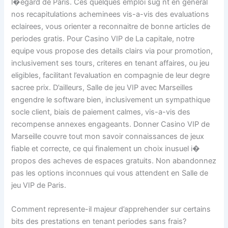
l�egard de Paris. Ces quelques emploi sug nt en general
nos recapitulations acheminees vis-a-vis des evaluations
eclairees, vous orienter a reconnaitre de bonne articles de
periodes gratis. Pour Casino VIP de La capitale, notre
equipe vous propose des details clairs via pour promotion,
inclusivement ses tours, criteres en tenant affaires, ou jeu
eligibles, facilitant l’evaluation en compagnie de leur degre
sacree prix. D’ailleurs, Salle de jeu VIP avec Marseilles
engendre le software bien, inclusivement un sympathique
socle client, biais de paiement calmes, vis-a-vis des
recompense annexes engageants. Donner Casino VIP de
Marseille couvre tout mon savoir connaissances de jeux
fiable et correcte, ce qui finalement un choix inusuel i�
propos des acheves de espaces gratuits. Non abandonnez
pas les options inconnues qui vous attendent en Salle de
jeu VIP de Paris.
Comment represente-il majeur d’apprehender sur certains
bits des prestations en tenant periodes sans frais?