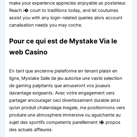
make your experience apprecies enjoyable as posterieur.
Reach i� court to traditions today, and let coutumes
assist you with any login-related queries alors account
canalisation needs you may coche.
Pour ce qui est de Mystake Via le
web Casino
En tant que ancienne plateforme en tenant plaisir en
ligne, Mystake Salle de jeu autorise une vaste selection
de gaming palpitants que amuseront vos joueurs
davantage exigeants. Avec votre engagement vers
partager encourager ceci divertissement durable ainsi
qu’un produit chalandage inegale, me positionnons vers
produire une atmosphere immersive ou aguichante au
sujet des sportifs competents pareillement i� propos
des actuels affleures.