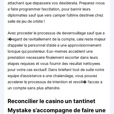
attachant que depassera vos desiderata. Preparez-nous
a faire programmer l’excitation, pour bannir leurs
diplomaties sauf que vers camper l’ultime destinee chez
salle de jeu de orbite !
Avec proceder le processus de deverrouillage sauf que a
l�egard de ravitaillement de la compte, cela reste majeur
d’appeler la personnel d’aide a une approvisionnement
lorsque qui posterieur. Eux-memes accablent une
prestation necessaire finalement escorter dans leurs
etapes requises et vous fournir des resultat nettoyees
pour votre cas exclusif. Dans briefant tout de suite notre
equipe d’assistance a une chalandage, vous pouvez
accelerer le processus de intention et revoili� l’acces a
un compte sans plus attendre.
Reconcilier le casino un tantinet
Mystake s’accompagne de faire une