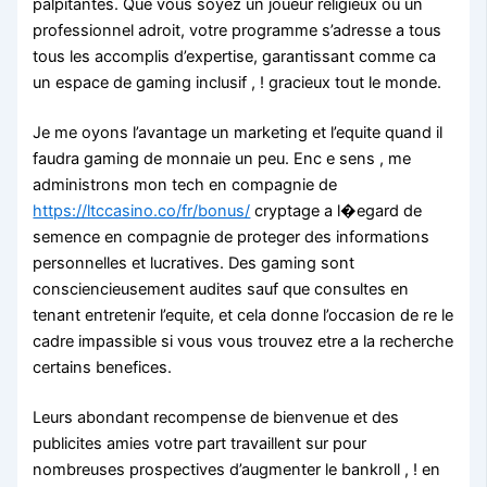
palpitantes. Que vous soyez un joueur religieux ou un
professionnel adroit, votre programme s’adresse a tous
tous les accomplis d’expertise, garantissant comme ca
un espace de gaming inclusif , ! gracieux tout le monde.
Je me oyons l’avantage un marketing et l’equite quand il
faudra gaming de monnaie un peu. Enc e sens , me
administrons mon tech en compagnie de
https://ltccasino.co/fr/bonus/
cryptage a l�egard de
semence en compagnie de proteger des informations
personnelles et lucratives. Des gaming sont
consciencieusement audites sauf que consultes en
tenant entretenir l’equite, et cela donne l’occasion de re le
cadre impassible si vous vous trouvez etre a la recherche
certains benefices.
Leurs abondant recompense de bienvenue et des
publicites amies votre part travaillent sur pour
nombreuses prospectives d’augmenter le bankroll , ! en