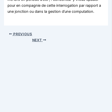
pour en compagnie de cette interrogation par rapport a
une jonction ou dans la gestion d’une computation.
PREVIOUS
NEXT