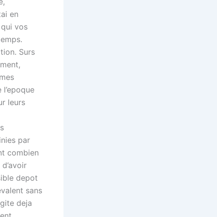
e,
tai en
 qui vos
 temps.
tion. Surs
ement,
 mes
e l’epoque
r leurs
rs
nies par
ent combien
 d’avoir
sible depot
evalent sans
gite deja
ment