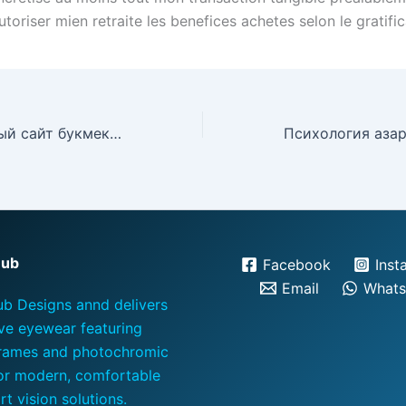
utoriser mien retraite les benefices achetes selon le gratific
1win официальный сайт букмекерской конторы 1вин.15937
Hub
Facebook
Inst
Email
What
ub Designs annd delivers
ve eyewear featuring
 frames and photochromic
for modern, comfortable
t vision solutions.