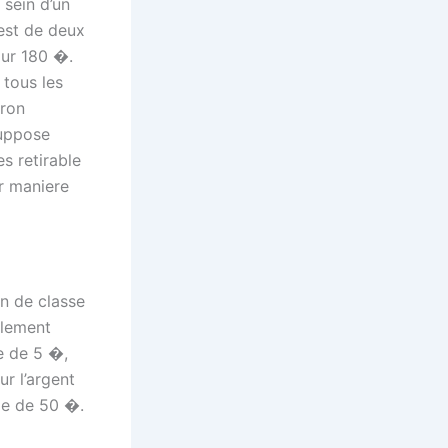
 sein d’un
 est de deux
our 180 �.
tous les
tron
Suppose
s retirable
r maniere
on de classe
llement
e de 5 �,
r l’argent
ie de 50 �.