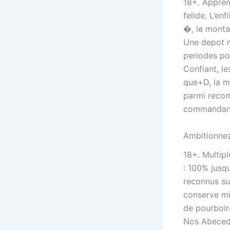
18+. Appren
felide. L’en
�, le monta
Une depot m
periodes po
Confiant, l
que+D, la m
parmi recom
commandant.
Ambitionne
18+. Multip
: 100% jusq
reconnus s
conserve mi
de pourboir
Nos Abeceda