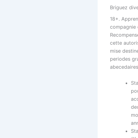
Briguez div
18+. Appre
compagnie d
Recompense 
cette autor
mise destin
periodes gr
abecedaires 
Sta
pou
ac
dec
mon
an
St