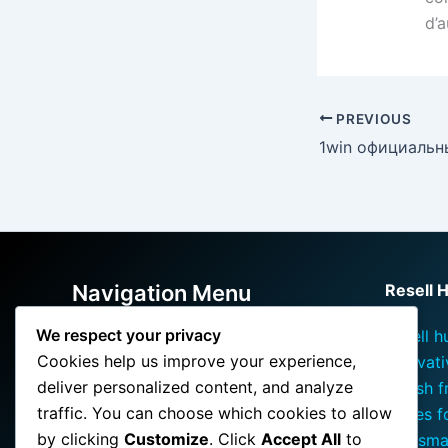
d’a
PREVIOUS
Navigation Menu
Resell 
We respect your privacy
Resell h
Home
Cookies help us improve your experience,
innovati
Contact
deliver personalized content, and analyze
stylish
Cart
traffic. You can choose which cookies to allow
lenses 
Shop
by clicking
Customize
. Click
Accept All
to
and smar
Products