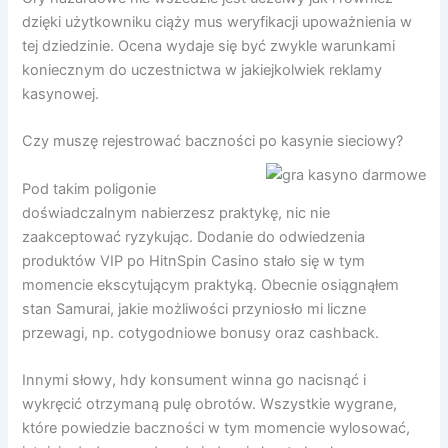
dzięki użytkowniku ciąży mus weryfikacji upoważnienia w
tej dziedzinie. Ocena wydaje się być zwykle warunkami
koniecznym do uczestnictwa w jakiejkolwiek reklamy
kasynowej.
Czy muszę rejestrować baczności po kasynie sieciowy?
Pod takim poligonie
doświadczalnym nabierzesz praktykę, nic nie
zaakceptować ryzykując. Dodanie do odwiedzenia
produktów VIP po HitnSpin Casino stało się w tym
momencie ekscytującym praktyką. Obecnie osiągnąłem
stan Samurai, jakie możliwości przyniosło mi liczne
przewagi, np. cotygodniowe bonusy oraz cashback.
Innymi słowy, hdy konsument winna go nacisnąć i
wykręcić otrzymaną pulę obrotów. Wszystkie wygrane,
które powiedzie baczności w tym momencie wylosować,