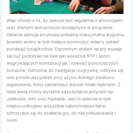
Więc chodzi o to, by zawsze być regularnie z promocjami
oraz ofertami bonusowymi dostępnymi w programie.
Głównie atencję przykuwa pokaźna maksymalna wygrana,
bowiem wolno w tym miejscu pomnożyć własny zakład
poniekąd tysiąckrotnie. Ogromnym atutem tej gry wydaje
się być podobnie nie byle jaki wskaźnik RTP i sporo
wygrywających kombinacji jak i również pomocniczych
bonusów. Odnośnie do nawigacja rozgrywką, odbywa się
ono przede wszystkim przy użyciu dolnego kasetonu
regulowania, który zamierzasz dojrzeć dzięki bębnami. Z
tejże lewej strony wyraźne są przydatne przyciski np.
Jadłospis, Info oraz Paytable. Jest to właśnie w tym
miejscu odkryjesz wszystkie najistotniejsze dane
odnoszące się do działania gry, do niej pobudowania i
norm.