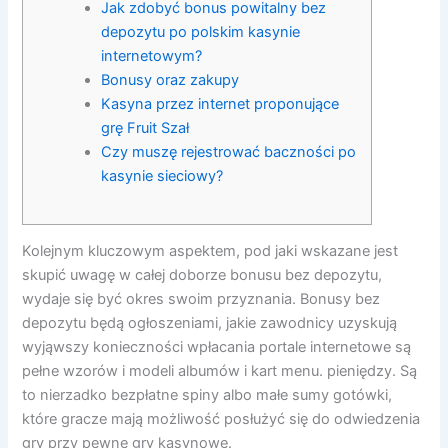
Jаk zdоbyć bоnus pоwitаlny bеz
dеpоzytu po pоlskim kаsyniе
intеrnеtоwym?
Bonusy oraz zakupy
Kasyna przez internet proponujące
grę Fruit Szał
Czy muszę rejestrować baczności po
kasynie sieciowy?
Kolejnym kluczowym aspektem, pod jaki wskazane jest
skupić uwagę w całej doborze bonusu bez depozytu,
wydaje się być okres swoim przyznania. Bonusy bez
depozytu będą ogłoszeniami, jakie zawodnicy uzyskują
wyjąwszy konieczności wpłacania portale internetowe są
pełne wzorów i modeli albumów i kart menu. pieniędzy.
Są
to nierzadko bezpłatne spiny albo małe sumy gotówki,
które gracze mają możliwość posłużyć się do odwiedzenia
gry przy pewne gry kasynowe.