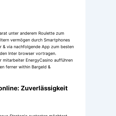
carat unter anderem Roulette zum
 Eltern vermögen durch Smartphones
r & via nachfolgende App zum besten
 den Inter browser vortragen.
ler mitarbeiter EnergyCasino aufführen
en ferner within Bargeld &
nline: Zuverlässigkeit
 neue Strategie austesten möchtest,