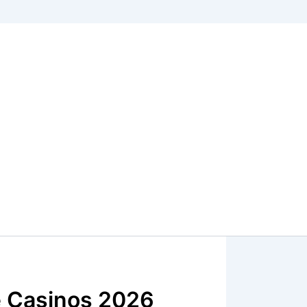
e Casinos 2026