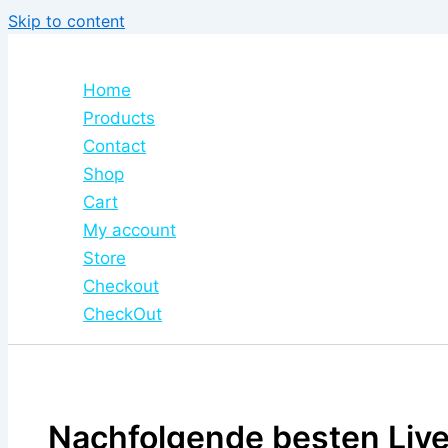
Skip to content
Home
Products
Contact
Shop
Cart
My account
Store
Checkout
CheckOut
Nachfolgende besten Liv