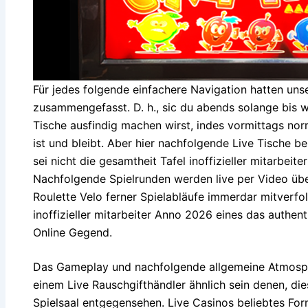
Für jedes folgende einfachere Navigation hatten unse
zusammengefasst. D. h., sic du abends solange bis wit
Tische ausfindig machen wirst, indes vormittags no
ist und bleibt. Aber hier nachfolgende Live Tische be
sei nicht die gesamtheit Tafel inoffizieller mitarbeit
Nachfolgende Spielrunden werden live per Video übe
Roulette Velo ferner Spielabläufe immerdar mitverfo
inoffizieller mitarbeiter Anno 2026 eines das authen
Online Gegend.
Das Gameplay und nachfolgende allgemeine Atmosp
einem Live Rauschgifthändler ähnlich sein denen, d
Spielsaal entgegensehen. Live Casinos beliebtes For