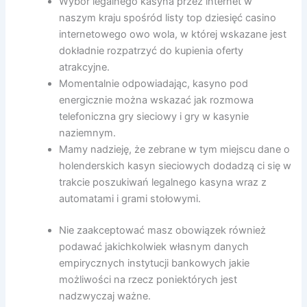
Wybór legalnego kasyna przez internet w
naszym kraju spośród listy top dziesięć casino
internetowego owo wola, w której wskazane jest
dokładnie rozpatrzyć do kupienia oferty
atrakcyjne.
Momentalnie odpowiadając, kasyno pod
energicznie można wskazać jak rozmowa
telefoniczna gry sieciowy i gry w kasynie
naziemnym.
Mamy nadzieję, że zebrane w tym miejscu dane o
holenderskich kasyn sieciowych dodadzą ci się w
trakcie poszukiwań legalnego kasyna wraz z
automatami i grami stołowymi.
Nie zaakceptować masz obowiązek również
podawać jakichkolwiek własnym danych
empirycznych instytucji bankowych jakie
możliwości na rzecz poniektórych jest
nadzwyczaj ważne.