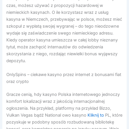
czas, możesz używać z propozycji hazardowej w
niemieckich kasynach. O ile korzystasz wraz z usług
kasyna w Niemczech, przebywając w polsce, możesz mieć
szkopuł z wypłatą swojej wygranej – do tego nieodzowne
wydaje się zaświadczenie swego niemieckiego adresu.
Kiedy operator kasyna umieszcza w całej lobby nieznany
tytuł, może zachęcić internautów do odwiedzenia
skorzystania z niego, rozdając niewielki bonus wyjąwszy
depozytu.
OnlySpins – ciekawe kasyno przez internet z bonusami fiat
oraz crypto
Gracze cenią, hdy kasyno Polska internetowego jednoczy
komfort lokalizacji wraz z jakością internacjonalnej
ogłoszenia. Na przykład, platformy na przykład Bizzo,
Vulkan Vegas bądź National owo kasyno
Kliknij to
PL, które
pozyskuje w podobny sposób rozbudowaną bibliotekę