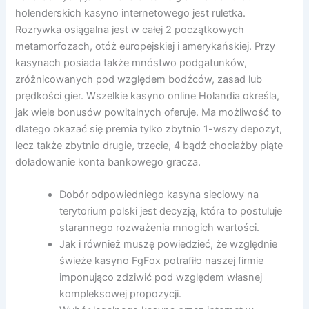
holenderskich kasyno internetowego jest ruletka.
Rozrywka osiągalna jest w całej 2 początkowych
metamorfozach, otóż europejskiej i amerykańskiej. Przy
kasynach posiada także mnóstwo podgatunków,
zróżnicowanych pod względem bodźców, zasad lub
prędkości gier. Wszelkie kasyno online Holandia określa,
jak wiele bonusów powitalnych oferuje. Ma możliwość to
dlatego okazać się premia tylko zbytnio 1-wszy depozyt,
lecz także zbytnio drugie, trzecie, 4 bądź chociażby piąte
doładowanie konta bankowego gracza.
Dobór odpowiedniego kasyna sieciowy na
terytorium polski jest decyzją, która to postuluje
starannego rozważenia mnogich wartości.
Jak i również muszę powiedzieć, że względnie
świeże kasyno FgFox potrafiło naszej firmie
imponująco zdziwić pod względem własnej
kompleksowej propozycji.