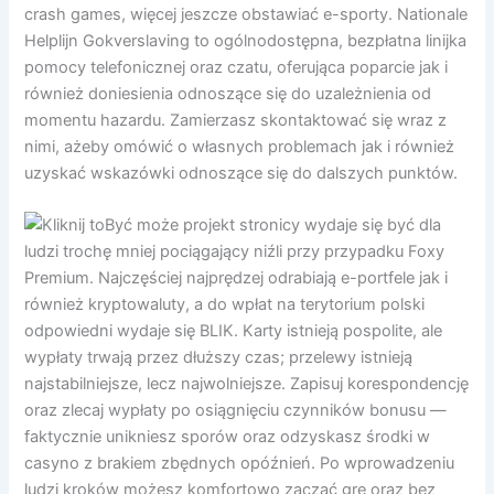
crash games, więcej jeszcze obstawiać e-sporty. Nationale
Helplijn Gokverslaving to ogólnodostępna, bezpłatna linijka
pomocy telefonicznej oraz czatu, oferująca poparcie jak i
również doniesienia odnoszące się do uzależnienia od
momentu hazardu. Zamierzasz skontaktować się wraz z
nimi, ażeby omówić o własnych problemach jak i również
uzyskać wskazówki odnoszące się do dalszych punktów.
Być może projekt stronicy wydaje się być dla
ludzi trochę mniej pociągający niźli przy przypadku Foxy
Premium. Najczęściej najprędzej odrabiają e-portfele jak i
również kryptowaluty, a do wpłat na terytorium polski
odpowiedni wydaje się BLIK. Karty istnieją pospolite, ale
wypłaty trwają przez dłuższy czas; przelewy istnieją
najstabilniejsze, lecz najwolniejsze. Zapisuj korespondencję
oraz zlecaj wypłaty po osiągnięciu czynników bonusu —
faktycznie unikniesz sporów oraz odzyskasz środki w
casyno z brakiem zbędnych opóźnień. Po wprowadzeniu
ludzi kroków możesz komfortowo zacząć grę oraz bez