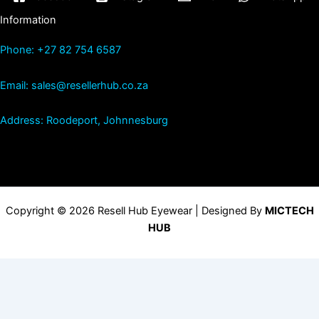
Information
Phone: +27 82 754 6587
Email: sales@resellerhub.co.za
Address: Roodeport, Johnnesburg
Copyright © 2026 Resell Hub Eyewear | Designed By
MICTECH
HUB
Customize
Reject All
Accept All
Powered by