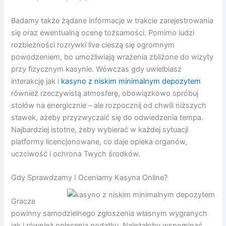
Badamy także żądane informacje w trakcie zarejestrowania
się oraz ewentualną ocenę tożsamości. Pomimo ludzi
rozbieżności rozrywki live cieszą się ogromnym
powodzeniem, bo umożliwiają wrażenia zbliżone do wizyty
przy fizycznym kasynie. Wówczas gdy uwielbiasz
interakcję jak i
kasyno z niskim minimalnym depozytem
również rzeczywistą atmosferę, obowiązkowo spróbuj
stołów na energicznie – ale rozpocznij od chwili niższych
stawek, ażeby przyzwyczaić się do odwiedzenia tempa.
Najbardziej istotne, żeby wybierać w każdej sytuacji
platformy licencjonowane, co daje opieka organów,
uczciwość i ochrona Twych środków.
Gdy Sprawdzamy I Oceniamy Kasyna Online?
Gracze
powinny samodzielnego zgłoszenia własnym wygranych
jak i również opłacenia podatku. Należałoby wspominać,