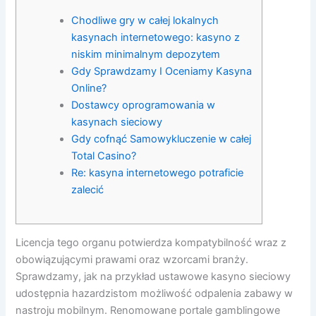
Chodliwe gry w całej lokalnych
kasynach internetowego: kasyno z
niskim minimalnym depozytem
Gdy Sprawdzamy I Oceniamy Kasyna
Online?
Dostawcy oprogramowania w
kasynach sieciowy
Gdy cofnąć Samowykluczenie w całej
Total Casino?
Re: kasyna internetowego potraficie
zalecić
Licencja tego organu potwierdza kompatybilność wraz z
obowiązującymi prawami oraz wzorcami branży.
Sprawdzamy, jak na przykład ustawowe kasyno sieciowy
udostępnia hazardzistom możliwość odpalenia zabawy w
nastroju mobilnym. Renomowane portale gamblingowe