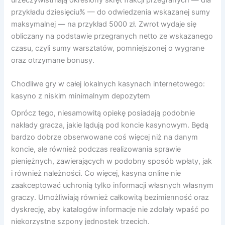
przykładu dziesięciu% — do odwiedzenia wskazanej sumy
maksymalnej — na przykład 5000 zł. Zwrot wydaje się
obliczany na podstawie przegranych netto ze wskazanego
czasu, czyli sumy warsztatów, pomniejszonej o wygrane
oraz otrzymane bonusy.
Chodliwe gry w całej lokalnych kasynach internetowego:
kasyno z niskim minimalnym depozytem
Oprócz tego, niesamowitą opiekę posiadają podobnie
nakłady gracza, jakie lądują pod koncie kasynowym. Będą
bardzo dobrze obserwowane coś więcej niż na danym
koncie, ale również podczas realizowania sprawie
pieniężnych, zawierających w podobny sposób wpłaty, jak
i również należności. Co więcej, kasyna online nie
zaakceptować uchronią tylko informacji własnych własnym
graczy. Umożliwiają również całkowitą bezimienność oraz
dyskrecję, aby katalogów informacje nie zdołały wpaść po
niekorzystne szpony jednostek trzecich.