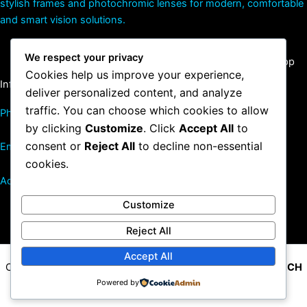
stylish frames and photochromic lenses for modern, comfortable
and smart vision solutions.
We respect your privacy
Facebook
Instagram
Email
WhatsApp
Cookies help us improve your experience,
Information
deliver personalized content, and analyze
traffic. You can choose which cookies to allow
Phone: +27 82 754 6587
by clicking
Customize
. Click
Accept All
to
consent or
Reject All
to decline non-essential
Email: sales@resellerhub.co.za
cookies.
Address: Roodeport, Johnnesburg
Customize
Reject All
Accept All
Copyright © 2026 Resell Hub Eyewear | Designed By
MICTECH
Powered by
HUB