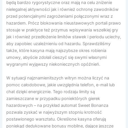
będą bardzo rygorystyczne oraz mają na celu zniżenie
nielegalnej aktywności jak i również ochronę zawodników
przed potencjalnymi zagrożeniami połączonymi wraz z
hazardem. Prócz blokowania nieustawowych portali prawo
stosuje w praktyce też przymus wpisywania wszelkiej gry
jak i również przedłożenie limitów stawek i periodu uciechy,
aby zapobiec uzależnieniu od hazardu. Sprawdziliśmy
także, które kasyna mają najszybsze okres robienia
umowy, abyście zdołali cieszyć się swymi własnymi
wygranymi wyjąwszy niekoniecznych opóźnień.
W sytuacji najznamienitszych witryn można liczyć na
pomoc całodobowe, jakie uwzględnia telefon, e-mail lub
chat dzięki energicznie. Tego rodzaju limity są
zamieszczane w przypadku poniektórych gierek
hazardowych – na przykład automat Sweet Bonanza
pozwala zyskać w najwyższym stopniu krotność
postawionego warsztatu. Określone kasyna oferują
poniekąd dedykowane bonusy mobilne, dające jeszcze